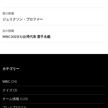
投
前の投稿
稿
ジュリクソン・プロファー
ナ
次の投稿
ビ
WBC2023(1)台湾代表 選手名鑑
ゲ
ー
シ
カテゴリー
ョ
ン
WBC
(34)
クイズ
(3)
チーム情報
(120)
プレミア12
(11)