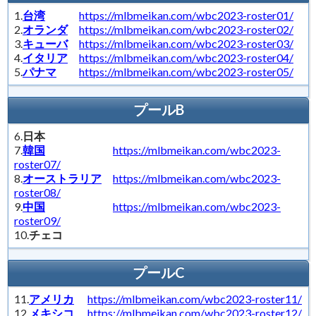
1.
台湾
https://mlbmeikan.com/wbc2023-roster01/
2.
オランダ
https://mlbmeikan.com/wbc2023-roster02/
3.
キューバ
https://mlbmeikan.com/wbc2023-roster03/
4.
イタリア
https://mlbmeikan.com/wbc2023-roster04/
5.
パナマ
https://mlbmeikan.com/wbc2023-roster05/
プールB
6.
日本
7.
韓国
https://mlbmeikan.com/wbc2023-
roster07/
8.
オーストラリア
https://mlbmeikan.com/wbc2023-
roster08/
9.
中国
https://mlbmeikan.com/wbc2023-
roster09/
10.
チェコ
プールC
11.
アメリカ
https://mlbmeikan.com/wbc2023-roster11/
12.
メキシコ
https://mlbmeikan.com/wbc2023-roster12/