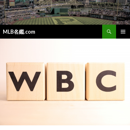
検
MLB名鑑.com
索
コ
メインメ
ン
ニュー
テ
ン
ツ
へ
ス
キ
ッ
プ