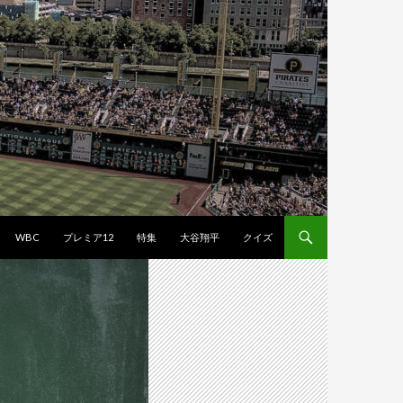
WBC
プレミア12
特集
大谷翔平
クイズ