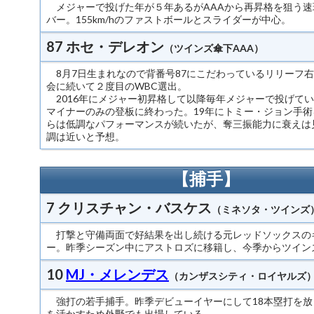
メジャーで投げた年が５年あるがAAAから再昇格を狙う速
バー。155km/hのファストボールとスライダーが中心。
87 ホセ・デレオン
（ツインズ傘下AAA）
8月7日生まれなので背番号87にこだわっているリリーフ
会に続いて２度目のWBC選出。
2016年にメジャー初昇格して以降毎年メジャーで投げて
マイナーのみの登板に終わった。19年にトミー・ジョン手術
らは低調なパフォーマンスが続いたが、奪三振能力に衰えは
調は近いと予想。
【捕手】
7 クリスチャン・バスケス
（ミネソタ・ツインズ
打撃と守備両面で好結果を出し続ける元レッドソックスの
ー。昨季シーズン中にアストロズに移籍し、今季からツイン
10
MJ・メレンデス
（カンザスシティ・ロイヤルズ
強打の若手捕手。昨季デビューイヤーにして18本塁打を放
を活かすため外野でも出場している。