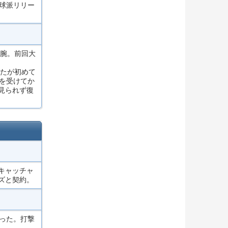
球派リリー
右腕。前回大
いたが初めて
を受けてか
見られず復
）
キャッチャ
ズと契約。
）
った。打撃