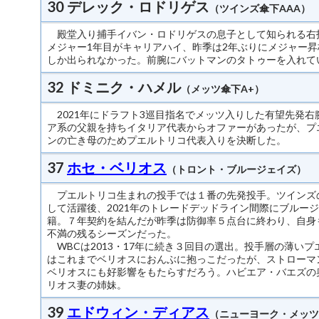
30 デレック・ロドリゲス
（ツインズ傘下AAA）
殿堂入り捕手イバン・ロドリゲスの息子として知られる右
メジャー1年目がキャリアハイ、昨季は2年ぶりにメジャー昇
しか出られなかった。前腕にバットマンのタトゥーを入れて
32 ドミニク・ハメル
（メッツ傘下A+）
2021年にドラフト3巡目指名でメッツ入りした有望先発右
ア系の父親を持ちイタリア代表からオファーがあったが、プ
ンの亡き母のためプエルトリコ代表入りを決断した。
37
ホセ・ベリオス
（トロント・ブルージェイズ）
プエルトリコ生まれの投手では１番の先発投手。ツインズ
して活躍後、2021年のトレードデッドライン間際にブルー
籍。７年契約を結んだが昨季は防御率５点台に終わり、自身
不満の残るシーズンだった。
WBCは2013・17年に続き３回目の選出。投手層の薄いプ
はこれまでベリオスにおんぶに抱っこだったが、ストローマ
ベリオスにも好影響をもたらすだろう。ハビエア・バエズの
リオス妻の姉妹。
39
エドウィン・ディアス
（ニューヨーク・メッツ