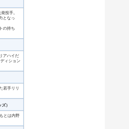
先発投手。
力となっ
トの持ち
リアハイだ
ンディション
した若手リリ
ッズ）
もとは内野