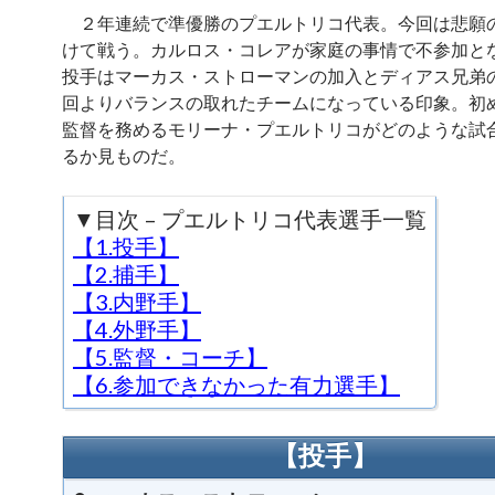
２年連続で準優勝のプエルトリコ代表。今回は悲願
けて戦う。カルロス・コレアが家庭の事情で不参加と
投手はマーカス・ストローマンの加入とディアス兄弟
回よりバランスの取れたチームになっている印象。初
監督を務めるモリーナ・プエルトリコがどのような試
るか見ものだ。
▼目次 – プエルトリコ代表選手一覧
【1.投手】
【2.捕手】
【3.内野手】
【4.外野手】
【5.監督・コーチ】
【6.参加できなかった有力選手】
【投手】