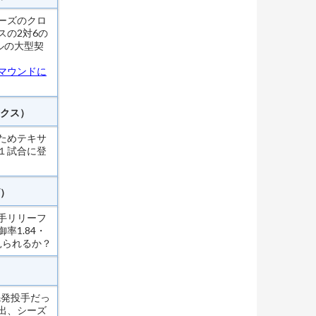
ーズのクロ
の2対6の
ルの大型契
マウンドに
クス）
ためテキサ
１試合に登
）
手リリーフ
1.84・
が見られるか？
先発投手だっ
出、シーズ