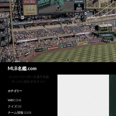
検
MLB名鑑.com
索
メジャーリーガーを選手名鑑
チックに紹介するサイト
カテゴリー
WBC
(34)
クイズ
(3)
チーム情報
(120)