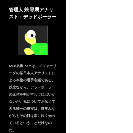
管理人 兼 専属アナリ
スト：デッドボーラー
MLB名鑑.comは、メジャーリ
ーグの某日本人アナリストに
よる本物の選手名鑑である。
残念ながら、デッドボーラー
の正体を明かすわけにはいか
ないが、私についてお伝えで
きる唯一の事実は、微笑みな
がらもその目は常に鋭く光っ
ているということだけなの
だ。