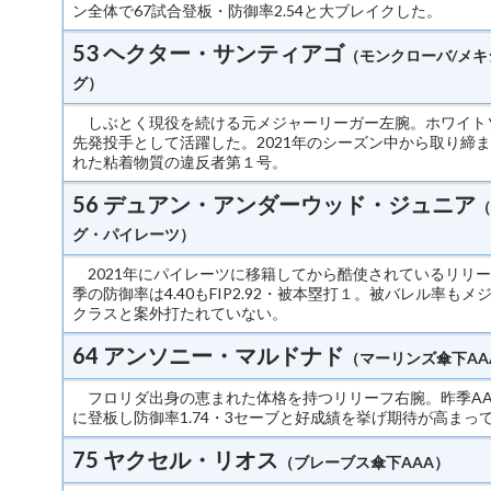
ン全体で67試合登板・防御率2.54と大ブレイクした。
53 ヘクター・サンティアゴ
（モンクローバ/メキ
グ）
しぶとく現役を続ける元メジャーリーガー左腕。ホワイト
先発投手として活躍した。2021年のシーズン中から取り締
れた粘着物質の違反者第１号。
56 デュアン・アンダーウッド・ジュニア
（
グ・パイレーツ）
2021年にパイレーツに移籍してから酷使されているリリ
季の防御率は4.40もFIP2.92・被本塁打１。被バレル率もメ
クラスと案外打たれていない。
64 アンソニー・マルドナド
（マーリンズ傘下AA
フロリダ出身の恵まれた体格を持つリリーフ右腕。昨季AA
に登板し防御率1.74・3セーブと好成績を挙げ期待が高まっ
75 ヤクセル・リオス
（ブレーブス傘下AAA）