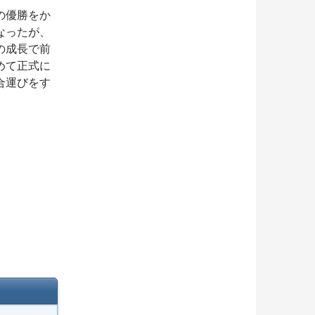
の優勝をか
なったが、
の成長で前
めて正式に
合運びをす