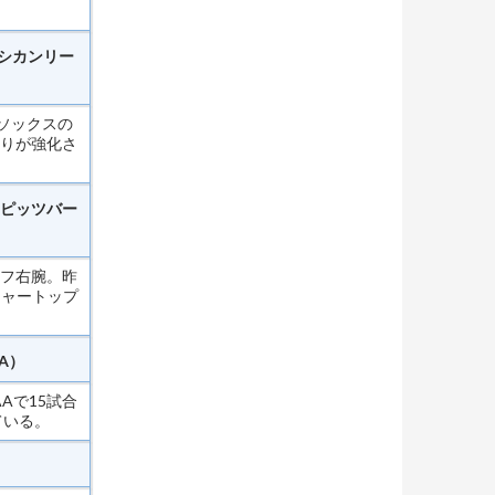
シカンリー
ソックスの
まりが強化さ
ピッツバー
ーフ右腕。昨
ジャートップ
A）
Aで15試合
ている。