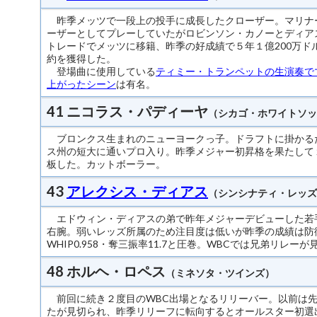
昨季メッツで一段上の投手に成長したクローザー。マリナ
ーザーとしてプレーしていたがロビンソン・カノーとディアス
トレードでメッツに移籍、昨季の好成績で５年１億200万ド
約を獲得した。
登場曲に使用している
ティミー・トランペットの生演奏で
上がったシーン
は有名。
41 ニコラス・パディーヤ
（シカゴ・ホワイトソッ
ブロンクス生まれのニューヨークっ子。ドラフトに掛かる
ス州の短大に通いプロ入り。昨季メジャー初昇格を果たして
板した。カットボーラー。
43
アレクシス・ディアス
（シンシナティ・レッズ
エドウィン・ディアスの弟で昨年メジャーデビューした若
右腕。弱いレッズ所属のため注目度は低いが昨季の成績は防御率
WHIP0.958・奪三振率11.7と圧巻。WBCでは兄弟リレー
48 ホルヘ・ロペス
（ミネソタ・ツインズ）
前回に続き２度目のWBC出場となるリリーバー。以前は
たが見切られ、昨季リリーフに転向するとオールスター初選