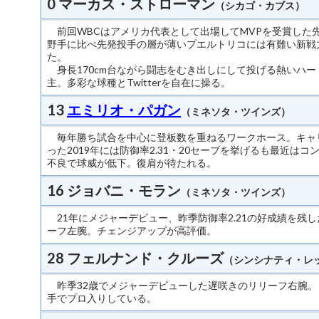
0 マーカス・ストローマン
（シカゴ・カブス）
前回WBCはアメリカ代表として出場してMVPを受賞した
野手に比べ先発投手の層が薄いプエルトリコには有難い新戦
た。
身長170cm台ながら闘志をむき出しにして投げる熱いハー
主。多彩な球種とTwitterを自在に操る。
13
エミリオ・パガン
（ミネソタ・ツインズ）
毎年勝ち試合を中心に登板数を重ねるワークホース。キャ
った2019年には防御率2.31・20セーブを挙げるも最近はコ
不良で球威が低下。復肩が待たれる。
16 ジョバニ・モラン
（ミネソタ・ツインズ）
21年にメジャーデビュー、昨季防御率2.21の好成績を残
ーフ左腕。チェンジアップが高評価。
28 フェルナンド・クルーズ
（シンシナティ・レ
昨季32歳でメジャーデビューした遅咲きのリリーフ右腕。
手でプロ入りしている。