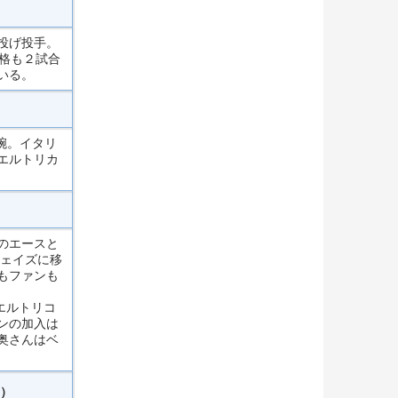
投げ投手。
格も２試合
いる。
腕。イタリ
エルトリカ
のエースと
ジェイズに移
もファンも
エルトリコ
ンの加入は
奥さんはベ
）