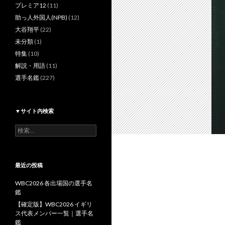
プレミア12
(11)
助っ人外国人(NPB)
(12)
大谷翔平
(22)
未分類
(1)
特集
(10)
解説・用語
(11)
選手名鑑
(227)
▼サイト内検索
検
索:
最近の投稿
WBC2026 各出場国の選手名
鑑
【確定版】WBC2026 イギリ
ス代表メンバー一覧｜選手名
鑑