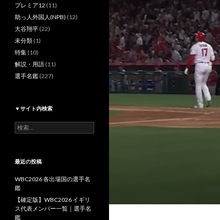
プレミア12
(11)
助っ人外国人(NPB)
(12)
大谷翔平
(22)
未分類
(1)
特集
(10)
解説・用語
(11)
選手名鑑
(227)
▼サイト内検索
検
索:
最近の投稿
WBC2026 各出場国の選手名
鑑
【確定版】WBC2026 イギリ
ス代表メンバー一覧｜選手名
鑑