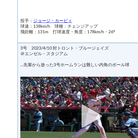
投手：
ジョージ・カービィ
球速：138km/h 球種：チェンジアップ
飛距離：131m 打球速度・角度：178km/h・26°
3号 2023/4/10 対トロント・ブルージェイズ
＠エンゼル・スタジアム
…先輩から放った3号ホームランは難しい内角のボール球