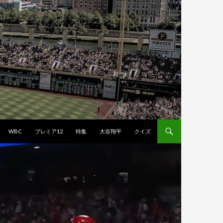
WBC
プレミア12
特集
大谷翔平
クイズ