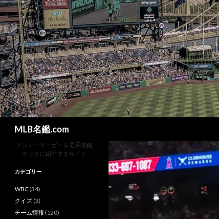
検
MLB名鑑.com
索
メジャーリーガーを選手名鑑
チックに紹介するサイト
カテゴリー
WBC
(34)
クイズ
(3)
チーム情報
(120)