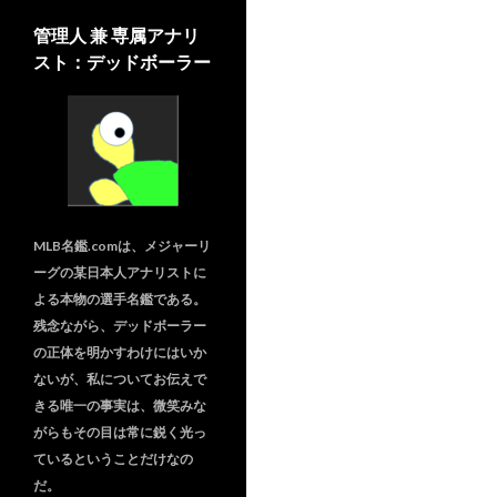
管理人 兼 専属アナリ
スト：デッドボーラー
MLB名鑑.comは、メジャーリ
ーグの某日本人アナリストに
よる本物の選手名鑑である。
残念ながら、デッドボーラー
の正体を明かすわけにはいか
ないが、私についてお伝えで
きる唯一の事実は、微笑みな
がらもその目は常に鋭く光っ
ているということだけなの
だ。