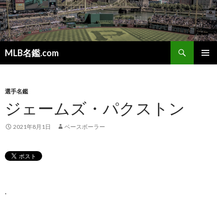
検
MLB名鑑.com
索
コ
メインメ
ン
ニュー
テ
ン
選手名鑑
ツ
ジェームズ・パクストン
へ
ス
2021年8月1日
ベースボーラー
キ
ッ
プ
.