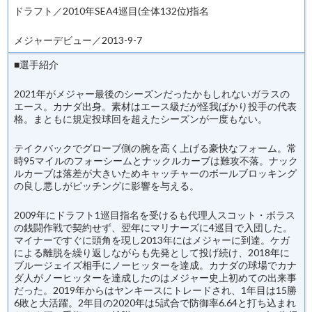
ドラフト／2010年SEA4巡目(全体132位)指名
メジャーデビュー／2013-9-7
■選手紹介
2021年がメジャー最後のシーズンだったかもしれないガラスの
エース。カナダ出身。素材はエース級だが怪我ばかり投手の代表
格。まともに規定投球回を超えたシーズンが一度もない。
テイクバックでグローブ側の腕を高く上げる豪快なフォーム。常
時95マイルのフォーシームとナックルカーブは難攻不落。ナック
ルカーブは落差が大きいためキャッチャーのボールブロッキング
の良し悪しがピッチングに影響を与える。
2009年にドラフト1巡目指名を受けるも代理人スコット・ボラス
の銭闘作戦で契約せず、翌年にマリナーズに4巡目で入団した。
マイナーですぐに頭角を現し2013年にはメジャーに到達。ケガ
による離脱を繰り返しながらも先発として投げ続け、2018年に
ブルージェイズ相手にノーヒッターを達成。カナダの球場でカナ
ダ人がノーヒッターを達成したのはメジャー史上初めての出来事
だった。2019年からはヤンキースにトレードされ、1年目は15勝
6敗と大活躍。2年目の2020年は5試合で防御率6.64と打ち込まれ