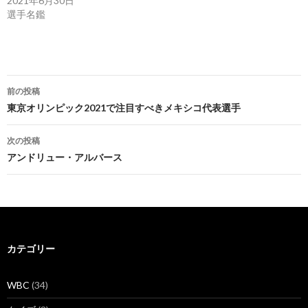
2021年6月30日
選手名鑑
投
前の投稿
稿
東京オリンピック2021で注目すべきメキシコ代表選手
ナ
次の投稿
ビ
アンドリュー・アルバース
ゲ
ー
シ
カテゴリー
ョ
ン
WBC
(34)