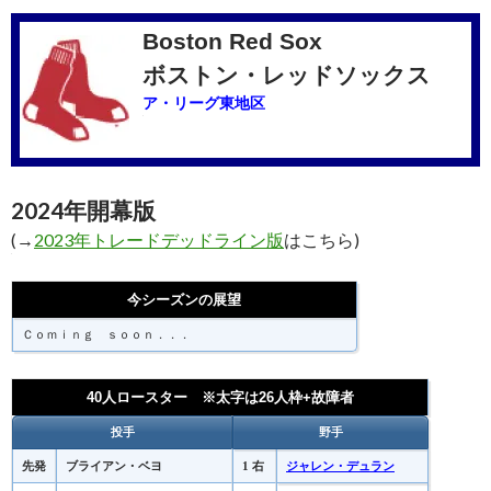
Boston Red Sox
ボストン・レッドソックス
ア・リーグ東地区
2024年開幕版
(→
2023年トレードデッドライン版
はこちら)
今シーズンの展望
Ｃｏｍｉｎｇ ｓｏｏｎ．．．
40人ロースター ※太字は26人枠+故障者
投手
野手
先発
ブライアン・ベヨ
1 右
ジャレン・デュラン