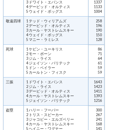
3 ドワイト・エバンス
1337
4 デービッド・オルティス
1133
5 ウェイド・ボッグス
1004
敬遠四球
1 テッド・ウィリアムズ
258
2 デービッド・オルティス
196
3 カール・ヤストレムスキー
190
4 ウェイド・ボッグス
150
5 マニー・ラミレス
128
死球
1 ケビン・ユーキリス
86
2 モー・ボーン
71
3 ジム・ライス
64
4 ジェイソン・バリテック
61
5 ドン・ベイラー
59
5 カールトン・フィスク
59
三振
1 ドワイト・エバンス
1643
2 ジム・ライス
1423
3 デービッド・オルティス
1411
4 カール・ヤストレムスキー
1393
5 ジェイソン・バリテック
1216
盗塁
1 ハリー・フーパー
300
2 トリス・スピーカー
267
3 ジャコビー・エルズベリー
241
4 カール・ヤストレムスキー
168
5 ヘイニー・ワグナー
141