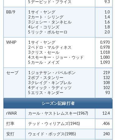
5 デービッド・プライス
9.3
BB/9
1 サイ・ヤング
1.0
2 カート・シリング
1.4
3 ジェシー・タンネヒル
1.6
4 レイ・コリンズ
1.8
5 リック・ポルセーロ
2.0
WHIP
1 サイ・ヤング
0.970
2 ペドロ・マルティネス
0.978
3 クリス・セール
1.018
4 スモーキー・ジョー・ウッド
1.080
5 カール・メイズ
1.093
セーブ
1 ジョナサン・パペルボン
219
2 ボブ・スタンリー
132
3 クレイグ・キンブレル
108
4 ディック・ラディッツ
102
5 エリス・キンダー
93
シーズン記録 打者
rWAR
カール・ヤストレムスキー(1967)
12.4
打率
テッド・ウィリアムズ(1941)
.406
安打
ウェイド・ボッグス(1985)
240