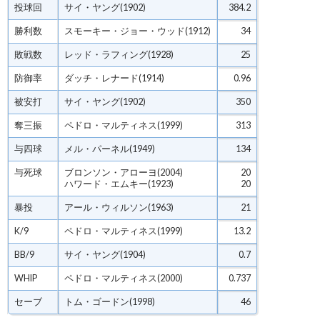
投球回
サイ・ヤング(1902)
384.2
勝利数
スモーキー・ジョー・ウッド(1912)
34
敗戦数
レッド・ラフィング(1928)
25
防御率
ダッチ・レナード(1914)
0.96
被安打
サイ・ヤング(1902)
350
奪三振
ペドロ・マルティネス(1999)
313
与四球
メル・パーネル(1949)
134
与死球
ブロンソン・アローヨ(2004)
20
ハワード・エムキー(1923)
20
暴投
アール・ウィルソン(1963)
21
K/9
ペドロ・マルティネス(1999)
13.2
BB/9
サイ・ヤング(1904)
0.7
WHIP
ペドロ・マルティネス(2000)
0.737
セーブ
トム・ゴードン(1998)
46