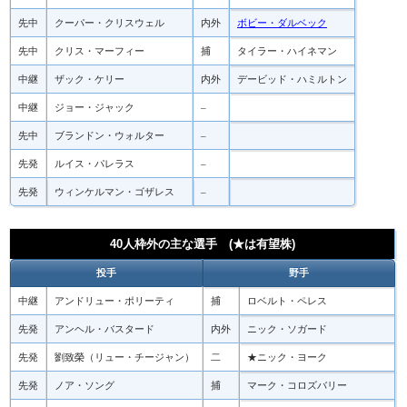
先中
クーパー・クリスウェル
内外
ボビー・ダルベック
先中
クリス・マーフィー
捕
タイラー・ハイネマン
中継
ザック・ケリー
内外
デービッド・ハミルトン
中継
ジョー・ジャック
–
先中
ブランドン・ウォルター
–
先発
ルイス・パレラス
–
先発
ウィンケルマン・ゴザレス
–
40人枠外の主な選手 (★は有望株)
投手
野手
中継
アンドリュー・ポリーティ
捕
ロベルト・ペレス
先発
アンヘル・バスタード
内外
ニック・ソガード
先発
劉致榮（リュー・チージャン）
二
★ニック・ヨーク
先発
ノア・ソング
捕
マーク・コロズバリー