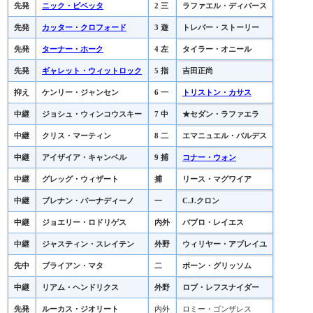
先発
ニック・ピベッタ
2 三
ラファエル・ディバース
先発
カッター・クロフォード
3 遊
トレバー・ストーリー
先発
ターナー・ホーク
4 左
タイラー・オニール
先発
ギャレット・ウィットロック
5 指
吉田正尚
抑え
ケンリー・ジャンセン
6 一
トリストン・カサス
中継
ジョシュ・ウィンコウスキー
7 中
★セダン・ラファエラ
中継
クリス・マーティン
8 二
エマニュエル・バルデス
中継
アイザイア・キャンベル
9 捕
コナー・ウォン
中継
グレッグ・ウィザート
捕
リース・マグワイア
中継
ブレナン・バーナディーノ
一
C.J.クロン
中継
ジョエリー・ロドリゲス
内外
パブロ・レイエス
中継
ジャスティン・スレイテン
外野
ウィリヤー・アブレイユ
先中
ブライアン・マタ
二
ボーン・グリッソム
中継
リアム・ヘンドリクス
外野
ロブ・レフスナイダー
先発
ルーカス・ジオリート
内外
ロミー・ゴンザレス