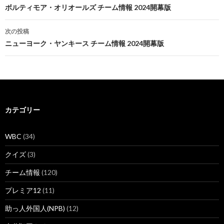
稿
ボルティモア・オリオールズ チーム情報 2024開幕版
ナ
次の投稿
ビ
ニューヨーク・ヤンキース チーム情報 2024開幕版
ゲ
ー
シ
カテゴリー
ョ
ン
WBC
(34)
クイズ
(3)
チーム情報
(120)
プレミア12
(11)
助っ人外国人(NPB)
(12)