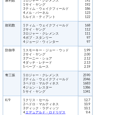
勝利数
1 ロジャー・クレメンス
192
1 サイ・ヤング
192
3 ティム・ウェイクフィールド
186
4 メル・パーネル
123
5 ルイス・ティアント
122
敗戦数
1 ティム・ウェイクフィールド
168
2 サイ・ヤング
112
3 ロジャー・クレメンス
111
4 ボブ・スタンリー
97
4 ジョージ・ウィンター
97
防御率
1 スモーキー・ジョー・ウッド
1.99
2 サイ・ヤング
2.00
3 アーニー・ショア
2.12
4 ダッチ・レナード
2.13
5 ベーブ・ルース
2.19
奪三振
1 ロジャー・クレメンス
2590
2 ティム・ウェイクフィールド
2046
3 ペドロ・マルティネス
1683
4 ジョン・レスター
1386
5 サイ・ヤング
1341
K/9
1 クリス・セール
12.7
2 ペドロ・マルティネス
10.9
3 ディック・ラディッツ
10.1
4
エデュアルド・ロドリゲス
9.4