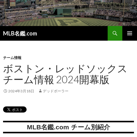
検
MLB名鑑.com
索
コ
メインメ
ン
ニュー
テ
ン
チーム情報
ツ
ボストン・レッドソックス
へ
チーム情報 2024開幕版
ス
キ
ッ
2024年3月18日
デッドボーラー
プ
MLB名鑑.com チーム別紹介