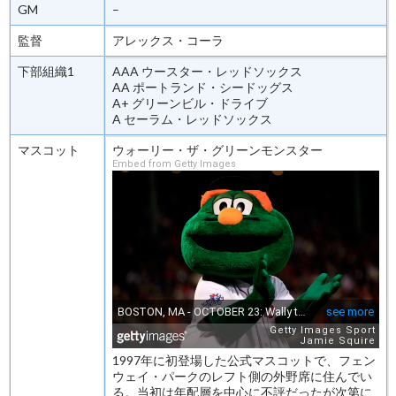
GM
–
監督
アレックス・コーラ
下部組織1
AAA ウースター・レッドソックス
AA ポートランド・シードッグス
A+ グリーンビル・ドライブ
A セーラム・レッドソックス
マスコット
ウォーリー・ザ・グリーンモンスター
Embed from Getty Images
1997年に初登場した公式マスコットで、フェン
ウェイ・パークのレフト側の外野席に住んでい
る。当初は年配層を中心に不評だったが次第に