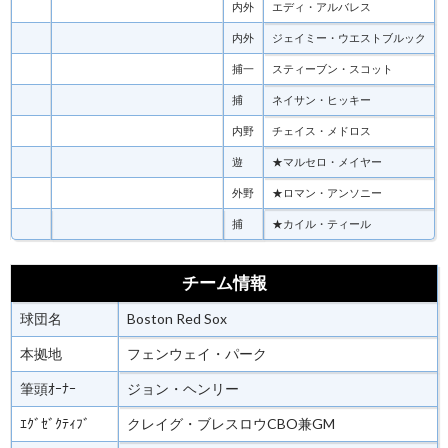
内外
エディ・アルバレス
内外
ジェイミー・ウエストブルック
捕一
スティーブン・スコット
捕
ネイサン・ヒッキー
内野
チェイス・メドロス
遊
★マルセロ・メイヤー
外野
★ロマン・アンソニー
捕
★カイル・ティール
チーム情報
球団名
Boston Red Sox
本拠地
フェンウェイ・パーク
筆頭ｵｰﾅｰ
ジョン・ヘンリー
ｴｸﾞｾﾞｸﾃｨﾌﾞ
クレイグ・ブレスロウCBO兼GM