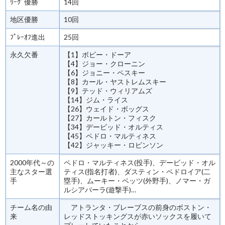
ﾘｰｸﾞ優勝
14回
地区優勝
10回
ﾌﾟﾚｰｵﾌ進出
25回
永久欠番
【1】ボビー・ドーア
【4】ジョー・クローニン
【6】ジョニー・ペスキー
【8】カール・ヤストレムスキー
【9】テッド・ウィリアムズ
【14】ジム・ライス
【26】ウェイド・ボッグス
【27】カールトン・フィスク
【34】デービッド・オルティス
【45】ペドロ・マルティネス
【42】ジャッキー・ロビンソン
2000年代～の
ペドロ・マルティネス(投手)、デービッド・オル
主なスター選
ティス(指名打者)、ダスティン・ペドロイア(二
手
塁手)、ムーキー・ベッツ(外野手)、ノマー・ガ
ルシアパーラ(遊撃手)…
チーム名の由
アトランタ・ブレーブスの前身のボストン・
来
レッドストッキングスが赤いソックスを履いて