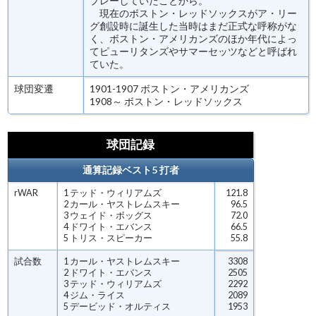
プレーしていたことから。
現在のボストン・レッドソックスがア・リー
グ創設時に誕生した当時はまだ正式な呼称がな
く、ボストン・アメリカンズのほか年代によっ
てピューリタンズやサマーセッツなどと呼ばれ
ていた。
球団変遷
1901-1907 ボストン・アメリカンズ
1908～ ボストン・レッドソックス
球団記録
通算記録ベスト5 打者
rWAR
1 テッド・ウィリアムズ
121.8
2 カール・ヤストレムスキー
96.5
3 ウェイド・ボッグス
72.0
4 ドワイト・エバンス
66.5
5 トリス・スピーカー
55.8
試合数
1 カール・ヤストレムスキー
3308
2 ドワイト・エバンス
2505
3 テッド・ウィリアムズ
2292
4 ジム・ライス
2089
5 デービッド・オルティス
1953