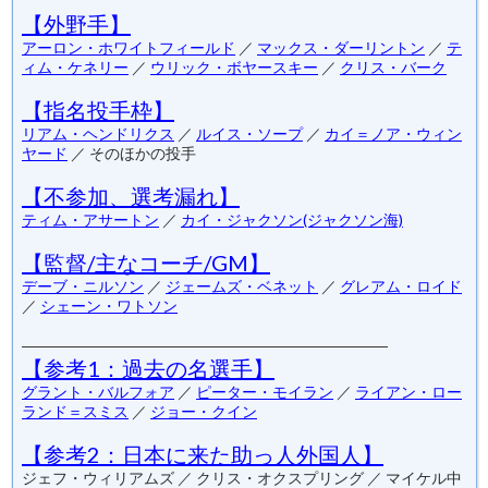
【外野手】
アーロン・ホワイトフィールド
／
マックス・ダーリントン
／
テ
ィム・ケネリー
／
ウリック・ボヤースキー
／
クリス・バーク
【指名投手枠】
リアム・ヘンドリクス
／
ルイス・ソープ
／
カイ＝ノア・ウィン
ヤード
／ そのほかの投手
【不参加、選考漏れ】
ティム・アサートン
／
カイ・ジャクソン(ジャクソン海)
【監督/主なコーチ/GM】
デーブ・ニルソン
／
ジェームズ・ベネット
／
グレアム・ロイド
／
シェーン・ワトソン
――――――――――――――――――――――――
【参考1：過去の名選手】
グラント・バルフォア
／
ピーター・モイラン
／
ライアン・ロー
ランド＝スミス
／
ジョー・クイン
【参考2：日本に来た助っ人外国人】
ジェフ・ウィリアムズ ／ クリス・オクスプリング ／ マイケル中