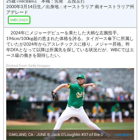
25歳
本職：先発 左投左打
※WBC開幕時点
2000年3月14日生／出身地：オーストラリア 南オーストラリア州
アデレード
WBC2023
2024年にメジャーデビューを果たした大柄な左腕投手。
196cm/100kg超の恵まれた体格を誇る。タイガース傘下に所属し
ていたが2024年からアスレチックスに移り、メジャー昇格。昨
年DFAとなって以降は所属先を探している状況だが、WBCではエ
ース級の働きを期待したい。
Embed from Getty Images