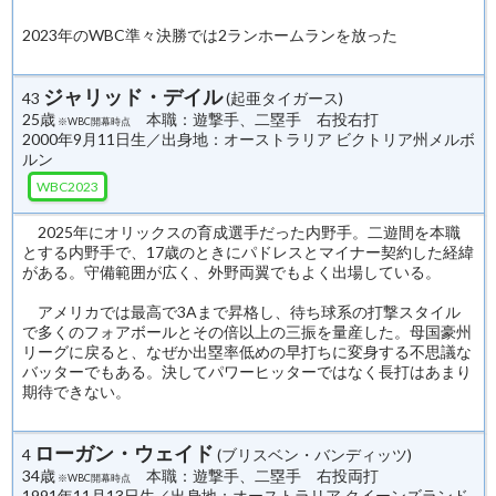
2023年のWBC準々決勝では2ランホームランを放った
ジャリッド・デイル
43
(起亜タイガース)
25歳
本職：遊撃手、二塁手 右投右打
※WBC開幕時点
2000年9月11日生／出身地：オーストラリア ビクトリア州メルボ
ルン
WBC2023
2025年にオリックスの育成選手だった内野手。二遊間を本職
とする内野手で、17歳のときにパドレスとマイナー契約した経緯
がある。守備範囲が広く、外野両翼でもよく出場している。
アメリカでは最高で3Aまで昇格し、待ち球系の打撃スタイル
で多くのフォアボールとその倍以上の三振を量産した。母国豪州
リーグに戻ると、なぜか出塁率低めの早打ちに変身する不思議な
バッターでもある。決してパワーヒッターではなく長打はあまり
期待できない。
ローガン・ウェイド
4
(ブリスベン・バンディッツ)
34歳
本職：遊撃手、二塁手 右投両打
※WBC開幕時点
1991年11月13日生／出身地：オーストラリア クイーンズランド