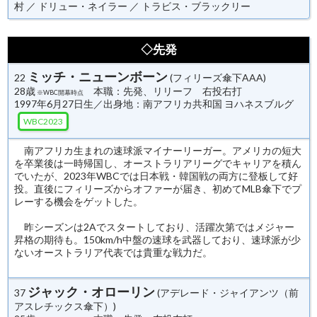
村 ／ ドリュー・ネイラー ／ トラビス・ブラックリー
◇先発
ミッチ・ニューンボーン
22
(フィリーズ傘下AAA)
28歳
本職：先発、リリーフ 右投右打
※WBC開幕時点
1997年6月27日生／出身地：南アフリカ共和国 ヨハネスブルグ
WBC2023
南アフリカ生まれの速球派マイナーリーガー。アメリカの短大
を卒業後は一時帰国し、オーストラリアリーグでキャリアを積ん
でいたが、2023年WBCでは日本戦・韓国戦の両方に登板して好
投。直後にフィリーズからオファーが届き、初めてMLB傘下でプ
レーする機会をゲットした。
昨シーズンは2Aでスタートしており、活躍次第ではメジャー
昇格の期待も。150km/h中盤の速球を武器しており、速球派が少
ないオーストラリア代表では貴重な戦力だ。
ジャック・オローリン
37
(アデレード・ジャイアンツ（前
アスレチックス傘下）)