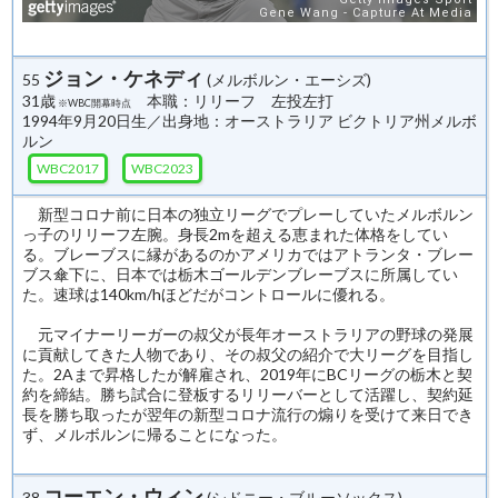
ジョン・ケネディ
55
(メルボルン・エーシズ)
31歳
本職：リリーフ 左投左打
※WBC開幕時点
1994年9月20日生／出身地：オーストラリア ビクトリア州メルボ
ルン
WBC2017
WBC2023
新型コロナ前に日本の独立リーグでプレーしていたメルボルン
っ子のリリーフ左腕。身長2mを超える恵まれた体格をしてい
る。ブレーブスに縁があるのかアメリカではアトランタ・ブレー
ブス傘下に、日本では栃木ゴールデンブレーブスに所属してい
た。速球は140km/hほどだがコントロールに優れる。
元マイナーリーガーの叔父が長年オーストラリアの野球の発展
に貢献してきた人物であり、その叔父の紹介で大リーグを目指し
た。2Aまで昇格したが解雇され、2019年にBCリーグの栃木と契
約を締結。勝ち試合に登板するリリーバーとして活躍し、契約延
長を勝ち取ったが翌年の新型コロナ流行の煽りを受けて来日でき
ず、メルボルンに帰ることになった。
コーエン・ウィン
38
(シドニー・ブルーソックス)