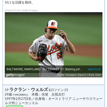
付ける活躍を期待。
Embed from Getty Images
ラクラン・ウェルズ
19
(LGツインズ)
29歳
本職：先発 左投左打
※WBC開幕時点
1997年2月27日生／出身地：オーストラリア ニューサウスウェー
ルズ州ニューカッスル