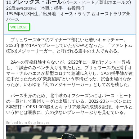
アレックス・ホール
10
(パース・ヒート／蔚山ホエールズ)
26歳
本職：捕手 右投両打
※WBC開幕時点
1999年6月8日生／出身地：オーストラリア 西オーストラリア州
パース
WBC2023
ブリュワーズ傘下のマイナー下部にいた若いキャッチャー。
2023年まで1A+でプレーしていたがDFAとなった。「ファントム
(幻の)メジャーリーガー」と呼ばれる選手の１人でもある。
2Aへの昇格経験すらないが、2022年に一度だけメジャー昇格
し、１試合のみベンチ入りを果たした。ブリュワーズの正捕手オ
マー・ナルバエスが新型コロナで急遽IL入りし、3Aの捕手陣が遠
征中だったための“緊急招集”という事情だった。試合出場はなか
ったが、いわゆる「幻のメジャーリーガー」として名を残した。
パース出身のため、北半球のオフシーズンにはパース・ヒート
の一員として豪州リーグに出場している。2022-23シーズンには
8本塁打・OPS1.000超えとキャリア最高の成績を記録。ホールと
いう姓とは裏腹に、穴の少ないプレーヤーぶりを見せている。
Embed from Getty Images