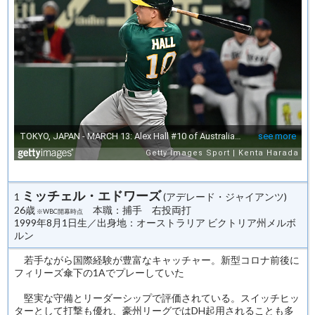
ミッチェル・エドワーズ
1
(アデレード・ジャイアンツ)
26歳
本職：捕手 右投両打
※WBC開幕時点
1999年8月1日生／出身地：オーストラリア ビクトリア州メルボ
ルン
若手ながら国際経験が豊富なキャッチャー。新型コロナ前後に
フィリーズ傘下の1Aでプレーしていた
堅実な守備とリーダーシップで評価されている。スイッチヒッ
ターとして打撃も優れ、豪州リーグではDH起用されることも多