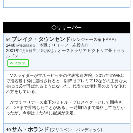
◇リリーバー
ブレイク・タウンセンド
54
(レンジャース傘下AAA)
24歳
本職：リリーフ 左投左打
※WBC開幕時点
2001年4月5日生／出身地：オーストラリア ビクトリア州トララ
ルゴン
WBC2023
Vスライダーがマネーピッチの代表常連左腕。2017年のWBC
で指名投手枠に選出されると、以降はプレミア12などの主要な大
会には必ず呼ばれるようになった。代表では便利屋のような使わ
れ方をしている。
かつてマリナーズ傘下のミドル・プロスペクトとして期待さ
れ、3Aまで昇格したことがある。一時期1Aまで降格して危なか
ったが、今季はまた3Aに配属が決定。
サム・ホランド
40
(ブリスベン・バンディッツ)