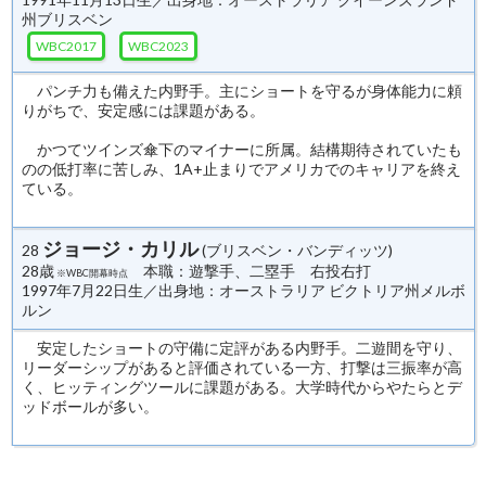
州ブリスベン
WBC2017
WBC2023
パンチ力も備えた内野手。主にショートを守るが身体能力に頼
りがちで、安定感には課題がある。
かつてツインズ傘下のマイナーに所属。結構期待されていたも
のの低打率に苦しみ、1A+止まりでアメリカでのキャリアを終え
ている。
ジョージ・カリル
28
(ブリスベン・バンディッツ)
28歳
本職：遊撃手、二塁手 右投右打
※WBC開幕時点
1997年7月22日生／出身地：オーストラリア ビクトリア州メルボ
ルン
安定したショートの守備に定評がある内野手。二遊間を守り、
リーダーシップがあると評価されている一方、打撃は三振率が高
く、ヒッティングツールに課題がある。大学時代からやたらとデ
ッドボールが多い。