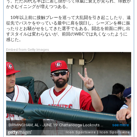
う。ただ30代も半ばに差し掛かって球威に衰えが見られ、球数が
かさむイニングが増えつつある。
10年以上前に接触プレーを巡って大乱闘を引き起こしたり、遠
征先でバスケをやっている最中に肩を脱臼し、シーズンを棒に振
ったりとお騒がせをしてきた選手でもある。闘志を前面に押し出
すスタイルは変わらないが、前回のWBCでは丸くなったように
感じた。
Embed from Getty Images