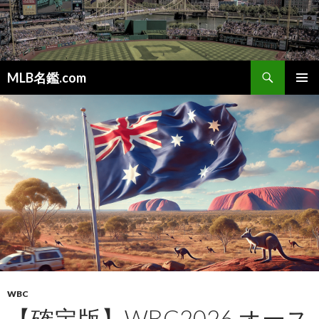
検
MLB名鑑.com
索
コ
メインメ
ン
ニュー
テ
ン
ツ
へ
ス
キ
ッ
プ
WBC
【確定版】WBC2026 オース