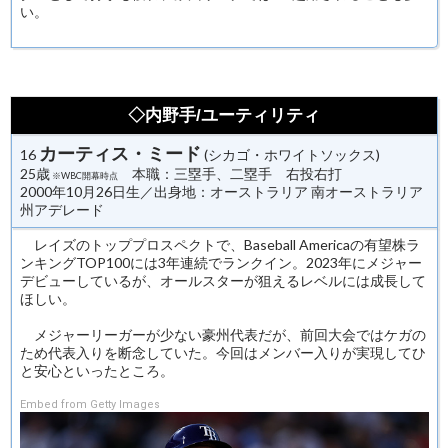
い。
◇内野手/ユーティリティ
カーティス・ミード
16
(シカゴ・ホワイトソックス)
25歳
本職：三塁手、二塁手 右投右打
※WBC開幕時点
2000年10月26日生／出身地：オーストラリア 南オーストラリア
州アデレード
レイズのトッププロスペクトで、Baseball Americaの有望株ラ
ンキングTOP100には3年連続でランクイン。2023年にメジャー
デビューしているが、オールスターが狙えるレベルには成長して
ほしい。
メジャーリーガーが少ない豪州代表だが、前回大会ではケガの
ため代表入りを断念していた。今回はメンバー入りが実現してひ
と安心といったところ。
Embed from Getty Images