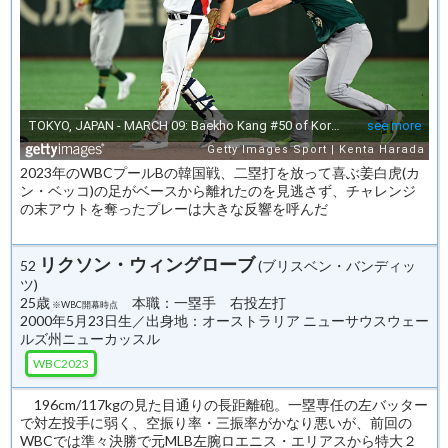
2023年のWBCプールBの韓国戦、二塁打を放って喜ぶ姜白虎(カ
ン・ベッコ)の足がベースから離れたのを見逃さず、チャレンジ
の末アウトを奪ったプレーは大きな反響を呼んだ
リクソン・ウィングローブ
52
(ブリスベン・バンディッ
ツ)
25歳
本職：一塁手 右投左打
※WBC開幕時点
2000年5月23日生／出身地：オーストラリア ニューサウスウェー
ルズ州ニューカッスル
WBC2023
196cm/117kgの見た目通りの長距離砲。一塁専任の左バッター
で対左投手に弱く、空振り率・三振率がかなり悪いが、前回の
WBCでは準々決勝で元MLB左腕ロエニス・エリアスから特大２