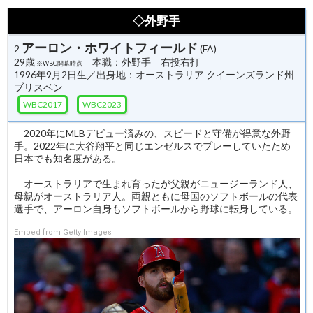
◇外野手
アーロン・ホワイトフィールド
2
(FA)
29歳
本職：外野手 右投右打
※WBC開幕時点
1996年9月2日生／出身地：オーストラリア クイーンズランド州
ブリスベン
WBC2017
WBC2023
2020年にMLBデビュー済みの、スピードと守備が得意な外野
手。2022年に大谷翔平と同じエンゼルスでプレーしていたため
日本でも知名度がある。
オーストラリアで生まれ育ったが父親がニュージーランド人、
母親がオーストラリア人。両親ともに母国のソフトボールの代表
選手で、アーロン自身もソフトボールから野球に転身している。
Embed from Getty Images