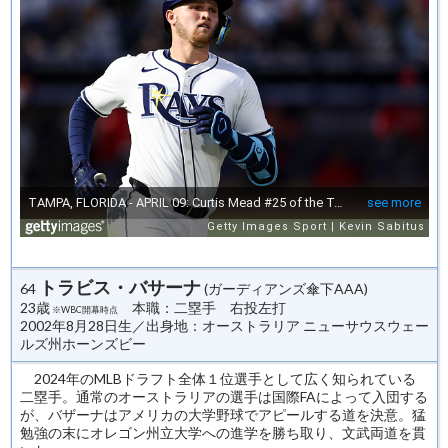
トラビス・バサーナ
64
(ガーディアンズ傘下AAA)
23歳
本職：二塁手 右投左打
※WBC開幕時点
2002年8月28日生／出身地：オーストラリア ニューサウスウェー
ルズ州ホーンズビー
2024年のMLBドラフト全体１位選手として広く知られている
二塁手。通常のオーストラリアの選手は国際FAによって入団する
が、バザーナはアメリカの大学野球でアピールする道を決意。猛
勉強の末にオレゴン州立大学への進学を勝ち取り、文武両道を貫