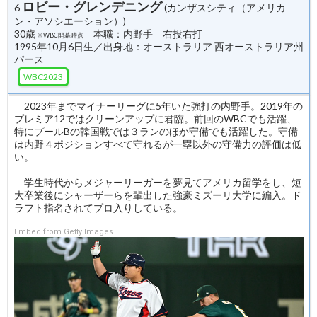
ロビー・グレンデニング
6
(カンザスシティ（アメリカ
ン・アソシエーション）)
30歳
本職：内野手 右投右打
※WBC開幕時点
1995年10月6日生／出身地：オーストラリア 西オーストラリア州
パース
WBC2023
2023年までマイナーリーグに5年いた強打の内野手。2019年の
プレミア12ではクリーンアップに君臨。前回のWBCでも活躍、
特にプールBの韓国戦では３ランのほか守備でも活躍した。守備
は内野４ポジションすべて守れるが一塁以外の守備力の評価は低
い。
学生時代からメジャーリーガーを夢見てアメリカ留学をし、短
大卒業後にシャーザーらを輩出した強豪ミズーリ大学に編入。ド
ラフト指名されてプロ入りしている。
Embed from Getty Images