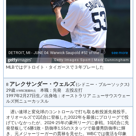
MLBではデトロイト・タイガースで３年プレーした
アレクサンダー・ウェルズ
8
(シドニー・ブルーソックス)
29歳
本職：先発 左投左打
※WBC開幕時点
1997年2月27日生／出身地：オーストラリア ニューサウスウェー
ルズ州ニューカッスル
遅い速球と変化球のコントロールで打ち取る軟投派先発投手。
オリオールズで2試合に登板した2022年を最後にプロリーグで投
げていなかったが、2024-25年の豪州リーグに参戦。10試合に先
発登板して6勝1敗・防御率1.55のスタッツで最優秀防御率に輝
き、元メジャーリーガーの貫禄を見せた。WBCでは復活を印象