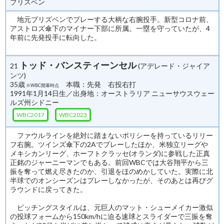
ブリスベン
地元ブリズベンでプレーする大柄な右腕投手。新型コロナ前、
アストロズ傘下のマイナー下部に所属。一塁を守っていたが、4
年前に先発投手に転向した。
トッド・バンスティーンセル
21
(アデレード・ジャイア
ンツ)
35歳
本職：先発 右投右打
※WBC開幕時点
1991年1月14日生／出身地：オーストラリア ニューサウスウェー
ルズ州シドニー
WBC2017
WBC2023
ファウルラインを絶対に踏まないポリシーを持っているリリー
フ右腕。ツインズ傘下の2Aでプレーしたほか、米独立リーグや
メキシカンリーグ、ホーフトクラッセ(オランダ)に参戦した正真
正銘のジャーニーマンでもある。前回WBCでは大谷翔平から三
振を奪って燃え尽きたのか、引退をほのめかしていた。実際に北
半球でのオンシーズンはプレーしなかったが、そのあとは再びグ
ラウンドに戻ってきた。
ピッチングスタイルは、元巨人のマット・シューメイカー激似
の投球フォームから150km/hに迫る速球とスライダーで三振を奪