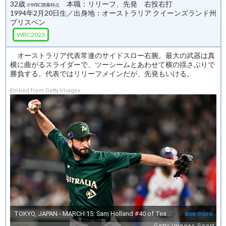
32歳
本職：リリーフ、先発 右投右打
※WBC開幕時点
1994年2月20日生／出身地：オーストラリア クイーンズランド州
ブリスベン
WBC2023
オーストラリア代表常連のサイドスロー右腕。最大の武器は真
横に曲がるスライダーで、ツーシームとあわせて横の揺さぶりで
勝負する。代表ではリリーフメインだが、先発もいける。
Embed from Getty Images