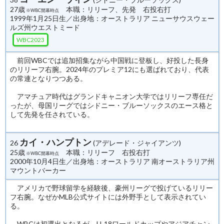
27歳
本職：リリーフ、先発 右投右打
※WBC開幕時点
1999年1月25日生／出身地：オーストラリア ニューサウスウェー
ルズ州ウエストミード
WBC2023
前回WBCでは追加招集ながら中国戦に登板し、好投した長身
のリリーフ右腕。2024年のプレミア12にも選ばれており、代表
の常連となりつつある。
アマチュア時代はグランドキャニオン大学ではリリーフ専任だ
ったが、母国リーグではシドニー・ブルーソックスのエース格と
して先発を任されている。
カイ・ハンプトン
26
(アデレード・ジャイアンツ)
25歳
本職：リリーフ 右投右打
※WBC開幕時点
2000年10月4日生／出身地：オーストラリア 南オーストラリア州
マウントバーカー
アメリカで野球留学を経験後、豪州リーグで投げているリリー
フ右腕。なぜかMLB公式サイトには外野手として表示されてい
る。
WBCは初選出となるが、U-18ワールドカップやアジアチャン