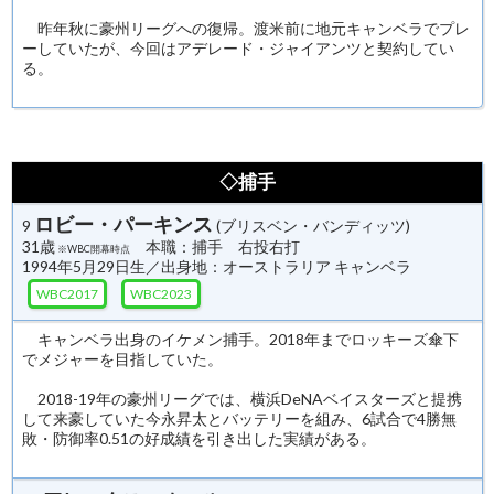
昨年秋に豪州リーグへの復帰。渡米前に地元キャンベラでプレ
ーしていたが、今回はアデレード・ジャイアンツと契約してい
る。
◇捕手
ロビー・パーキンス
9
(ブリスベン・バンディッツ)
31歳
本職：捕手 右投右打
※WBC開幕時点
1994年5月29日生／出身地：オーストラリア キャンベラ
WBC2017
WBC2023
キャンベラ出身のイケメン捕手。2018年までロッキーズ傘下
でメジャーを目指していた。
2018-19年の豪州リーグでは、横浜DeNAベイスターズと提携
して来豪していた今永昇太とバッテリーを組み、6試合で4勝無
敗・防御率0.51の好成績を引き出した実績がある。