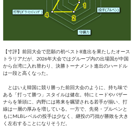
【寸評】前回大会で悲願の初ベスト8進出を果たしたオース
トラリアだが、2026年大会ではグループ内の出場国が中国
から台湾に入れ替わり、決勝トーナメント進出のハードル
は一段と高くなった。
とはいえ韓国に競り勝った前回大会のように、持ち味で
ある「打って勝つ」スタイルは健在。特にミードやバザー
ナらを筆頭に、内野には将来を嘱望される若手が揃い、打
線は一層の厚みを増している。一方で、先発・ブルペンと
もにMLBレベルの投手は少なく、継投の巧拙が勝敗を大き
く左右することになりそうだ。