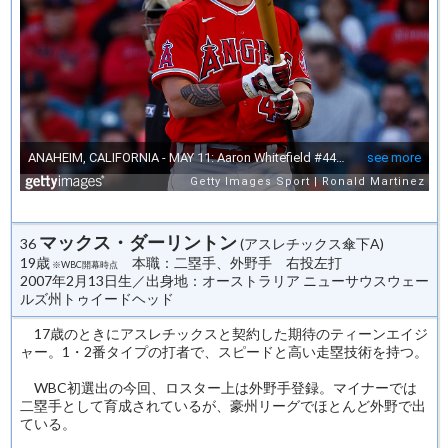
マックス・ダーリントン
36
(アスレチックス傘下A)
19歳
本職：二塁手、外野手 右投左打
※WBC開幕時点
2007年2月13日生／出身地：オーストラリア ニューサウスウェー
ルズ州トゥイードヘッド
17歳のときにアスレチックスと契約した期待のティーンエイジ
ャー。1・2番タイプの打者で、スピードと高い走塁技術を持つ。
WBC初選出の今回、ロスター上は外野手登録。マイナーでは
二塁手として育成されているが、豪州リーグでほとんど外野で出
ている。