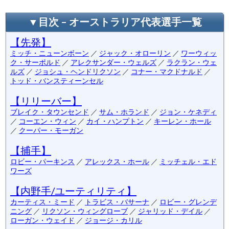
▼目次 – オーストラリア代表選手一覧
【先発】
ミッチ・ニューンボーン
／
ジャック・オローリン
／
ワーウィッ
ク・サーポルド
／
アレクサンダー・ウェルズ
／
ラクラン・ウェ
ルズ
／
ジョシュ・ヘンドリクソン
／
コナー・マクドナルド
／
トッド・バンスティーンセル
【リリーバー】
ブレイク・タウンセンド
／
サム・ホランド
／
ジョン・ケネディ
／
コーエン・ウィン
／
カイ・ハンプトン
／
キーレン・ホール
／
クーパー・モーガン
【捕手】
ロビー・パーキンス
／
アレックス・ホール
／
ミッチェル・エド
ワーズ
【内野手/ユーティリティ】
カーティス・ミード
／
トラビス・バサーナ
／
ロビー・グレンデ
ニング
／
リクソン・ウィングローブ
／
ジャリッド・デイル
／
ローガン・ウェイド
／
ジョージ・カリル