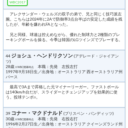
WBC2017
アレクサンダー・ウェルズの双子の弟で、兄と同じく技巧派左
腕。こちらは2024年に2Aで防御率3点台半ばの安定した成績を残
したが、年齢を嫌われFAとなった。
兄と同様、球速は控えめながら、優れた制球力と2種類のブレ
ーキングボールを操る。今季は韓国のLGツインズでプレーする。
ジョシュ・ヘンドリクソン
44
(アデレード・ジャイアン
ツ)
28歳
本職：先発 左投左打
※WBC開幕時点
1997年9月18日生／出身地：オーストラリア 西オーストラリア州
パース
最高で3Aまで昇格した元マイナーリーガー。ファストボール
は140km/h台だが、スライダーとチェンジアップを効果的に使
う。投球テンポ○。
コナー・マクドナルド
39
(ブリスベン・バンディッツ)
30歳
本職：先発 右投右打
※WBC開幕時点
1996年2月27日生／出身地：オーストラリア クイーンズランド州