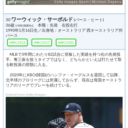
ワーウィック・サーポルド
30
(パース・ヒート)
36歳
本職：先発 右投右打
※WBC開幕時点
1990年1月16日生／出身地：オーストラリア 西オーストラリア州
パース
WBC2013
WBC2017
WBC2023
MLBで3年間にわたり82試合に登板した実績を持つ右の先発投
手。奪三振を狙うタイプではなく、どちらかといえば打たせて取
る軟投派の部類に入る。
2020年にKBO(韓国)のハンファ・イーグルスを退団して以降、
北半球のプロリーグには所属しておらず、現在は母国オーストラ
リアのリーグでプレーを続けている。
Embed from Getty Images