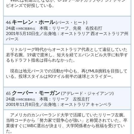
ピオンズで好投している。
キーレン・ホール
46
(パース・ヒート)
24歳
本職：リリーフ、先発 右投右打
※WBC開幕時点
2001年5月10日生／出身地：オーストラリア 西オーストラリア州
パース
リトルリーグ時代からオーストラリア代表として遠征していた
若手右腕。19歳で渡米し、短大を経てエバンスビル大学に転学す
るもドラフト指名は得られなかった。
現在は地元パースでの活動が中心も、再びMLB挑戦を目指して
いる。投球スタイルは90マイル前半の速球とスライダー。
クーパー・モーガン
65
(アデレード・ジャイアンツ)
24歳
本職：リリーフ 左投左打
※WBC開幕時点
2001年11月8日生／出身地：オーストラリア キャンベラ
アメリカのカンバーランド大学で活躍していたリリーフ左腕。
当時コーチから「努力家で競争心が強い」と称賛されていた。卒
業後すぐにWBC選出が決まり、大学関係者から祝福を受けてい
た。