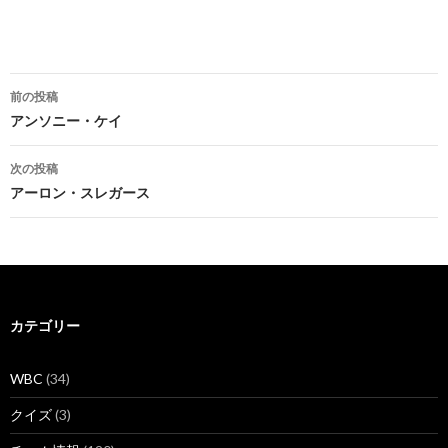
投
前の投稿
稿
アンソニー・ケイ
ナ
次の投稿
ビ
アーロン・スレガース
ゲ
ー
シ
カテゴリー
ョ
ン
WBC
(34)
クイズ
(3)