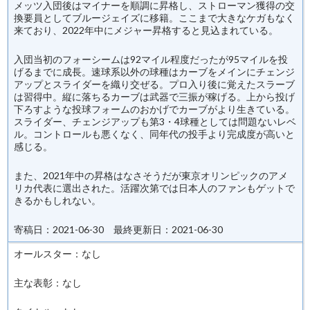
メッツ入団後はマイナーを順調に昇格し、ストローマン獲得の交
換要員としてブルージェイズに移籍。ここまで大きなケガもなく
来ており、2022年中にメジャー昇格すると見込まれている。
入団当初のフォーシームは92マイル程度だったが95マイルを投
げるまでに成長。速球系以外の球種はカーブをメインにチェンジ
アップとスライダーを織り交ぜる。プロ入り後に覚えたスラーブ
は習得中。縦に落ちるカーブは武器で三振が稼げる。上から投げ
下ろすような投球フォームのおかげでカーブがより生きている。
スライダー、チェンジアップも第3・4球種としては問題ないレベ
ル。コントロールも悪くなく、同年代の投手より完成度が高いと
感じる。
また、2021年中の昇格はなさそうだが東京オリンピックのアメ
リカ代表に選出された。活躍次第では日本人のファンもゲットで
きるかもしれない。
寄稿日：2021-06-30 最終更新日：2021-06-30
オールスター：なし
主な表彰：なし