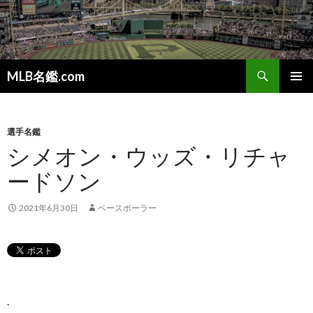
検
MLB名鑑.com
索
コ
メインメ
ン
ニュー
テ
ン
選手名鑑
ツ
シメオン・ウッズ・リチャ
へ
ードソン
ス
キ
ッ
2021年6月30日
ベースボーラー
プ
.