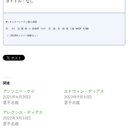
タイトル：なし
▼レギュラーシーズン個人成績
年 ﾁｰﾑ 試 勝 敗 セ 防御率 ｲﾆﾝｸﾞ 安 責 本 四 死 三振 WHIP K/BB
（～2020年メジャー経験なし）
関連
アンソニー・ケイ
エドウィン・ディアス
2021年6月30日
2022年9月10日
選手名鑑
選手名鑑
アレクシス・ディアス
2022年9月10日
選手名鑑