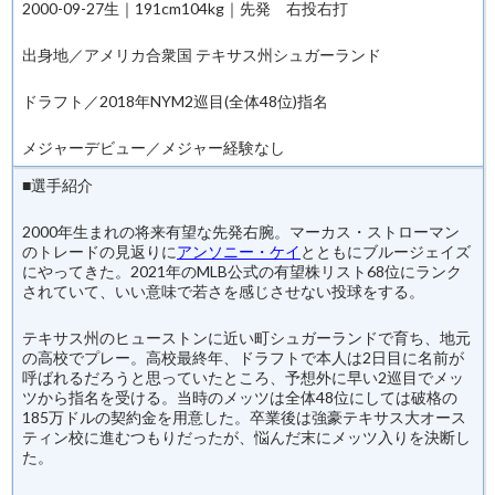
2000-09-27生｜191cm104kg｜先発 右投右打
出身地／アメリカ合衆国 テキサス州シュガーランド
ドラフト／2018年NYM2巡目(全体48位)指名
メジャーデビュー／メジャー経験なし
■選手紹介
2000年生まれの将来有望な先発右腕。マーカス・ストローマン
のトレードの見返りに
アンソニー・ケイ
とともにブルージェイズ
にやってきた。2021年のMLB公式の有望株リスト68位にランク
されていて、いい意味で若さを感じさせない投球をする。
テキサス州のヒューストンに近い町シュガーランドで育ち、地元
の高校でプレー。高校最終年、ドラフトで本人は2日目に名前が
呼ばれるだろうと思っていたところ、予想外に早い2巡目でメッ
ツから指名を受ける。当時のメッツは全体48位にしては破格の
185万ドルの契約金を用意した。卒業後は強豪テキサス大オース
ティン校に進むつもりだったが、悩んだ末にメッツ入りを決断し
た。