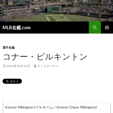
検
MLB名鑑.com
索
コ
メインメ
ン
ニュー
テ
ン
選手名鑑
ツ
コナー・ピルキントン
へ
ス
2022年12月17日
デッドボーラー
キ
ッ
プ
.
Konnor Pilkington (フルネーム／Konnor Chase Pilkington)