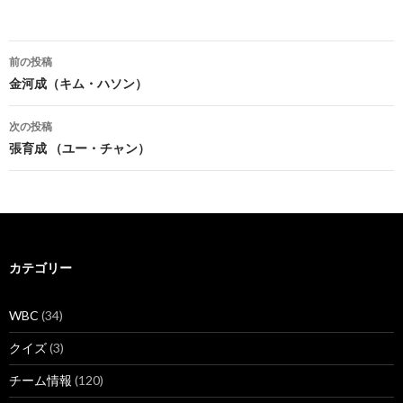
投
前の投稿
稿
金河成（キム・ハソン）
ナ
次の投稿
ビ
張育成 （ユー・チャン）
ゲ
ー
シ
カテゴリー
ョ
ン
WBC
(34)
クイズ
(3)
チーム情報
(120)