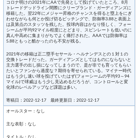
コロナ明けの2021年にAAで先発として投げていたところ、8月
トレードデッドライン間際にクリーブランド・ガーディアンズに
移籍した。翌22年にメジャー昇格のチャンスを得ると塁上をにぎ
わせながらも何とか投げ切るピッチングで、防御率3.88と表面上
は及第点のスタッツを残した。投球内容はかなり怪しく、フォー
シームが平均92マイル程度にとどまり、スピンレートも低いのに
真ん中高めに集まりがちでよく痛打された。AAAでは防御率は
5.88ともっと酷かったのも不安が残る。
2021年の移籍は正二塁手セサール・ヘルナンデスとの１対１の
交換トレードだった。ガーディアンズとしてはものにならないと
主力選手の出し損になってしまうので、是が非でも育ってもらい
たいとファンから過度な？期待を寄せられている。マイナー時代
はもう少し速い球を投げていたはず(フォーシームの平均93～94
マイル)で球威はもう少し見込めるだろうが、コントロールと変
化球のレベルアップなど課題は多い。
寄稿日：2022-12-17 最終更新日：2022-12-17
オールスター：なし
主な表彰：なし
タイトル：なし