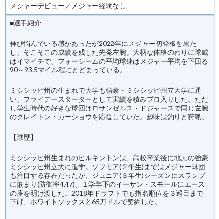
メジャーデビュー／メジャー経験なし
■選手紹介
伸び悩んでいる感があったが2022年にメジャー初登板を果た
し、そこそこの成績を残した先発左腕。大柄な体格のわりに球威
はイマイチで、フォーシームの平均球速はメジャー平均を下回る
90～93.5マイル程にとどまっている。
ミシシッピ州の生まれで大学も強豪・ミシシッピ州立大学に通
い、フライデースターターとして実績を積みプロ入りした。ただ
し学生時代の好きな球団はロサンゼルス・ドジャースで同じ左腕
のクレイトン・カーショウを応援していた。趣味は釣りと狩猟。
【球歴】
ミシシッピ州生まれのピルキントンは、高校卒業後に地元の強豪
ミシシッピ州立大に進学。ソフモア(２年生)まではメジャー球団
も注目する存在だったが、ジュニア(３年生)シーズンにスランプ
に嵌まり(防御率4.47)、１学年下のイーサン・スモールにエース
の座を明け渡した。2018年ドラフトでも指名順位を３巡目まで
下げ、ホワイトソックスと65万ドルで契約した。