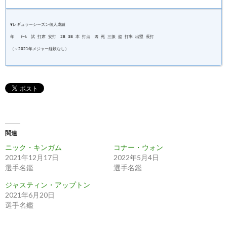
▼レギュラーシーズン個人成績
年 ﾁｰﾑ 試 打席 安打 2B 3B 本 打点 四 死 三振 盗 打率 出塁 長打
（～2021年メジャー経験なし）
関連
ニック・キンガム
コナー・ウォン
2021年12月17日
2022年5月4日
選手名鑑
選手名鑑
ジャスティン・アップトン
2021年6月20日
選手名鑑