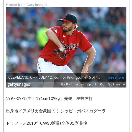
Embed from Getty Images
1997-09-12生｜191cm109kg｜先発 左投左打
出身地／アメリカ合衆国 ミシシッピ－州パスカグーラ
ドラフト／2018年CWS3巡目(全体81位)指名