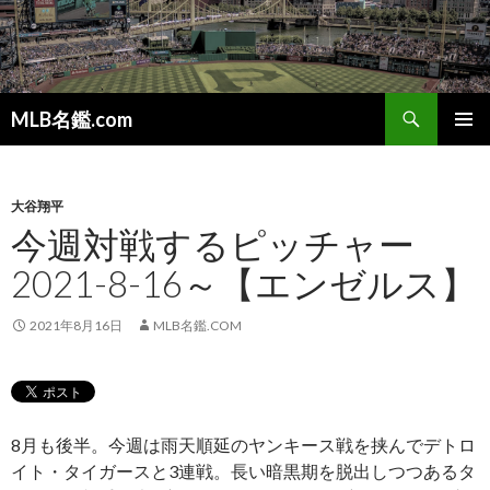
検
MLB名鑑.com
索
コ
メインメ
ン
ニュー
テ
ン
大谷翔平
ツ
今週対戦するピッチャー
へ
2021-8-16～【エンゼルス】
ス
キ
ッ
2021年8月16日
MLB名鑑.COM
プ
8月も後半。今週は雨天順延のヤンキース戦を挟んでデトロ
イト・タイガースと3連戦。長い暗黒期を脱出しつつあるタ