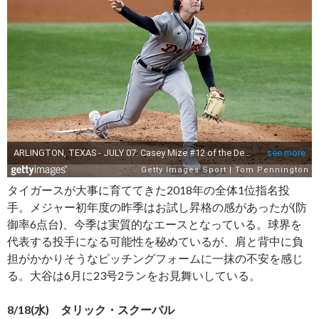
タイガースが大事に育ててきた2018年の全体1位指名投
手。メジャー初年度の昨季はお試し昇格の感があったが(防
御率6点台)、今季は実質的なエースとなっている。球界を
代表する投手になる可能性を秘めているが、肩と背中に負
担がかかりそうなピッチングフォームに一抹の不安を感じ
る。大谷は6月に23号2ランをお見舞いしている。
8/18(水) タリック・スクーバル