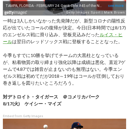
一時は3人しかいなかった先発陣だが、新型コロナの陽性反
応が出ていたコールの復帰が決定。今日(日本時間では8/17)
のエンゼルス戦に滑り込み、登板見込みだった
ルイス・ヒ
ール
は翌日のレッドソックス戦に登板することとなった。
今季もすでに10勝を挙げてチームの大黒柱となっている
が、粘着物質の取り締まり強化以降は成績は悪化、直近7ゲ
ームで4.87では雑音が止まないのも無理はない。今季エン
ゼルス戦は初めてだが2018～19年はコールが圧倒しており
巻き返しを図りたいところだろう。
対デトロイト・タイガース ＠コメリカパーク
8/17(火) ケイシー・マイズ
Embed from Getty Images