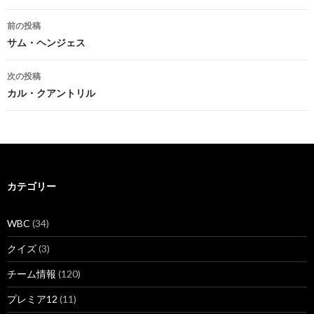
投
前の投稿
稿
サム・ヘンジェス
ナ
次の投稿
ビ
カル・クアントリル
ゲ
ー
シ
カテゴリー
ョ
ン
WBC
(34)
クイズ
(3)
チーム情報
(120)
プレミア12
(11)