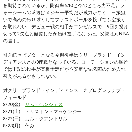
を期待されているが、防御率6.10と今のところ力不足。フ
ォーシームの球速はメジャー平均だが威力がなく、三振狙
いで高めの吊り球としてファストボールを投げても空振り
が取れない。デビュー戦の相手がエンゼルスで、5回を投げ
切って2失点と健闘したが負け投手になった。父親は元NBA
の選手。
引き続きビジターとなる今週後半はクリーブランド・イン
ディアンスとの3連戦となっている。ローテーションの順番
では下記の投手が登板予定だが不安定な先発陣のため入れ
替えがあるかもしれない。
対クリーブランド・インディアンス ＠プログレッシブ・
フィールド
8/20(金)
サム・ヘンジェス
8/21(土) トリストン・マッケンジー
8/22(日) カル・クアントリル
8/23(月) 休み