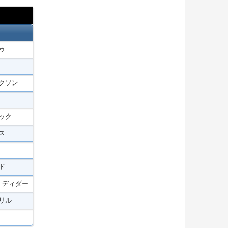
ゥ
クソン
ック
ス
ド
・ディダー
リル