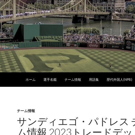
コンテンツへスキップ
ホーム
選手名鑑
チーム情報
用語集
歴代外国人(NPB)
チーム情報
サンディエゴ・パドレス 
ム情報 2023トレードデ