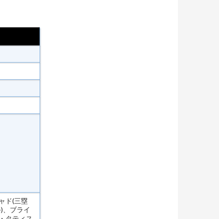
ャド(三塁
)、ブライ
ド・タティス