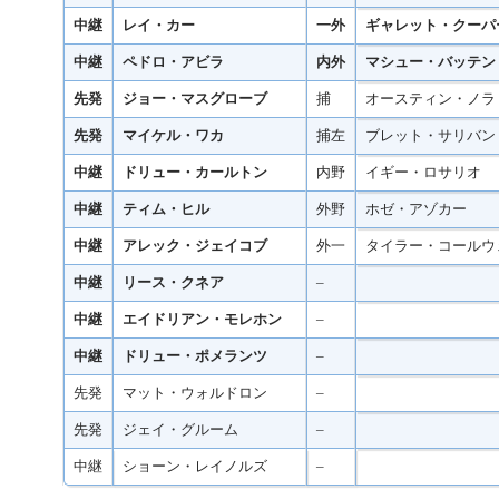
中継
レイ・カー
一外
ギャレット・クーパ
中継
ペドロ・アビラ
内外
マシュー・バッテン
先発
ジョー・マスグローブ
捕
オースティン・ノラ
先発
マイケル・ワカ
捕左
ブレット・サリバン
中継
ドリュー・カールトン
内野
イギー・ロサリオ
中継
ティム・ヒル
外野
ホゼ・アゾカー
中継
アレック・ジェイコブ
外一
タイラー・コールウ
中継
リース・クネア
–
中継
エイドリアン・モレホン
–
中継
ドリュー・ポメランツ
–
先発
マット・ウォルドロン
–
先発
ジェイ・グルーム
–
中継
ショーン・レイノルズ
–