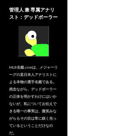
管理人 兼 専属アナリ
スト：デッドボーラー
MLB名鑑.comは、メジャーリ
ーグの某日本人アナリストに
よる本物の選手名鑑である。
残念ながら、デッドボーラー
の正体を明かすわけにはいか
ないが、私についてお伝えで
きる唯一の事実は、微笑みな
がらもその目は常に鋭く光っ
ているということだけなの
だ。