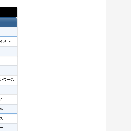
スJr.
ンワース
ノ
ム
ス
ー