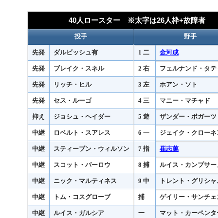
40人ロースター ※太字は26人枠+故障者
投手
野手
先発
ダルビッシュ有
1 二
金河成
先発
ブレイク・スネル
2 右
フェルナンド・タティ
先発
リッチ・ヒル
3 左
ホアン・ソト
先発
セス・ルーゴ
4 三
マニー・マチャド
抑え
ジョシュ・ヘイダー
5 遊
ザンダー・ボガーツ
中継
ロベルト・スアレス
6 一
ジェイク・クローネ
中継
スティーブン・ウィルソン
7 指
崔志萬
中継
スコット・バーロウ
8 捕
ルイス・カンプサー
中継
ニック・マルティネス
9 中
トレント・グリシャ
中継
トム・コスグローブ
捕
ゲイリー・サンチェ
中継
ルイス・ガルシア
一
マット・カーペンタ