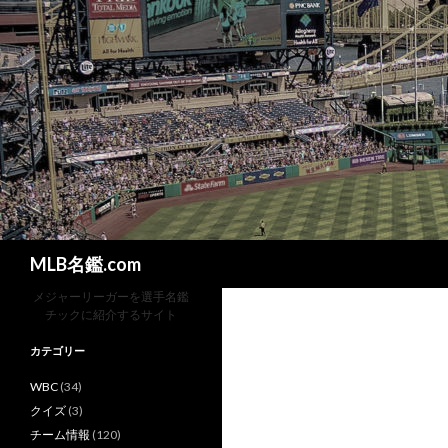
検
MLB名鑑.com
索
メジャーリーガーを選手名鑑
チックに紹介するサイト
カテゴリー
WBC
(34)
クイズ
(3)
チーム情報
(120)