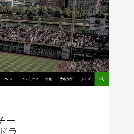
WBC
プレミア12
特集
大谷翔平
クイズ
チー
ッドラ