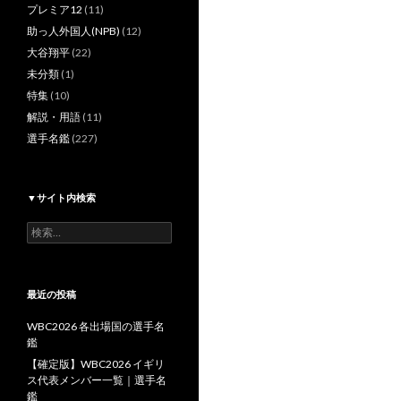
プレミア12
(11)
助っ人外国人(NPB)
(12)
大谷翔平
(22)
未分類
(1)
特集
(10)
解説・用語
(11)
選手名鑑
(227)
▼サイト内検索
検
索:
最近の投稿
WBC2026 各出場国の選手名
鑑
【確定版】WBC2026 イギリ
ス代表メンバー一覧｜選手名
鑑