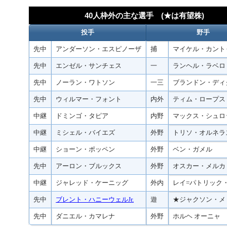
40人枠外の主な選手 (★は有望株)
投手
野手
先中
アンダーソン・エスピノーザ
捕
マイケル・カント
先中
エンゼル・サンチェス
一
ランヘル・ラベロ
先中
ノーラン・ワトソン
一三
ブランドン・ディ
先中
ウィルマー・フォント
内外
ティム・ロープス
中継
ドミンゴ・タピア
内野
マックス・シュロ
中継
ミシェル・バイエズ
外野
トリソ・オルネラ
中継
ショーン・ポッペン
外野
ベン・ガメル
先中
アーロン・ブルックス
外野
オスカー・メルカ
中継
ジャレッド・ケーニッグ
外内
レイ=パトリック
先中
ブレント・ハニーウェルJr.
遊
★ジャクソン・メ
先中
ダニエル・カマレナ
外野
ホルヘ オーニャ