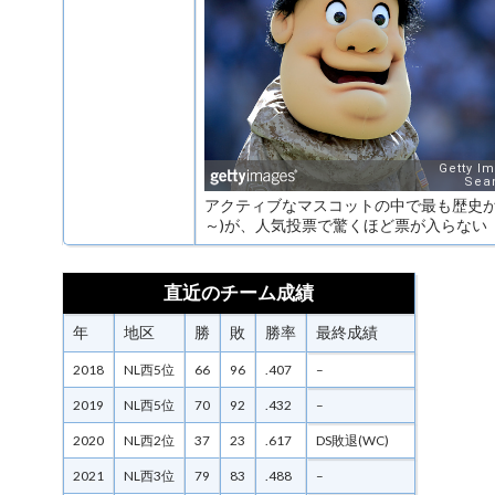
アクティブなマスコットの中で最も歴史があ
～)が、人気投票で驚くほど票が入らない
直近のチーム成績
年
地区
勝
敗
勝率
最終成績
2018
NL西5位
66
96
.407
–
2019
NL西5位
70
92
.432
–
2020
NL西2位
37
23
.617
DS敗退(WC)
2021
NL西3位
79
83
.488
–