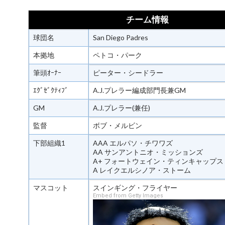
チーム情報
球団名
San Diego Padres
本拠地
ペトコ・パーク
筆頭ｵｰﾅｰ
ピーター・シードラー
ｴｸﾞｾﾞｸﾃｨﾌﾞ
A.J.プレラー編成部門長兼GM
GM
A.J.プレラー(兼任)
監督
ボブ・メルビン
下部組織1
AAA エルパソ・チワワズ
AA サンアントニオ・ミッションズ
A+ フォートウェイン・ティンキャップス
A レイクエルシノア・ストーム
マスコット
スインギング・フライヤー
Embed from Getty Images