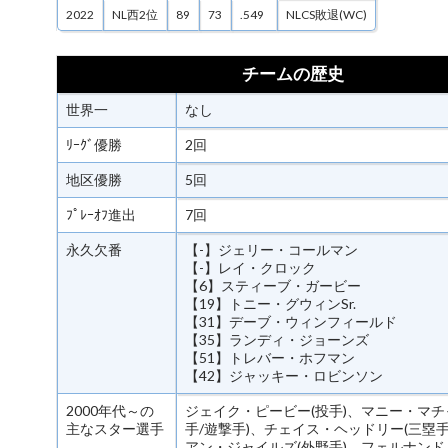
2022
NL西2位
89
73
.549
NLCS敗退(WC)
チームの歴史
世界一
なし
ﾘｰｸﾞ優勝
2回
地区優勝
5回
ﾌﾟﾚｰｵﾌ進出
7回
永久欠番
【-】ジェリー・コールマン
【-】レイ・クロック
【6】スティーブ・ガービー
【19】トニー・グウィンSr.
【31】デーブ・ウィンフィールド
【35】ランディ・ジョーンズ
【51】トレバー・ホフマン
【42】ジャッキー・ロビンソン
2000年代～の
ジェイク・ピービー(投手)、マニー・マチ
主なスター選手
手/遊撃手)、チェイス・ヘッドリー(三塁手
アン・ジャイルズ(外野手)、フェルナン