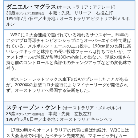
ダニエル・マグラス
(オーストラリア：アデレード)
30歳
本職：先発、リリーフ 右投左打
※プレミア12開幕時点
1994年7月7日生／出身地：オーストラリア ビクトリア州メルボ
ルン
WBCに２大会連続で選ばれている頼れるサウスポー。昨年の
アジアプロ野球チャンピオンシップにもオーバーエイジ枠で選ば
れている。メルボルン・エースの主力投手。190cm超の長身に高
いレッグキックと球持ちの長い投球フォームは打ちづらいが、フ
ァストボールの球速が常時130km/h台しか出ない。球威の無さを
持ち前のコントロールと高評価のチェンジアップなどの変化球で
補う。
ボストン・レッドソックス傘下の3Aでプレーしたことがある
が、2020年の新型コロナ流行によりマイナーリーグが開催され
ず、オーストラリアへ帰国する決断をした。
スティーブン・ケント
(オーストラリア：メルボルン)
35歳
本職：先発 左投左打
※プレミア12開幕時点
1989年5月8日生／出身地：オーストラリア キャンベラ
17歳の時からオーストラリアの代表に選ばれ続け、WBCには
３大会連続で出場したベテラン先発左腕。マネーピッチはカー