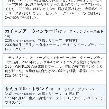
リーフ左腕。2019年からマリナーズ傘下のマイナーでプレーし
ており、2022年には1A+から3Aに飛び級昇格した。今季途中で
リリースされてしまうが、ピッツバーグ・パイレーツに拾われ
2Aの試合で登板した。
カイ＝ノア・ウィンヤード
(テキサス・レンジャース傘下
1A)
22歳
本職：リリーフ 右投右打
※プレミア12開幕時点
2002年6月22日生／出身地：オーストラリア クイーンズランド州
レッドクリフ
テキサス・レンジャーズのマイナーリーガー。クイーンズラン
ド州出身。2023年にシングルAで41.2イニングを投げて防御率
2.38・WHIP1.08の好成績をマークし、球団の有望株ランクに名
前が載った。今季は1試合だけ2Aの試合を経験、着実にメジャー
に近づいている。
サミュエル・ホランド
(オーストラリア：ブリスベン)
34歳
本職：リリーフ 右投右打
※プレミア12開幕時点
1990年1月16日生／出身地：オーストラリア クイーンズランド州
ブリスベン