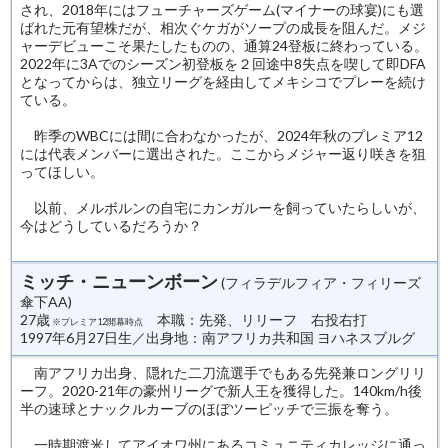
され、2018年にはフューチャーズゲーム(マイナーの球宴)にも選
ばれた元有望株だが、相次ぐケガがソープの成長を阻んだ。メジ
ャーデビューこそ果たしたものの、通算24登板に終わっている。
2022年に3Aでのシーズン初登板を２回途中8失点を喫して即DFA
となってからは、独立リーグを経由してメキシコでプレーを続け
ている。
昨季のWBCには間に合わなかったが、2024年秋のプレミア12
には代表メンバーに選出された。ここからメジャー返り咲きを狙
ってほしい。
以前、メルボルンの自宅にカンガルーを飼っていたらしいが、
今はどうしているだろうか？
ミッチ・ニューンボーン
(フィラデルフィア・フィリーズ
傘下AA)
27歳
本職：先発、リリーフ 右投右打
※プレミア12開幕時点
1997年6月27日生／出身地：南アフリカ共和国 ヨハネスブルグ
南アフリカ出身、隠れた二刀流選手でもある先発兼ロングリリ
ーフ。2020-21年の豪州リーグで新人王を獲得した。140km/h後
半の速球とナックルカーブのほぼツーピッチで三振を奪う。
一時期渡米してアイオワ州にあるコミュニティカレッジに通っ