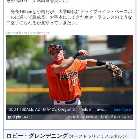
を勝ち取り、文武両道を貫いた。
身長183cmと小柄だが、大学時代にドライブライン・ベースボ
ールに通って急成長。お手本にしてきたホセ・ラミレスのような
二塁手になれるか見守っていきたい。
Embed from Getty Images
ロビー・グレンデニング
(オーストラリア：メルボルン)