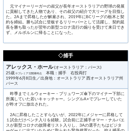
元マイナーリーガーの叔父が長年オーストラリアの野球の発展
に貢献してきた人物であり、その叔父の紹介で大リーグを目指し
た。2Aまで昇格したが解雇され、2019年にBCリーグの栃木と契
約を締結。勝ち試合に登板するリリーバーとして活躍し、契約延
長を勝ち取ったが翌年の新型コロナ流行の煽りを受けて来日でき
ず、メルボルンに帰ることになった。
◇捕手
アレックス・ホール
(オーストラリア：パース)
25歳
本職：捕手 右投両打
※プレミア12開幕時点
1999年6月8日生／出身地：オーストラリア 西オーストラリア州
パース
昨季までミルウォーキー・ブリュワーズ傘下のマイナー下部に
所属していた若いキャッチャー。シングルA+でプレーしていた
が昨オフに放出された。
2Aに昇格したことすらないが、2022年にメジャーに昇格して
１試合だけベンチ入りを経験。試合前に正捕手オマー・ナルバエ
スが新型コロナの故障者リスト入りし、3Aの選手たちはビジタ
ーゲームに出ていたために取られた緊急措置だった。控え捕手の