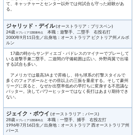
て、キャッチャーとセンター以外では何試合も守った経験があ
る。
ジャリッド・デイル
(オーストラリア：ブリスベン)
24歳
本職：遊撃手、二塁手 右投右打
※プレミア12開幕時点
2000年9月11日生／出身地：オーストラリア ビクトリア州メルボ
ルン
17歳の時からサンディエゴ・パドレスのマイナーでプレーして
いる遊撃手兼二塁手。二遊間の守備範囲は広い。外野両翼で出場
する試合も多い。
アメリカでは最高3Aまで昇格し、待ち球系の打撃スタイルで
多くのフォアボールとその倍以上の三振を量産する。そして豪州
リーグに戻ると、なぜか出塁率低めの早打ちに変身する不思議な
バッター。決してパワーヒッターではなく長打はあまり期待でき
ない。
ジェイク・ボウイ
(オーストラリア：パース)
28歳
本職：一塁手、捕手 右投左打
※プレミア12開幕時点
1996年7月16日生／出身地：オーストラリア 西オーストラリア州
パース