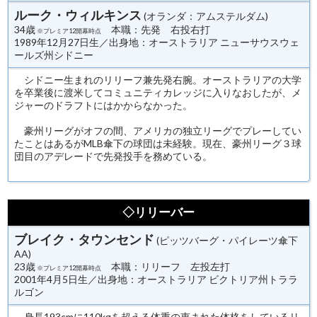
ルーク・ウィルキンス
(オランダ：アムステルダム)
34歳
本職：先発 右投右打
※プレミア12開幕時点
1989年12月27日生／出身地：オーストラリア ニューサウスウェ
ールズ州シドニー
シドニー生まれのリリーフ兼先発右腕。オーストラリアの大学
を卒業後に渡米してコミュニティカレッジに入りなおしたが、メ
ジャーのドラフトにはかからなかった。
豪州リーグがオフの間、アメリカの独立リーグでプレーしてい
たことはあるがMLB傘下の球団は未経験。現在、豪州リーグ３球
団目のアデレードで先発投手を務めている。
◇リリーバー
ブレイク・タウンセンド
(ピッツバーグ・パイレーツ傘下
AA)
23歳
本職：リリーフ 左投左打
※プレミア12開幕時点
2001年4月5日生／出身地：オーストラリア ビクトリア州トララ
ルゴン
身長193cmに110kgを超える体重の恵まれた体格をしているリ