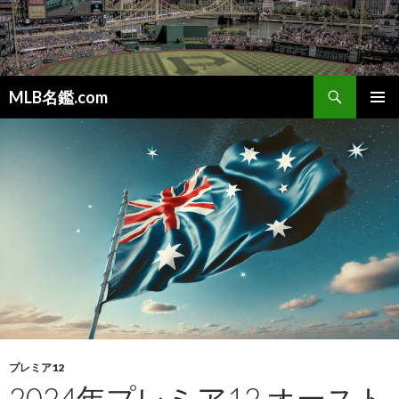
検
MLB名鑑.com
索
コ
メインメ
ン
ニュー
テ
ン
ツ
へ
ス
キ
ッ
プ
プレミア12
2024年プレミア12 オースト