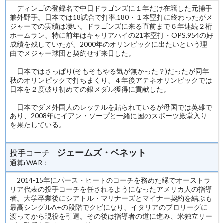
ディンゴの登録名で中日ドラゴンズに１年だけ在籍した元捕手
兼外野手。日本では18試合で打率.180・１本塁打に終わったがメ
ジャーでの実績は凄い。ドラゴンズに来る直前まで６年連続２桁
ホームラン、特に前年はキャリアハイの21本塁打・OPS.954の好
成績を残していたが、2000年のオリンピックに出たいという理
由でメジャー球団と契約せず来日した。
日本ではさっぱり(そもそもやる気が無かった？)だったが同年
秋のオリンピックで打ちまくり、４年後アテネオリンピックでは
日本を２度破り初めての銀メダル獲得に貢献した。
日本でダメ外国人のレッテルを貼られているが母国では英雄で
あり、2008年にイアン・ソープと一緒に国のスポーツ殿堂入り
を果たしている。
ジェームズ・ベネット
投手コーチ
通算rWAR：-
2014-15年にパース・ヒートのコーチを務めた縁でオーストラ
リア代表の投手コーチを任されるようになったアメリカ人の指導
者。大学卒業後にシアトル・マリナーズとマイナー契約を結ぶも
最高シングルA+の段階でクビになり、イタリアのプロリーグに
渡ってから現役を引退。その後は指導者の道に進み、米独立リー