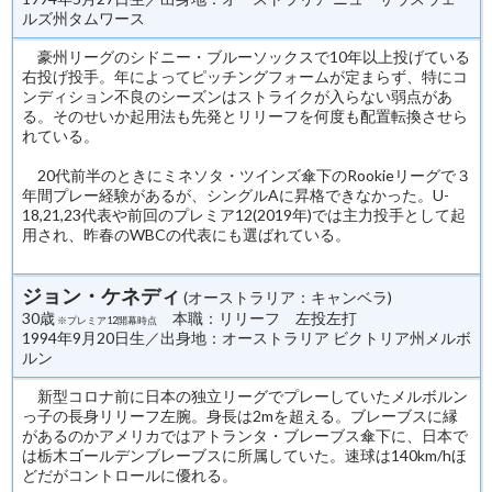
ルズ州タムワース
豪州リーグのシドニー・ブルーソックスで10年以上投げている
右投げ投手。年によってピッチングフォームが定まらず、特にコ
ンディション不良のシーズンはストライクが入らない弱点があ
る。そのせいか起用法も先発とリリーフを何度も配置転換させら
れている。
20代前半のときにミネソタ・ツインズ傘下のRookieリーグで３
年間プレー経験があるが、シングルAに昇格できなかった。U-
18,21,23代表や前回のプレミア12(2019年)では主力投手として起
用され、昨春のWBCの代表にも選ばれている。
ジョン・ケネディ
(オーストラリア：キャンベラ)
30歳
本職：リリーフ 左投左打
※プレミア12開幕時点
1994年9月20日生／出身地：オーストラリア ビクトリア州メルボ
ルン
新型コロナ前に日本の独立リーグでプレーしていたメルボルン
っ子の長身リリーフ左腕。身長は2mを超える。ブレーブスに縁
があるのかアメリカではアトランタ・ブレーブス傘下に、日本で
は栃木ゴールデンブレーブスに所属していた。速球は140km/hほ
どだがコントロールに優れる。