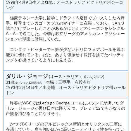
1998年4月9日生／出身地：オーストラリア ビクトリア州ジーロ
ング
強豪テネシー大学に留学しドラフト５巡目でプロ入りした内野
手。昨季までシカゴ・カブスのマイナーに在籍しており、3Aで3
試合だけプレーしたことがあるがほとんどのシーズンをシングル
A～A+で過ごした。今季は独立リーグのアメリカン・アソシエー
ションの球団に所属していた。
コンタクトヒッターで三振が少ないわりにフォアボールを選ぶ
能力に優れている。だた、あまり強振せず長打を捨てたバッティ
ングを心掛けているようにも見える。
ダリル・ジョージ
(オーストラリア：メルボルン)
31歳
本職：三塁手 右投右打
※プレミア12開幕時点
1993年3月14日生／出身地：オーストラリア ビクトリア州カール
トン
昨春のWBCではLet’s go George コールにスタンドが沸いたダ
リル・ジョージが再び日本に降り立つ。プレミア12でもかなりの
声援を浴びることになりそう。
かつてBCリーグのアルビレックス新潟とオリックスの二軍に
在籍していた。肩も強いほかに高いユーティリティ性を持ってい