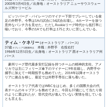
2003年3月4日生／出身地：オーストラリア ニューサウスウェー
ルズ州ケリービル
ピッツバーグ・パイレーツのマイナー下部でプレーしている俊
足の外野手。今季は1Aの試合に56試合出場し、6ホーマーを放つ
意外なパンチ力を見せた。ただしRookieリーグ時代から低打率に
喘いでおり、今季の1Aでも打率は.175と大いに苦しんでいる。
ティム・ケネリー
(オーストラリア：パース)
37歳
本職：外野手 右投右打
※プレミア12開幕時点
1986年12月5日生／出身地：オーストラリア 西オーストラリア州
パース
豪州リーグ歴代最多安打記録を持つチームの精神的支柱。アメ
リカでは主にフィリーズ傘下のマイナーに9年在籍し、内野手や
捕手に加えて一時期投手も務めていた。2014年以降オーストラ
リアに拠点を移し、最近では外野手専任に落ち着いた。
オーストラリア代表ではWBCをはじめ、多くの国際大会の代
表チームのキャプテンを務めてきた。今回も37歳にして当たり前
のように選ばれたが、世代交代が進んでいない実情を現している
とも言える。