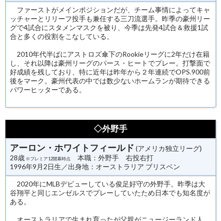
ファーストがメインポジションだが、チーム事情によってキャ
ッチャーとリリーフ投手も兼任する三刀流選手。昨季の豪州リー
グで4試合にスタメンマスクを被り、今季は先発4試合＆救援1試
合と多くの役割をこなしている。
2010年代半ばにアストロズ傘下のRookieリーグに2年だけ在籍
し、それ以降は豪州リーグのパース・ヒートでプレー。打撃面で
好成績を残しており、特に近年は昨年から２年連続でOPS.900前
後をマーク。豪州代表の中では数少ないホームランが期待できる
パワーヒッターである。
◇外野手
アーロン・ホワイトフィールド
(アメリカ独立リーグ)
28歳
本職：外野手 右投右打
※プレミア12開幕時点
1996年9月2日生／出身地：オーストラリア ブリスベン
2020年にMLBデビューしている俊足好守の外野手。昨季は大
谷翔平と同じエンゼルスでプレーしていたため日本でも知名度が
ある。
オーストラリアで生まれ育ったが父親がニュージーランド人、