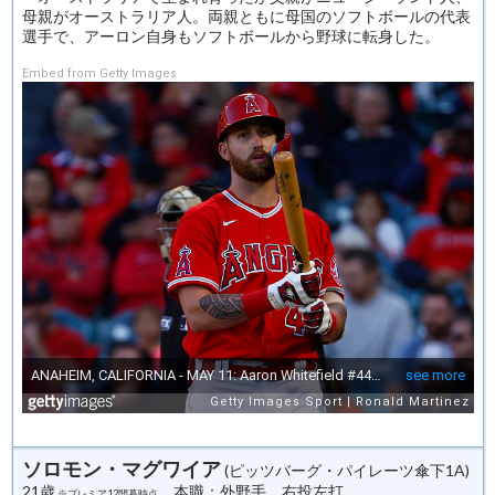
母親がオーストラリア人。両親ともに母国のソフトボールの代表
選手で、アーロン自身もソフトボールから野球に転身した。
Embed from Getty Images
ソロモン・マグワイア
(ピッツバーグ・パイレーツ傘下1A)
21歳
本職：外野手 右投左打
※プレミア12開幕時点