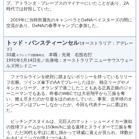
ブ。アトランタ・ブレーブスのマイナーにいたことがあり、2A
時代では好投していた。
2019年に当時所属先のキャンベラとDeNAベイスターズの間に
交流があり、DeNAの春季キャンプに参加した。
トッド・バンスティーンセル
(オーストラリア：アデレー
ド)
33歳
本職：先発 右投右打
※プレミア12開幕時点
1991年1月14日生／出身地：オーストラリア ニューサウスウェー
ルズ州シドニー
ファウルラインを絶対に踏まないポリシーを持っているリリー
フ右腕。ツインズ傘下のAAでプレーしたほか、独立リーグやメ
キシカンリーグ、オランダで過ごしたこともある正真正銘のジャ
ーニーマンでもある。昨春のWBCでは大谷翔平から三振を奪
い、燃え尽きたのか引退をほのめかしていた。事実、北半球のオ
ンシーズンはプレーしなかったが、今回も代表チームに選ばれ
た。
ピッチングスタイルは、元巨人のマット・シューメイカー激似
の投球フォームから150km/hに迫る速球とスライダーで三振を奪
う。ただ30代も半ばに差し掛かって球威に衰えが見られ、球数が
かさむイニングが増えつつある。