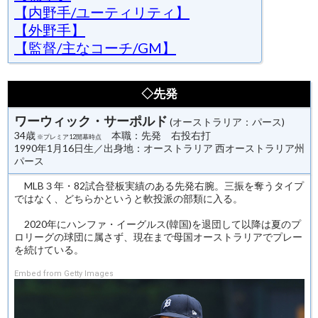
【内野手/ユーティリティ】
【外野手】
【監督/主なコーチ/GM】
◇先発
ワーウィック・サーポルド
(オーストラリア：パース)
34歳
本職：先発 右投右打
※プレミア12開幕時点
1990年1月16日生／出身地：オーストラリア 西オーストラリア州
パース
MLB３年・82試合登板実績のある先発右腕。三振を奪うタイプ
ではなく、どちらかというと軟投派の部類に入る。
2020年にハンファ・イーグルス(韓国)を退団して以降は夏のプ
ロリーグの球団に属さず、現在まで母国オーストラリアでプレー
を続けている。
Embed from Getty Images