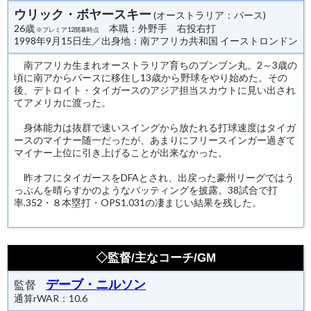
ウリック・ボヤースキー
(オーストラリア：パース)
26歳
本職：外野手 右投右打
※プレミア12開幕時点
1998年9月15日生／出身地：南アフリカ共和国 イーストロンドン
南アフリカ生まれオーストラリア育ちのブンブン丸。2～3歳の
頃に南アからパースに移住し13歳から野球をやり始めた。その
後、デトロイト・タイガースのアジア担当スカウトに見い出され
てアメリカに渡った。
身体能力は抜群で速いスイングから放たれる打球速度はタイガ
ースのマイナー随一だったが、あまりにフリースインガー過ぎて
マイナー上位に引き上げることが出来なかった。
昨オフにタイガースをDFAとされ、出戻った豪州リーグではう
っぷんを晴らすかのようなバッティングを披露。38試合で打
率.352・８本塁打・OPS1.031の凄まじい結果を残した。
◇監督/主なコーチ/GM
デーブ・ニルソン
監督
通算rWAR：10.6