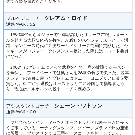
グで監督を務めたことがある。
グレアム・ロイド
ブルペンコーチ
通算rWAR：5.2
1990年代からメジャーで10年活躍したリリーフ左腕。2メート
ルを超える大柄な体格を持ち、左殺しのスペシャリストとして活
躍。ヤンキース時代に２度ワールドシリーズ制覇に貢献した。ヤ
ンキースがロジャー・クレメンスを獲得した際にはトレード要員
になった。
2000年はグレアムにとって悲劇の年で、肩の故障でシーズン
を全休し、プライベートでは奥さんを26歳の若さで失った。翌年
メジャーの舞台に戻ったグレアムはトニー・コニグリアロ賞を受
賞した。03年に引退後はオーストラリアに帰国して指導者とな
り、現在はメルボルンの投手コーチを務める。
シェーン・ワトソン
アシスタントコーチ
通算rWAR：0.0
ブリスベン・バンディッツとオーストラリア代表チームに長ら
く従事しているコーチングスタッフ。クイーンズランド州の連盟
に所属し、ブリスベンでは三塁ベースコーチを担当している。