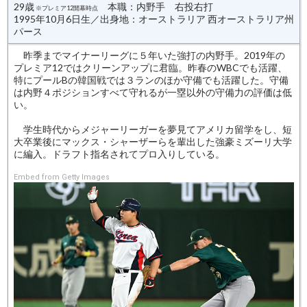
29歳
本職：内野手 右投右打
※プレミア12開幕時点
1995年10月6日生／出身地：オーストラリア 西オーストラリア州
パース
昨季までマイナーリーグに５年いた強打の内野手。2019年の
プレミア12ではクリーンアップに君臨。昨春のWBCでも活躍、
特にプールBの韓国戦では３ランのほか守備でも活躍した。守備
は内野４ポジションすべて守れるが一塁以外の守備力の評価は低
い。
学生時代からメジャーリーガーを夢見てアメリカ留学をし、短
大卒業後にマックス・シャーザーらを輩出した強豪ミズーリ大学
に編入。ドラフト指名されてプロ入りしている。
Embed from Getty Images