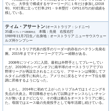
ていた。大学生で構成するサマーリーグに１年だけ参加し(2018
年)、93打席に立って打率.291・９本塁打・OPS1.071の好成績を
残している。
ティム・アサートン
(オーストラリア：シドニー)
35歳
本職：先発 右投右打
※プレミア12開幕時点
1989年11月7日生／出身地：オーストラリア ニューサウスウェー
ルズ州ケンプシー
オーストラリア代表の投手のリーダー的存在のベテラン先発右
腕。2015年までマイナーリーグでプレー経験がある。
2008年にツインズに入団。最初は外野手としてプレーしてい
たが、2010年のシーズンオフに南半球のオーストラリアでプロ
野球リーグが再設立されることになり、アサートンは帰国してフ
ルタイムの投手に転向した。アメリカに戻るとマイナー下位を順
調に昇格するようになった。
しかし、2014年に初めて上がったトリプルAでは１イニング６
失点の大炎上。即日降格させられて以降はチャンスらしいチャン
スが無いままクビになり、その後は拠点をオーストラリアに移し
た。母国ではエース級の先発投手として毎年活躍し続けている。