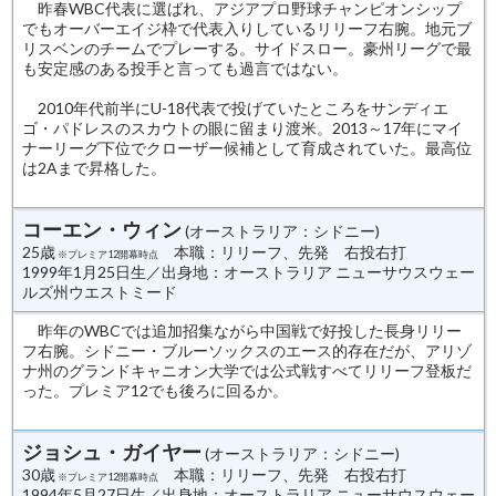
昨春WBC代表に選ばれ、アジアプロ野球チャンピオンシップ
でもオーバーエイジ枠で代表入りしているリリーフ右腕。地元ブ
リスベンのチームでプレーする。サイドスロー。豪州リーグで最
も安定感のある投手と言っても過言ではない。
2010年代前半にU-18代表で投げていたところをサンディエ
ゴ・パドレスのスカウトの眼に留まり渡米。2013～17年にマイ
ナーリーグ下位でクローザー候補として育成されていた。最高位
は2Aまで昇格した。
コーエン・ウィン
(オーストラリア：シドニー)
25歳
本職：リリーフ、先発 右投右打
※プレミア12開幕時点
1999年1月25日生／出身地：オーストラリア ニューサウスウェー
ルズ州ウエストミード
昨年のWBCでは追加招集ながら中国戦で好投した長身リリー
フ右腕。シドニー・ブルーソックスのエース的存在だが、アリゾ
ナ州のグランドキャニオン大学では公式戦すべてリリーフ登板だ
った。プレミア12でも後ろに回るか。
ジョシュ・ガイヤー
(オーストラリア：シドニー)
30歳
本職：リリーフ、先発 右投右打
※プレミア12開幕時点
1994年5月27日生／出身地：オーストラリア ニューサウスウェー