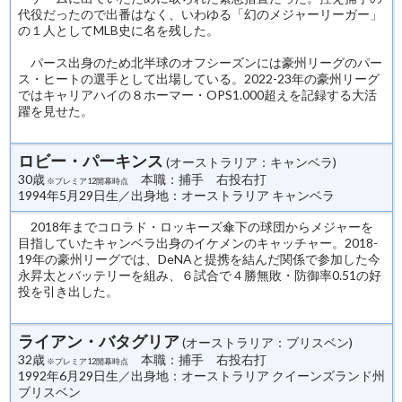
代役だったので出番はなく、いわゆる「幻のメジャーリーガー」
の１人としてMLB史に名を残した。
パース出身のため北半球のオフシーズンには豪州リーグのパー
ス・ヒートの選手として出場している。2022-23年の豪州リーグ
ではキャリアハイの８ホーマー・OPS1.000超えを記録する大活
躍を見せた。
ロビー・パーキンス
(オーストラリア：キャンベラ)
30歳
本職：捕手 右投右打
※プレミア12開幕時点
1994年5月29日生／出身地：オーストラリア キャンベラ
2018年までコロラド・ロッキーズ傘下の球団からメジャーを
目指していたキャンベラ出身のイケメンのキャッチャー。2018-
19年の豪州リーグでは、DeNAと提携を結んだ関係で参加した今
永昇太とバッテリーを組み、６試合で４勝無敗・防御率0.51の好
投を引き出した。
ライアン・バタグリア
(オーストラリア：ブリスベン)
32歳
本職：捕手 右投右打
※プレミア12開幕時点
1992年6月29日生／出身地：オーストラリア クイーンズランド州
ブリスベン