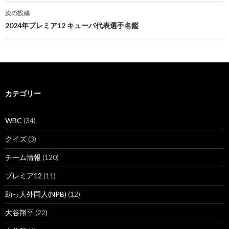
ナ
次の投稿
ビ
2024年プレミア12 キューバ代表選手名鑑
ゲ
ー
シ
カテゴリー
ョ
ン
WBC
(34)
クイズ
(3)
チーム情報
(120)
プレミア12
(11)
助っ人外国人(NPB)
(12)
大谷翔平
(22)