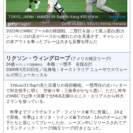
2023年のWBCプールBの韓国戦、二塁打を放って喜ぶ姜白虎(カ
ン・ベッコ)の足がベースから離れたのを見逃さず、チャレンジ
の末アウトを奪ったプレーは大きな反響を呼んだ
リクソン・ウィングローブ
(アメリカ独立リーグ)
24歳
本職：一塁手 右投左打
※プレミア12開幕時点
2000年5月23日生／出身地：オーストラリア ニューサウスウェー
ルズ州ニューカッスル
196cm/117kgの見た目通りの長距離砲。一塁専任の左バッター
で対左投手に弱く、空振り率・三振率がかなり悪い。ただし昨年
のWBCでは準々決勝で元MLB左腕ロエニス・エリアスから特大
２ランを放っている。
昨季までフィラデルフィア・フィリーズ傘下に所属し、2Aま
で昇格。今季はミネソタ・ツインズ傘下の1A・1A+のチームに年
下たちと混じってプレーしたが、シーズン中にリリースされてア
トランティック・リーグ(独立リーグ)行きとなった。