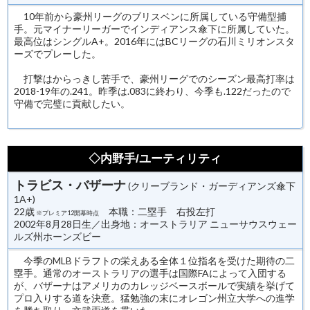
10年前から豪州リーグのブリスベンに所属している守備型捕
手。元マイナーリーガーでインディアンス傘下に所属していた。
最高位はシングルA+。2016年にはBCリーグの石川ミリオンスタ
ーズでプレーした。
打撃はからっきし苦手で、豪州リーグでのシーズン最高打率は
2018-19年の.241。昨季は.083に終わり、今季も.122だったので
守備で完璧に貢献したい。
◇内野手/ユーティリティ
トラビス・バザーナ
(クリーブランド・ガーディアンズ傘下
1A+)
22歳
本職：二塁手 右投左打
※プレミア12開幕時点
2002年8月28日生／出身地：オーストラリア ニューサウスウェー
ルズ州ホーンズビー
今季のMLBドラフトの栄えある全体１位指名を受けた期待の二
塁手。通常のオーストラリアの選手は国際FAによって入団する
が、バザーナはアメリカのカレッジベースボールで実績を挙げて
プロ入りする道を決意。猛勉強の末にオレゴン州立大学への進学