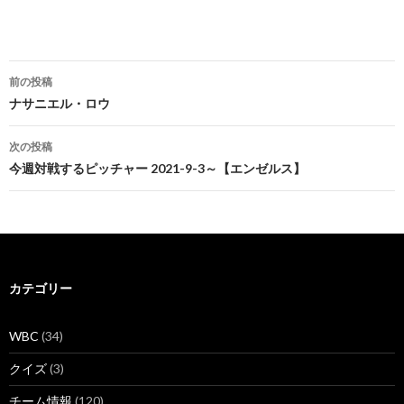
投
前の投稿
稿
ナサニエル・ロウ
ナ
次の投稿
ビ
今週対戦するピッチャー 2021-9-3～【エンゼルス】
ゲ
ー
シ
カテゴリー
ョ
ン
WBC
(34)
クイズ
(3)
チーム情報
(120)