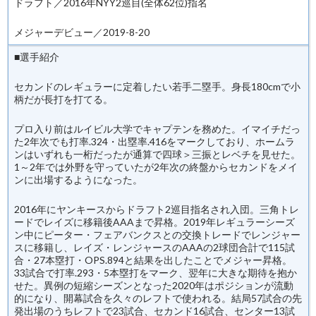
ドラフト／2016年NYY2巡目(全体62位)指名
メジャーデビュー／2019-8-20
■選手紹介
セカンドのレギュラーに定着したい若手二塁手。身長180cmで小
柄だが長打を打てる。
プロ入り前はルイビル大学でキャプテンを務めた。イマイチだっ
た2年次でも打率.324・出塁率.416をマークしており、ホームラ
ンはいずれも一桁だったが通算で四球＞三振とレベチを見せた。
1～2年では外野を守っていたが2年次の終盤からセカンドをメイ
ンに出場するようになった。
2016年にヤンキースからドラフト2巡目指名され入団。三角トレ
ードでレイズに移籍後AAAまで昇格。2019年レギュラーシーズ
ン中にピーター・フェアバンクスとの交換トレードでレンジャー
スに移籍し、レイズ・レンジャースのAAAの2球団合計で115試
合・27本塁打・OPS.894と結果を出したことでメジャー昇格。
33試合で打率.293・5本塁打をマーク、翌年に大きな期待を抱か
せた。異例の短縮シーズンとなった2020年はポジションが流動
的になり、開幕試合を久々のレフトで使われる。結局57試合の先
発出場のうちレフトで23試合、セカンド16試合、センター13試