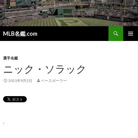
検
MLB名鑑.com
索
コ
メインメ
ン
ニュー
テ
ン
選手名鑑
ツ
ニック・ソラック
へ
ス
2021年9月2日
ベースボーラー
キ
ッ
プ
.