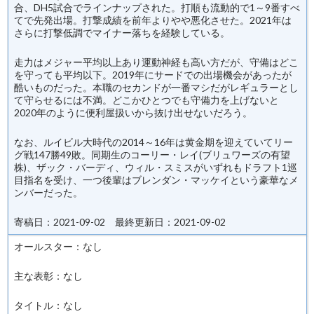
合、DH5試合でラインナップされた。打順も流動的で1～9番すべ
てで先発出場。打撃成績を前年よりやや悪化させた。2021年は
さらに打撃低調でマイナー落ちを経験している。
走力はメジャー平均以上あり運動神経も高い方だが、守備はどこ
を守っても平均以下。2019年にサードでの出場機会があったが
酷いものだった。本職のセカンドが一番マシだがレギュラーとし
て守らせるには不満。どこかひとつでも守備力を上げないと
2020年のように便利屋扱いから抜け出せないだろう。
なお、ルイビル大時代の2014～16年は黄金期を迎えていてリー
グ戦147勝49敗。同期生のコーリー・レイ(ブリュワーズの有望
株)、ザック・バーディ、ウィル・スミスがいずれもドラフト1巡
目指名を受け、一つ後輩はブレンダン・マッケイという豪華なメ
ンバーだった。
寄稿日：2021-09-02 最終更新日：2021-09-02
オールスター：なし
主な表彰：なし
タイトル：なし