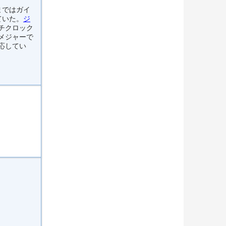
まではガイ
ていた。
ジ
チクロック
メジャーで
応してい