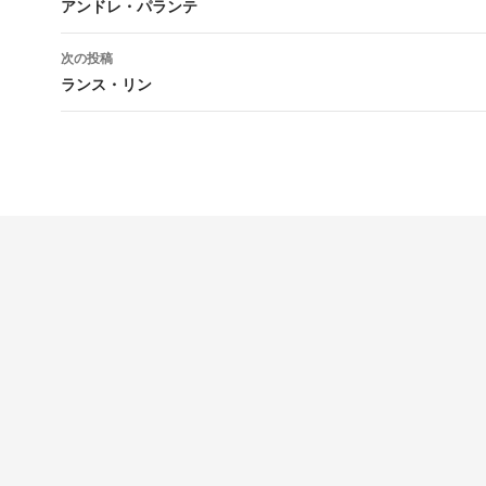
稿
アンドレ・パランテ
ナ
次の投稿
ビ
ランス・リン
ゲ
ー
シ
ョ
ン