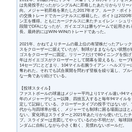
は先発投手だったがシングルAに昇格したあたりからリリー
向。メジャー初昇格を果たした2017年オフ、ルーク・ボイ
の交換トレードでカージナルスに移籍した。ボイトは2020
ン王を獲得。ともにカージナルスに来たチェイレン・シュリ
段階でDFAになったが、ガイエゴスは勝ちゲームで起用され
長。最終的にはWIN-WINのトレードであった。
2021年、かねてよりチームの最上位の有望株だったアレッ
スをクローザーに据えていたが、制球がままならない状態が
ゴスをクローザーに固定。リリーフだけで80イニングを投げ
年はガイエゴスがクローザーとして開幕を迎えるも、セーブ機
14セーブにとどまり、104マイル右腕ライアン・ヘルズリー
奪われた。それでも試合展開を問わず登板を繰り返し、ブル
な一角であり続けている。
【投球スタイル】
ファストボールの球速はメジャー平均より1マイル速い94マイ
年のメジャーデビュー以降、四捨五入すると毎年94マイルを
定して記録している。クローザータイプの投手ではないが、
代から与四球率が低く、メジャーでも制球に困る場面はほと
ない。変化球はスライダーと2021年あたりから使いだした
プ。スライダーは意図してやっているのか不明だが、毎球回
ンダムに自転しながら小さく動く、見慣れないボールだ。