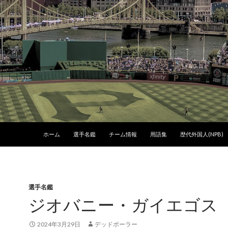
コンテンツへスキップ
ホーム
選手名鑑
チーム情報
用語集
歴代外国人(NPB)
選手名鑑
ジオバニー・ガイエゴス
2024年3月29日
デッドボーラー