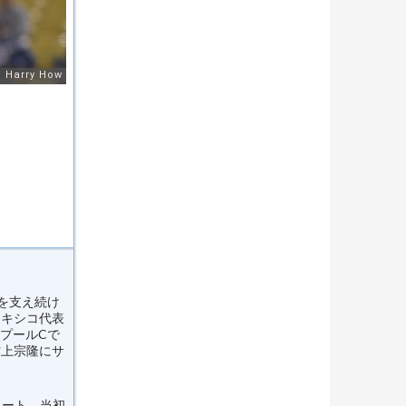
を支え続け
メキシコ代表
めプールCで
村上宗隆にサ
タート。当初