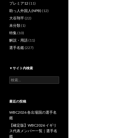
プレミア12
(11)
助っ人外国人(NPB)
(12)
大谷翔平
(22)
未分類
(1)
特集
(10)
解説・用語
(11)
選手名鑑
(227)
▼サイト内検索
検
索:
最近の投稿
WBC2026 各出場国の選手名
鑑
【確定版】WBC2026 イギリ
ス代表メンバー一覧｜選手名
鑑