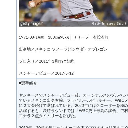
1991-08-14生｜188cm98kg｜リリーフ 右投右打
出身地／メキシコ ソノーラ州シウダ・オブレゴン
プロ入り／2011年1月NYY契約
メジャーデビュー／2017-5-12
■選手紹介
ヤンキースでメジャーデビュー後、カージナルスのブルペン
ているメキシコ出身右腕。フライボールピッチャー。WBC
に２大会続けて選ばれている。2023年にはクローザーを務
活躍するも、決勝ラウンドでは「WBC史上最高の試合」で
ヨナラ２点タイムリーを浴びた。
2012年、20歳の年にヤンキース傘下でプロのキャリアをス