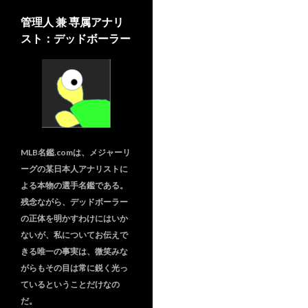
管理人 兼 専属アナリ
スト：デッドボーラー
MLB名鑑.comは、メジャーリ
ーグの某日本人アナリストに
よる本物の選手名鑑である。
残念ながら、デッドボーラー
の正体を明かすわけにはいか
ないが、私についてお伝えで
きる唯一の事実は、微笑みな
がらもその目は常に鋭く光っ
ているということだけなの
だ。