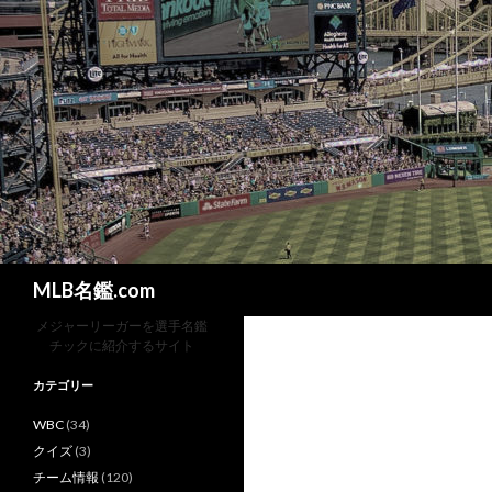
検
MLB名鑑.com
索
メジャーリーガーを選手名鑑
チックに紹介するサイト
カテゴリー
WBC
(34)
クイズ
(3)
チーム情報
(120)