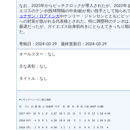
なお、2023年からピッチクロックが導入されたが、2022年
エゴスのテンポ(投球間隔の中央値)が長い投手として知られ
ョナサン・ロアイシガ
やケンリー・ジャンセンとともにピッ
への対策が急がれる代表格とされた。特に満塁時のテンポは
最遅だったが、ガイエゴス自身前向きにとらえてきっちり順
た。
寄稿日：2024-03-29 最終更新日：2024-03-29
オールスター：なし
主な表彰：なし
タイトル：なし
▼レギュラーシーズン個人成績
年 ﾁｰﾑ 試 勝 敗 セ 防御率 ｲﾆﾝｸﾞ 安 責 本 四 死 三振 WHIP K/BB
2017 NYY 16 0 1 0 4.87 20.1 21 11 3 5 0 22 1.28 4.40
2018 NYY 4 0 0 1 4.50 10.0 10 5 2 3 0 10 1.30 3.33
2018 STL 2 0 0 0 0.00 1.1 1 0 0 0 0 2 0.75 ∞