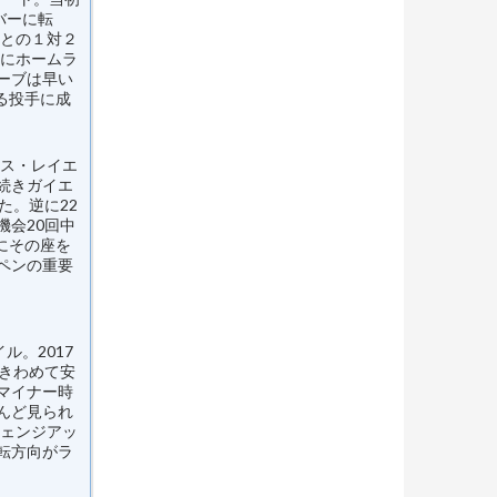
バーに転
トとの１対２
年にホームラ
ーブは早い
る投手に成
クス・レイエ
続きガイエ
た。逆に22
会20回中
にその座を
ペンの重要
ル。2017
きわめて安
マイナー時
んど見られ
チェンジアッ
転方向がラ