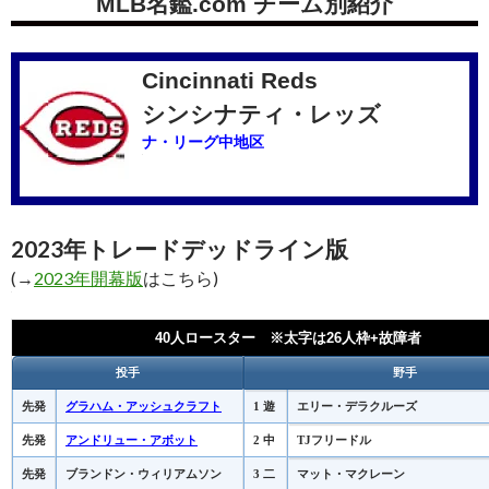
MLB名鑑.com チーム別紹介
Cincinnati Reds
シンシナティ・レッズ
ナ・リーグ中地区
2023年トレードデッドライン版
(→
2023年開幕版
はこちら)
40人ロースター ※太字は26人枠+故障者
投手
野手
先発
グラハム・アッシュクラフト
1 遊
エリー・デラクルーズ
先発
アンドリュー・アボット
2 中
TJフリードル
先発
ブランドン・ウィリアムソン
3 二
マット・マクレーン