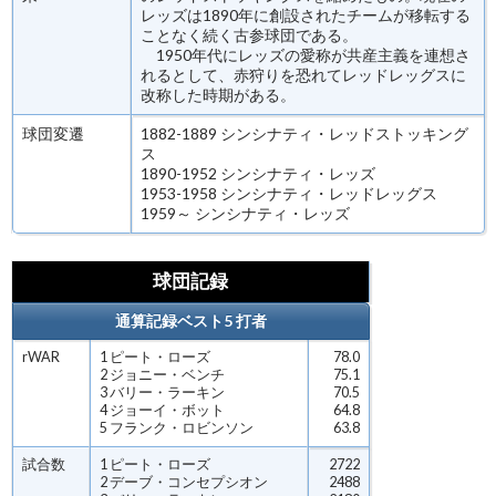
レッズは1890年に創設されたチームが移転する
ことなく続く古参球団である。
1950年代にレッズの愛称が共産主義を連想さ
れるとして、赤狩りを恐れてレッドレッグスに
改称した時期がある。
球団変遷
1882-1889 シンシナティ・レッドストッキング
ス
1890-1952 シンシナティ・レッズ
1953-1958 シンシナティ・レッドレッグス
1959～ シンシナティ・レッズ
球団記録
通算記録ベスト5 打者
rWAR
1 ピート・ローズ
78.0
2 ジョニー・ベンチ
75.1
3 バリー・ラーキン
70.5
4 ジョーイ・ボット
64.8
5 フランク・ロビンソン
63.8
試合数
1 ピート・ローズ
2722
2 デーブ・コンセプシオン
2488