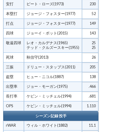
安打
ピート・ローズ(1973)
230
本塁打
ジョージ・フォスター(1977)
52
打点
ジョージ・フォスター(1977)
149
四球
ジョーイ・ボット(2015)
143
敬遠四球
レオ・カルデナス(1965)
25
テッド・クルズースキー(1955)
25
死球
秋信守(2013)
26
三振
ドリュー・スタッブス(2011)
205
盗塁
ヒュー・ニコル(1887)
138
出塁率
ジョー・モーガン(1975)
.466
長打率
ケビン・ミッチェル(1994)
.681
OPS
ケビン・ミッチェル(1994)
1.110
シーズン記録 投手
rWAR
ウィル・ホワイト(1882)
11.1