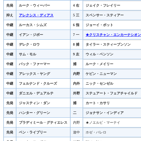
先発
ルーク・ウィーバー
4 右
ジェイク・フレイリー
抑え
アレクシス・ディアス
5 三
スペンサー・スティアー
中継
ルーカス・シムズ
6 指
ジョーイ・ボット
中継
イアン・ジボー
7 一
★クリスチャン・エンカーナシオン
中継
デレク・ロウ
8 捕
タイラー・スティーブンソン
中継
サム・モル
9 左
ウィル・ベンソン
中継
バック・ファーマー
捕
ルーク・メイリー
中継
アレックス・ヤング
内野
ケビン・ニューマン
中継
フェルナンド・クルーズ
内外
ニック・センゼル
中継
ダニエル・デュアルテ
外野
ステュアート・フェアチャイルド
先発
ジャスティン・ダン
捕
カート・カサリ
先発
ハンター・グリーン
二
ジョナサン・インディア
先発
ブラディミール・グティエレス
内野
★ノエルビ・マーテイ
先発
ベン・ライブリー
遊中
ホゼ・バレロ