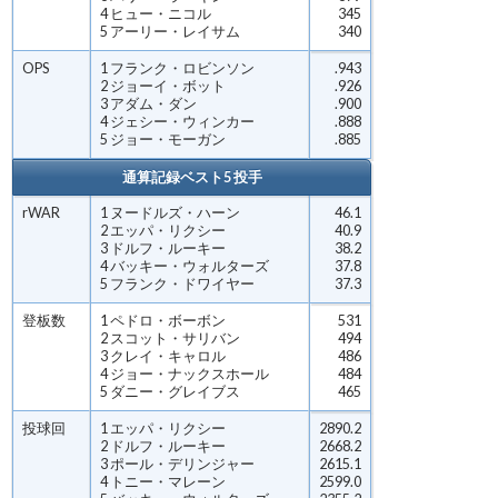
4 ヒュー・ニコル
345
5 アーリー・レイサム
340
OPS
1 フランク・ロビンソン
.943
2 ジョーイ・ボット
.926
3 アダム・ダン
.900
4 ジェシー・ウィンカー
.888
5 ジョー・モーガン
.885
通算記録ベスト5 投手
rWAR
1 ヌードルズ・ハーン
46.1
2 エッパ・リクシー
40.9
3 ドルフ・ルーキー
38.2
4 バッキー・ウォルターズ
37.8
5 フランク・ドワイヤー
37.3
登板数
1 ペドロ・ボーボン
531
2 スコット・サリバン
494
3 クレイ・キャロル
486
4 ジョー・ナックスホール
484
5 ダニー・グレイブス
465
投球回
1 エッパ・リクシー
2890.2
2 ドルフ・ルーキー
2668.2
3 ポール・デリンジャー
2615.1
4 トニー・マレーン
2599.0