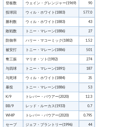
登板数
ウェイン・グレンジャー(1969)
90
投球回
ウィル・ホワイト(1883)
577.0
勝利数
ウィル・ホワイト(1883)
43
敗戦数
トニー・マレーン(1886)
27
防御率
ハリー・マコーミック(1882)
1.52
被安打
トニー・マレーン(1886)
501
奪三振
マリオ・ソト(1982)
274
与四球
トニー・マレーン(1891)
187
与死球
ウィル・ホワイト(1884)
35
暴投
トニー・マレーン(1886)
53
K/9
トレバー・バウアー(2020)
12.3
BB/9
レッド・ルーカス(1933)
0.7
WHIP
トレバー・バウアー(2020)
0.795
セーブ
ジェフ・ブラントリー(1996)
44