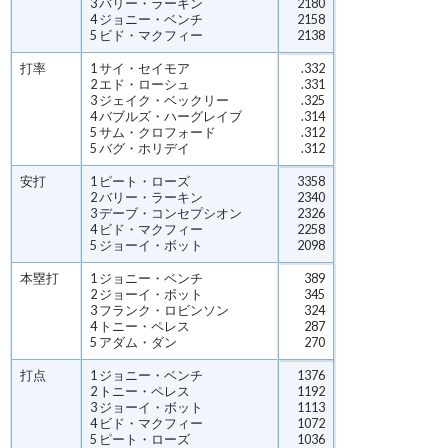
3 バリー・ラーキン
2180
4 ジョニー・ベンチ
2158
5 ビド・マクフィー
2138
打率
1 サイ・セイモア
.332
2 エド・ローシュ
.331
3 ジェイク・ベックリー
.325
4 バブルズ・ハーグレイブ
.314
5 サム・クロフォード
.312
5 バグ・ホリデイ
.312
安打
1 ピート・ローズ
3358
2 バリー・ラーキン
2340
3 デーブ・コンセプシオン
2326
4 ビド・マクフィー
2258
5 ジョーイ・ボット
2098
本塁打
1 ジョニー・ベンチ
389
2 ジョーイ・ボット
345
3 フランク・ロビンソン
324
4 トニー・ペレス
287
5 アダム・ダン
270
打点
1 ジョニー・ベンチ
1376
2 トニー・ペレス
1192
3 ジョーイ・ボット
1113
4 ビド・マクフィー
1072
5 ピート・ローズ
1036