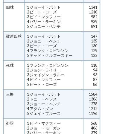
四球
1 ジョーイ・ボット
1341
2 ピート・ローズ
1210
3 ビド・マクフィー
982
4 バリー・ラーキン
939
5 ジョニー・ベンチ
891
敬遠四球
1 ジョーイ・ボット
147
2 ジョニー・ベンチ
135
3 ピート・ローズ
130
4 フランク・ロビンソン
129
5 テッド・クルズースキー
122
死球
1 フランク・ロビンソン
118
2 ジョン・ライリー
94
3 ジェイソン・ラルー
93
4 ビド・マクフィー
87
5 ピート・ローズ
86
三振
1 ジョーイ・ボット
1584
2 トニー・ペレス
1306
3 ジョニー・ベンチ
1278
4 アダム・ダン
1212
5 ジェイ・ブルース
1196
盗塁
1 ビド・マクフィー
568
2 ジョー・モーガン
406
3 バリー・ラーキン
379