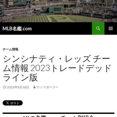
検
MLB名鑑.com
索
コ
メインメ
ン
ニュー
テ
ン
チーム情報
ツ
シンシナティ・レッズ チー
へ
ム情報 2023トレードデッド
ス
キ
ライン版
ッ
プ
2023年8月18日
デッドボーラー