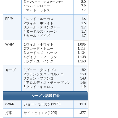
3
8.0
アンソニー・デスクラファニ
4 ジム・マロニー
7.9
5 マット・ラトス
7.7
BB/9
1 レッド・ルーカス
1.6
2 ウィル・ホワイト
1.6
3 ポール・デリンジャー
1.7
4 ヌードルズ・ハーン
1.7
5 カール・メイズ
1.7
WHIP
1 ウィル・ホワイト
1.096
2 フレッド・トニー
1.115
3 ヌードルズ・ハーン
1.134
4 ゲイリー・ノーラン
1.138
5 ボブ・ユーイング
1.160
セーブ
1 ダニー・グレイブス
182
2 フランシスコ・コルデロ
150
3 ジョン・フランコ
148
4 アロルディス・チャップマン
146
5 クレイ・キャロル
119
シーズン記録 打者
rWAR
ジョー・モーガン(1975)
11.0
打率
サイ・セイモア(1905)
.377