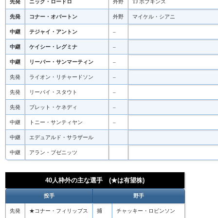
先発
ニック・ロードロ
外野
TJ ホプキンス
先発
コナー・オバートン
外野
マイケル・シアニ
中継
テジャイ・アントン
–
中継
ケイシー・レグミナ
–
中継
リーバー・サンマーティン
–
先発
ライオン・リチャードソン
–
先発
リーバイ・スタウト
–
先発
ブレット・ケネディ
–
中継
トニー・サンティヤン
–
中継
エデュアルド・サラザール
中継
アラン・ブゼニッツ
40人枠外の主な選手 (★は有望株)
投手
野手
先発
★コナー・フィリップス
捕
チャッキー・ロビンソン