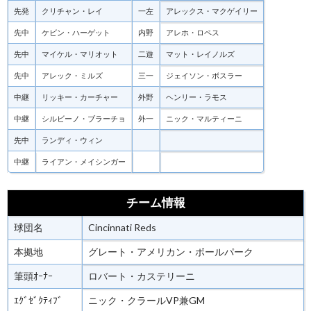
先発
クリチャン・レイ
一左
アレックス・マクゲイリー
先中
ケビン・ハーゲット
内野
アレホ・ロペス
先中
マイケル・マリオット
二遊
マット・レイノルズ
先中
アレック・ミルズ
三一
ジェイソン・ボスラー
中継
リッキー・カーチャー
外野
ヘンリー・ラモス
中継
シルビーノ・ブラーチョ
外一
ニック・マルティーニ
先中
ランディ・ウィン
中継
ライアン・メイシンガー
チーム情報
球団名
Cincinnati Reds
本拠地
グレート・アメリカン・ボールパーク
筆頭ｵｰﾅｰ
ロバート・カステリーニ
ｴｸﾞｾﾞｸﾃｨﾌﾞ
ニック・クラールVP兼GM