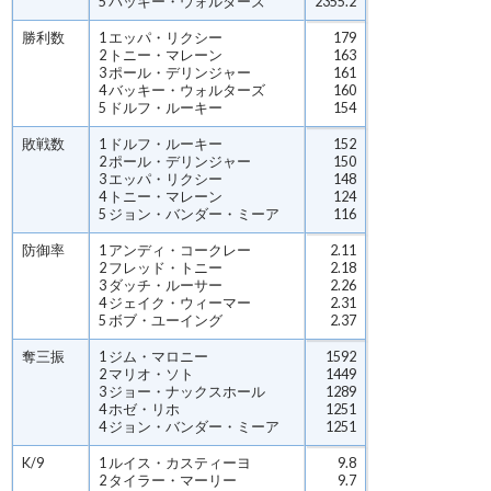
5 バッキー・ウォルターズ
2355.2
勝利数
1 エッパ・リクシー
179
2 トニー・マレーン
163
3 ポール・デリンジャー
161
4 バッキー・ウォルターズ
160
5 ドルフ・ルーキー
154
敗戦数
1 ドルフ・ルーキー
152
2 ポール・デリンジャー
150
3 エッパ・リクシー
148
4 トニー・マレーン
124
5 ジョン・バンダー・ミーア
116
防御率
1 アンディ・コークレー
2.11
2 フレッド・トニー
2.18
3 ダッチ・ルーサー
2.26
4 ジェイク・ウィーマー
2.31
5 ボブ・ユーイング
2.37
奪三振
1 ジム・マロニー
1592
2 マリオ・ソト
1449
3 ジョー・ナックスホール
1289
4 ホゼ・リホ
1251
4 ジョン・バンダー・ミーア
1251
K/9
1 ルイス・カスティーヨ
9.8
2 タイラー・マーリー
9.7