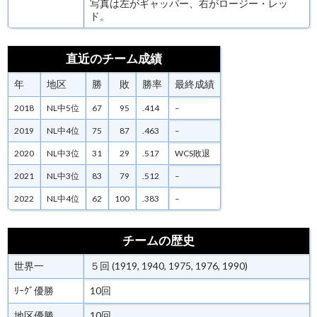
写真は左がギャッパー、右がロージー・レッ
ド。
直近のチーム成績
年
地区
勝
敗
勝率
最終成績
2018
NL中5位
67
95
.414
–
2019
NL中4位
75
87
.463
–
2020
NL中3位
31
29
.517
WCS敗退
2021
NL中3位
83
79
.512
–
2022
NL中4位
62
100
.383
–
チームの歴史
世界一
５回 (1919, 1940, 1975, 1976, 1990)
ﾘｰｸﾞ優勝
10回
地区優勝
10回