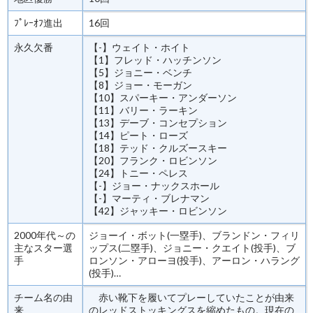
ﾌﾟﾚｰｵﾌ進出
16回
永久欠番
【-】ウェイト・ホイト
【1】フレッド・ハッチンソン
【5】ジョニー・ベンチ
【8】ジョー・モーガン
【10】スパーキー・アンダーソン
【11】バリー・ラーキン
【13】デーブ・コンセプション
【14】ピート・ローズ
【18】テッド・クルズースキー
【20】フランク・ロビンソン
【24】トニー・ペレス
【-】ジョー・ナックスホール
【-】マーティ・ブレナマン
【42】ジャッキー・ロビンソン
2000年代～の
ジョーイ・ボット(一塁手)、ブランドン・フィリ
主なスター選
ップス(二塁手)、ジョニー・クエイト(投手)、ブ
手
ロンソン・アローヨ(投手)、アーロン・ハラング
(投手)…
チーム名の由
赤い靴下を履いてプレーしていたことが由来
来
のレッドストッキングスを縮めたもの。現在の