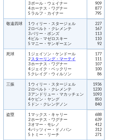
3 ポール・ウェイナー
909
4 ホーナス・ワグナー
877
5 ラルフ・カイナー
795
敬遠四球
1 ウィリー・スタージェル
227
2 ロベルト・クレメンテ
167
3 バリー・ボンズ
113
4 ビル・マゼロスキー
110
5 マニー・サンギーエン
92
死球
1 ジェイソン・ケンドール
177
2
スターリング・マーテイ
111
3 ホーナス・ワグナー
107
4 ジェイク・ベックリー
100
5 クレイグ・ウィルソン
86
三振
1 ウィリー・スタージェル
1936
2 ロベルト・クレメンテ
1230
3 アンドリュー・マカッチェン
1093
4 ケビン・ヤング
850
5 ドン・クレンデノン
840
盗塁
1 マックス・キャリー
688
2 ホーナス・ワグナー
639
3 オマー・モレノ
412
4 パッツィー・ドノバン
312
5 トミー・リーチ
271