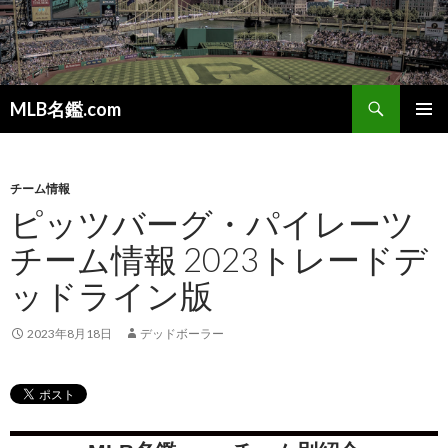
検
MLB名鑑.com
索
コ
メインメ
ン
ニュー
テ
ン
チーム情報
ツ
ピッツバーグ・パイレーツ
へ
チーム情報 2023トレードデ
ス
キ
ッドライン版
ッ
プ
2023年8月18日
デッドボーラー