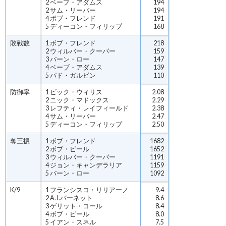
2 ベーブ・アダムス
194
2 サム・リーバー
194
4 ボブ・フレンド
191
5 ディーコン・フィリップ
168
敗戦数
1 ボブ・フレンド
218
2 ウィルバー・クーパー
159
3 バーン・ロー
147
4 ベーブ・アダムス
139
5 パド・ガルビン
110
防御率
1 ビック・ウィリス
2.08
2 ニック・マドックス
2.29
3 レフティ・レイフィールド
2.38
4 サム・リーバー
2.47
5 ディーコン・フィリップ
2.50
奪三振
1 ボブ・フレンド
1682
2 ボブ・ビール
1652
3 ウィルバー・クーパー
1191
4 ジョン・キャンデラリア
1159
5 バーン・ロー
1092
K/9
1 フランシスコ・リリアーノ
9.4
2 A.J.バーネット
8.6
3 ゲリット・コール
8.4
4 ボブ・ビール
8.0
5 イアン・スネル
7.5