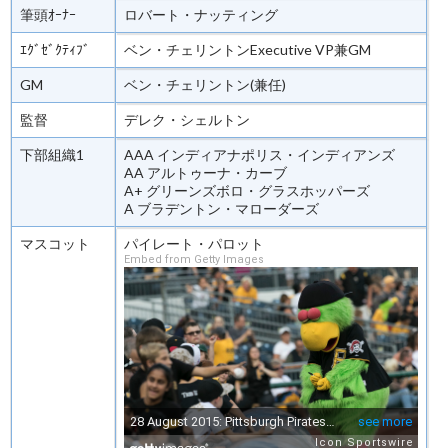
筆頭ｵｰﾅｰ
ロバート・ナッティング
ｴｸﾞｾﾞｸﾃｨﾌﾞ
ベン・チェリントンExecutive VP兼GM
GM
ベン・チェリントン(兼任)
監督
デレク・シェルトン
下部組織1
AAA インディアナポリス・インディアンズ
AA アルトゥーナ・カーブ
A+ グリーンズボロ・グラスホッパーズ
A ブラデントン・マローダーズ
マスコット
パイレート・パロット
Embed from Getty Images