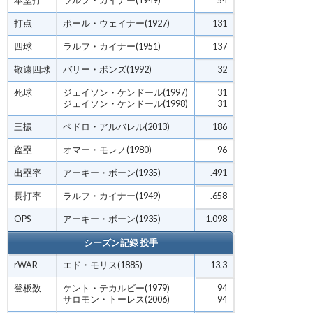
本塁打
ラルフ・カイナー(1949)
54
打点
ポール・ウェイナー(1927)
131
四球
ラルフ・カイナー(1951)
137
敬遠四球
バリー・ボンズ(1992)
32
死球
ジェイソン・ケンドール(1997)
31
ジェイソン・ケンドール(1998)
31
三振
ペドロ・アルバレル(2013)
186
盗塁
オマー・モレノ(1980)
96
出塁率
アーキー・ボーン(1935)
.491
長打率
ラルフ・カイナー(1949)
.658
OPS
アーキー・ボーン(1935)
1.098
シーズン記録 投手
rWAR
エド・モリス(1885)
13.3
登板数
ケント・テカルビー(1979)
94
サロモン・トーレス(2006)
94