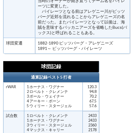
当時のオーナーが開き直ってチーム名をパイレ
ーツに変更した。
パイレーツとなる前はアレゲニー川がピッツ
バーグ近郊を流れることからアレゲニーズの名
前だった。またパイレーツとなって以後は、海
賊を意味するバッカニアーズを省略したBucs(バ
ックス)と呼ばれることもある。
球団変遷
1882-1890 ピッツバーグ・アレゲニーズ
1891～ ピッツバーグ・パイレーツ
球団記録
通算記録ベスト5 打者
rWAR
1 ホーナス・ワグナー
120.3
2 ロベルト・クレメンテ
94.8
3 ポール・ウェイナー
70.2
4 アーキー・ボーン
67.5
5 ウィリー・スタージェル
57.6
試合数
1 ロベルト・クレメンテ
2433
1 ホーナス・ワグナー
2433
3 ウィリー・スタージェル
2360
4 マックス・キャリー
2178