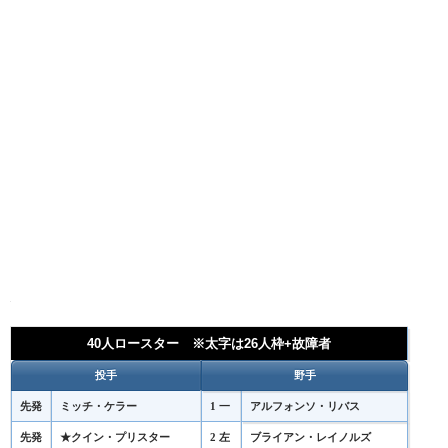
40人ロースター ※太字は26人枠+故障者
投手
野手
先発
ミッチ・ケラー
1 一
アルフォンソ・リバス
先発
★クイン・プリスター
2 左
ブライアン・レイノルズ