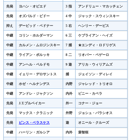
先発
ヨハン・オビエド
3 指
アンドリュー・マカッチェン
先発
オズバルド・ビドー
4 中
ジャック・スウィンスキー
抑え
デービッド・ベドナー
5 右
ヘンリー・デービス
中継
コリン・ホルダーマン
6 三
ケブライアン・ヘイズ
中継
カルメン・ムロジンスキー
7 捕
★エンディ・ロドリゲス
中継
ライアン・ボルッキ
8 二
リオバー・ペゲーロ
中継
アンヘル・ペルドモ
9 遊
アリカ・ウィリアムズ
中継
イェリー・デロサントス
捕
ジェイソン・ディレイ
中継
ホゼ・ヘルナンデス
内野
ジャレッド・トリオロ
中継
アンドレ・ジャクソン
内外
ビニー・カペラ
先発
J.T.ブルベイカー
外一
コナー・ジョー
先発
マックス・クラニック
外野
ジョシュ・パラシオス
先発
ビンス・ベラスケス
遊
オニール・クルーズ
中継
ハーリン・ガルシア
内外
裴智桓