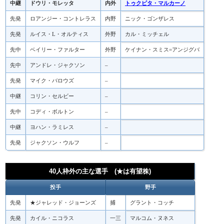
中継
ドウリ・モレッタ
内外
トゥクピタ・マルカーノ
先発
ロアンジー・コントレラス
内野
ニック・ゴンザレス
先発
ルイス・L・オルティス
外野
カル・ミッチェル
先中
ベイリー・ファルター
外野
ケイナン・スミス=アンジグバ
先中
アンドレ・ジャクソン
–
先発
マイク・バロウズ
–
中継
コリン・セルビー
–
先中
コディ・ボルトン
–
中継
ヨハン・ラミレス
–
先発
ジャクソン・ウルフ
–
40人枠外の主な選手 (★は有望株)
投手
野手
先発
★ジャレッド・ジョーンズ
捕
グラント・コッチ
先発
カイル・ニコラス
一三
マルコム・ヌネス