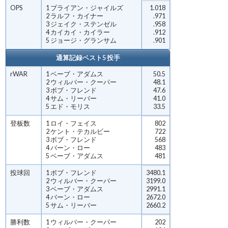
OPS
1 ブライアン・ジャイルズ
1.018
2 ラルフ・カイナー
.971
3 ジェイク・ステンゼル
.958
4 カイカイ・カイラー
.912
5 ジョージ・グランサム
.901
通算記録ベスト5 投手
rWAR
1 ベーブ・アダムス
50.5
2 ウィルバー・クーパー
48.1
3 ボブ・フレンド
47.6
4 サム・リーバー
41.0
5 エド・モリス
33.5
登板数
1 ロイ・フェイス
802
2 ケント・テカルビー
722
3 ボブ・フレンド
568
4 バーン・ロー
483
5 ベーブ・アダムス
481
投球回
1 ボブ・フレンド
3480.1
2 ウィルバー・クーパー
3199.0
3 ベーブ・アダムス
2991.1
4 バーン・ロー
2672.0
5 サム・リーバー
2660.2
勝利数
1 ウィルバー・クーパー
202