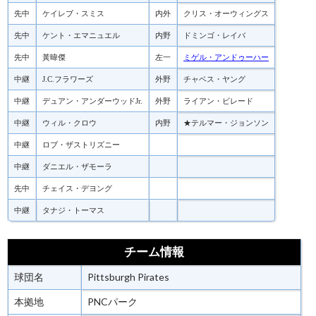
先中
ケイレブ・スミス
内外
クリス・オーウィングス
先中
ケント・エマニュエル
内野
ドミンゴ・レイバ
先中
黃暐傑
左一
ミゲル・アンドゥーハー
中継
J.C.フラワーズ
外野
チャベス・ヤング
中継
デュアン・アンダーウッドJr.
外野
ライアン・ビレード
中継
ウィル・クロウ
内野
★テルマー・ジョンソン
中継
ロブ・ザストリズニー
中継
ダニエル・ザモーラ
先中
チェイス・デヨング
中継
タナジ・トーマス
チーム情報
球団名
Pittsburgh Pirates
本拠地
PNCパーク