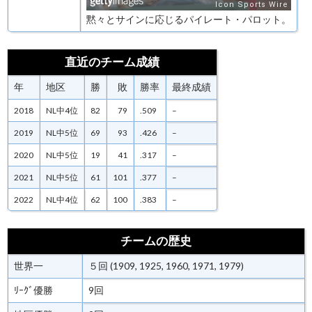
黙々とサインに応じるパイレート・パロット。
直近のチーム成績
年
地区
勝
敗
勝率
最終成績
2018
NL中4位
82
79
.509
–
2019
NL中5位
69
93
.426
–
2020
NL中5位
19
41
.317
–
2021
NL中5位
61
101
.377
–
2022
NL中4位
62
100
.383
–
チームの歴史
世界一
５回 (1909, 1925, 1960, 1971, 1979)
ﾘｰｸﾞ優勝
9回