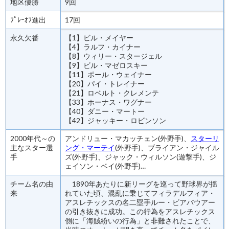
地区優勝
9回
ﾌﾟﾚｰｵﾌ進出
17回
永久欠番
【1】ビル・メイヤー
【4】ラルフ・カイナー
【8】ウィリー・スタージェル
【9】ビル・マゼロスキー
【11】ポール・ウェイナー
【20】パイ・トレイナー
【21】ロベルト・クレメンテ
【33】ホーナス・ワグナー
【40】ダニー・マートー
【42】ジャッキー・ロビンソン
2000年代～の
アンドリュー・マカッチェン(外野手)、
スターリ
主なスター選
ング・マーテイ
(外野手)、ブライアン・ジャイル
手
ズ(外野手)、ジャック・ウィルソン(遊撃手)、ジ
ェイソン・ベイ(外野手)…
チーム名の由
1890年あたりに新リーグを巡って野球界が揺
来
れていた頃、混乱に乗じてフィラデルフィア・
アスレチックスの名二塁手ルー・ビアバウアー
の引き抜きに成功。この行為をアスレチックス
側に「海賊紛いの行為」と非難されたことで、