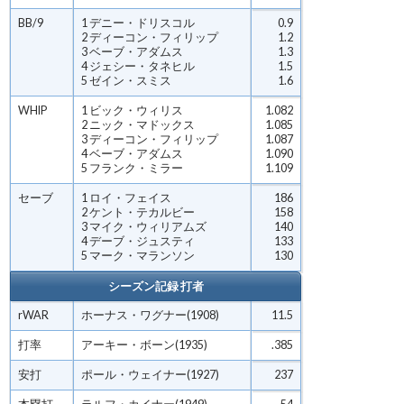
BB/9
1 デニー・ドリスコル
0.9
2 ディーコン・フィリップ
1.2
3 ベーブ・アダムス
1.3
4 ジェシー・タネヒル
1.5
5 ゼイン・スミス
1.6
WHIP
1 ビック・ウィリス
1.082
2 ニック・マドックス
1.085
3 ディーコン・フィリップ
1.087
4 ベーブ・アダムス
1.090
5 フランク・ミラー
1.109
セーブ
1 ロイ・フェイス
186
2 ケント・テカルビー
158
3 マイク・ウィリアムズ
140
4 デーブ・ジュスティ
133
5 マーク・マランソン
130
シーズン記録 打者
rWAR
ホーナス・ワグナー(1908)
11.5
打率
アーキー・ボーン(1935)
.385
安打
ポール・ウェイナー(1927)
237