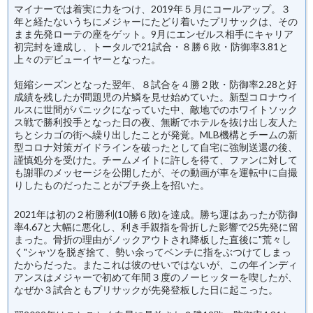
マイナーでは着実に力をつけ、2019年５月にコールアップ。３
年と経たないうちにメジャーにたどり着いたプリサックは、その
まま先発ローテの座をゲット。9月にエンゼルス相手にキャリア
初完封を達成し、トータルで21試合・８勝６敗・防御率3.81と
上々のデビューイヤーとなった。
短縮シーズンとなった翌年、８試合を４勝２敗・防御率2.28と好
成績を残したが問題児の片鱗を見せ始めていた。新型コロナウイ
ルスに世間がパニックになっていた中、敵地でのホワイトソック
ス戦で勝利投手となった日の夜、無断でホテルを抜け出し友人た
ちとシカゴの街へ繰り出したことが発覚。MLB機構とチームの新
型コロナ対策ガイドラインを破ったとして自宅に強制送還の後、
謹慎処分を受けた。チームメイトに許しを得て、ファンに対して
も謝罪のメッセージを公開したが、その動画が車を運転中に自撮
りしたものだったことがプチ炎上を招いた。
2021年は初の２桁勝利(10勝６敗)を達成。勝ち運はあったが防御
率4.67と大幅に悪化し、利き手親指を骨折した影響で25先発に留
まった。骨折の理由がノックアウトされ降板した直後に"荒々し
く"シャツを脱ぎ捨て、勢い余ってベンチに指をぶつけてしまっ
たからだった。またこれは彼のせいではないが、この年インディ
アンスはメジャーで初めて年間３度のノーヒッターを喫したが、
なぜか３試合ともプリサックが先発登板した日に起こった。