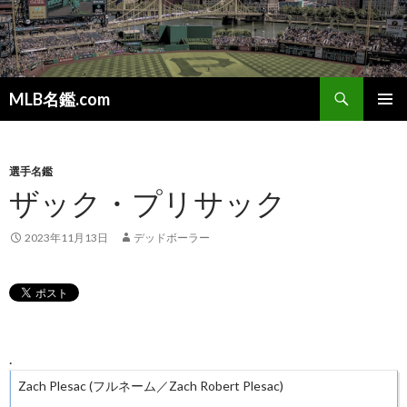
検
MLB名鑑.com
索
コ
メインメ
ン
ニュー
テ
ン
選手名鑑
ツ
ザック・プリサック
へ
ス
2023年11月13日
デッドボーラー
キ
ッ
プ
.
Zach Plesac (フルネーム／Zach Robert Plesac)