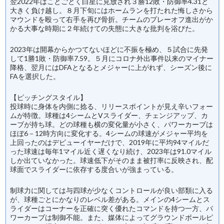
翌2022年はことごとく白星に見放され３勝12敗・防御率4.31と
大きく負け越し。８月下旬にはホームランを打たれた悔しさから
マウンドを殴って右手を再び骨折。チームのプレーオフ進出がか
かる大事な時期に２年続けての失態に大きな批判を浴びた。
2023年は開幕からかつてないほどに不振を極め、５試合に先発
して1勝1敗・防御率7.59。５月にコロナ外出事件以来のマイナー
降格、翌月にはDFAとなるとメジャーに上がれず、シーズン後に
FAを選択した。
【ピッチングスタイル】
投球時に身体を内側に捻る、リリースポイントが見え辛いフォー
ムが特徴。球種は4シームとVスライダー、チェンジアップ、カ
ーブが持ち球。どの球種も横の変化量が小さく、パワーカーブは
ほぼ6－12時方向に変化する。4シームの球速がメジャー平均を
上回ったのはデビューイヤーだけで、2019年に平均94マイルだ
った球速は毎年1マイル近く遅くなり続け、2023年は91.0マイル
しか出ていなかった。球速低下がそのまま被打率に反映され、配
球面でスライダーに依存する度合いが強まっている。
制球力に関しては与四球が少なくコントロールが良い部類に入る
が、球種ごとにかなりのレベル差がある。メインの4シームとス
ライダーはコーナーを正確に突く優れたコマンドを持つ一方、パ
ワーカーブは制御不能。また、媒体によってグラウンドボールピ