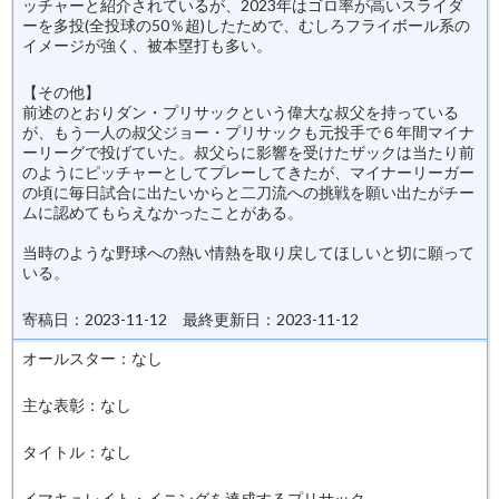
ッチャーと紹介されているが、2023年はゴロ率が高いスライダ
ーを多投(全投球の50％超)したためで、むしろフライボール系の
イメージが強く、被本塁打も多い。
【その他】
前述のとおりダン・プリサックという偉大な叔父を持っている
が、もう一人の叔父ジョー・プリサックも元投手で６年間マイナ
ーリーグで投げていた。叔父らに影響を受けたザックは当たり前
のようにピッチャーとしてプレーしてきたが、マイナーリーガー
の頃に毎日試合に出たいからと二刀流への挑戦を願い出たがチー
ムに認めてもらえなかったことがある。
当時のような野球への熱い情熱を取り戻してほしいと切に願って
いる。
寄稿日：2023-11-12 最終更新日：2023-11-12
オールスター：なし
主な表彰：なし
タイトル：なし
イマキュレイト・イニングを達成するプリサック