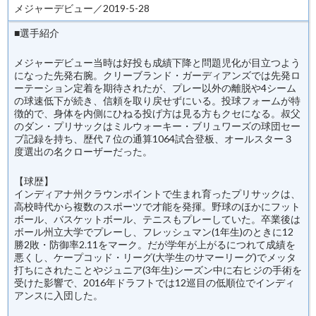
メジャーデビュー／2019-5-28
■選手紹介
メジャーデビュー当時は好投も成績下降と問題児化が目立つよう
になった先発右腕。クリーブランド・ガーディアンズでは先発ロ
ーテーション定着を期待されたが、プレー以外の離脱や4シーム
の球速低下が続き、信頼を取り戻せずにいる。投球フォームが特
徴的で、身体を内側にひねる投げ方は見る方もクセになる。叔父
のダン・プリサックはミルウォーキー・ブリュワーズの球団セー
ブ記録を持ち、歴代７位の通算1064試合登板、オールスター３
度選出の名クローザーだった。
【球歴】
インディアナ州クラウンポイントで生まれ育ったプリサックは、
高校時代から複数のスポーツで才能を発揮。野球のほかにフット
ボール、バスケットボール、テニスもプレーしていた。卒業後は
ボール州立大学でプレーし、フレッシュマン(1年生)のときに12
勝2敗・防御率2.11をマーク。だが学年が上がるにつれて成績を
悪くし、ケープコッド・リーグ(大学生のサマーリーグ)でメッタ
打ちにされたことやジュニア(3年生)シーズン中に右ヒジの手術を
受けた影響で、2016年ドラフトでは12巡目の低順位でインディ
アンスに入団した。