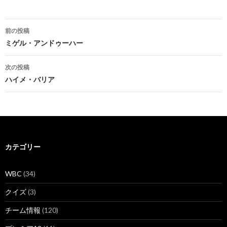
投
前の投稿
稿
ミゲル・アンドゥーハー
ナ
次の投稿
ビ
ハイメ・バリア
ゲ
ー
シ
カテゴリー
ョ
ン
WBC
(34)
クイズ
(3)
チーム情報
(120)