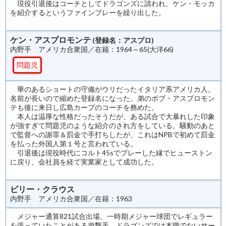
現役引退後はコーチとしてドラゴンズに請われ、ケン・モッカ
を紹介するというファインプレーを繰り出した。
ケン・アスプロモンテ
(登録名：アスプロ)
内野手 アメリカ合衆国／在籍：1964～65(大洋66)
問題児
華のあるショートの守備がウリだったイタリア系アメリカ人。
名前が長いので縮めた登録名になった。弟のボブ・アスプロモン
テも後に来日し広島カープのコーチを務めた。
本人は温厚な性格だったそうだが、ある試合で大暴れした印象
が強すぎて問題児のような紹介のされ方をしている。騒動のあと
で監督への謝罪＆罰金で手打ちしたが、これはNPBで初めて罰金
を払った外国人第１号と言われている。
引退後は現役時代にコルト45sでプレーした縁でヒューストン
に戻り、会社員を経て実業家として成功した。
ビリー・クラウス
内野手 アメリカ合衆国／在籍：1963
メジャー通算821試合出場、一時期メジャー球団でレギュラー
を張っていたことがある遊撃手。ドラゴンズでは本職でないサー