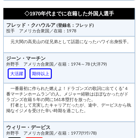
◇1970年代までに在籍した外国人選手
フレッド・クハウルア
(登録名：フレッド)
投手 アメリカ合衆国／在籍：1978
元大関の高見山の従兄弟として話題になったハワイ出身投手。
ジーン・マーチン
外野手 アメリカ合衆国／在籍：1974～78 (大洋79)
大活躍
期待以上
一番最初に作られた燃えよ！ドラゴンズの歌詞に出てくる”４
番マーチンホームラン”の人。メジャー経験はほぼなかったがド
ラゴンズ在籍５年の間に161本塁打を放った。
打者として充実したキャリアだったが、途中、デービスから執
拗なイジメを受けた辛い時期を過ごした。
ウィリー・デービス
外野手 アメリカ合衆国／在籍：1977(ｸﾗｳﾝ78)