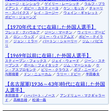
ジョージ・ヒンショウ
／
ゲイリー・レーシッチ
／
ラルフ・ブラ
イアント
／
ボビー・カスティーヨ
／
ケン・モッカ
／
チャーリ
ー・スパイクス
／
レイ・コージー
／
ウェイン・ギャレット
／
ボビー・ジョーンズ
【1970年代までに在籍した外国人選手】
フレッド・クハウルア
／
ジーン・マーチン
／
ウィリー・デービ
ス
／
ロン・ウッズ
／
ジミー・ウィリアムズ
／
ボビー・テイラ
ー
／
ジョン・ミラー
／
バートン・シャーリー
／
ジム・バビエ
リ
【1969年以前に在籍した外国人選手】
スティーブン・フォックス
／
ジェイ・ウォード
／
ジーン・スチ
ーブンス
／
ポール・フォイタック
／
ジム・マーシャル
／
ケ
ン・アスプロモンテ
／
ビリー・クラウス
／
ボブ・ニーマン
／
与那嶺要
／
ドン・ニューカム
／
ラリー・ドビー
／
半田春夫
【名古屋軍(1936～43年)時代に在籍した外国
人選手】
本田親喜
／
ハーバート・ノース
／
アンドリュー・マクギャラー
ド
／
高橋吉雄
／
松浦一義