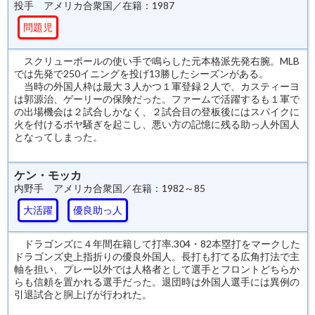
投手 アメリカ合衆国／在籍：1987
問題児
スクリューボールの使い手で鳴らした元本格派先発右腕。MLB
では先発で250イニングを投げ13勝したシーズンがある。
当時の外国人枠は最大３人かつ１軍登録２人で、カスティーヨ
は郭源治、ゲーリーの保険だった。ファームで活躍するも１軍で
の出場機会は２試合しかなく、２試合目の登板後にはスパイクに
火を付けるボヤ騒ぎを起こし、悪い方の記憶に残る助っ人外国人
となってしまった。
ケン・モッカ
内野手 アメリカ合衆国／在籍：1982～85
大活躍
優良助っ人
ドラゴンズに４年間在籍して打率.304・82本塁打をマークした
ドラゴンズ史上指折りの優良外国人。長打も打てる広角打法で主
軸を担い、プレー以外では人格者として選手とフロントどちらか
らも信頼を置かれる選手だった。退団時は外国人選手には異例の
引退試合と胴上げが行われた。