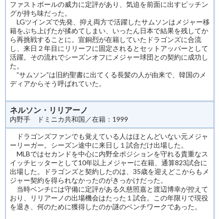
ファストボールの威力に定評があり、気迫を前面に出すピッチン
グが持ち味だった。
LGツインズで先発、抑え両方で活躍したサムソンはメジャー移
籍をぶち上げたが揉めてしまい、いったん日本で結果を残してか
ら再挑戦することに。宣銅烈が在籍していたドラゴンズに合流
し、来日２年目にリリーフに固定されるとセットアッパーとして
活躍。その流れでシーズンオフにメジャー球団との契約に成功し
た。
”サムソン”は旧約聖書に出てくる長髪の人が由来で、韓国のメ
ディアからそう呼ばれていた。
ネルソン・リリアーノ
内野手 ドミニカ共和国／在籍：1999
ドラゴンズファンでも覚えている人はほとんどいない元メジャ
ーリーガー。シーズン途中に来日し１試合だけ出場した。
MLBではセカンドを中心に内野全ポジションを守れる貴重なス
イッチヒッターとして10年以上メジャーに在籍、通算823試合に
出場した。ドラゴンズと契約したのは、35歳を迎えどこからもメ
ジャー契約を得られなかったのがきっかけだった。
当時ベンチには守備に定評がある久慈照嘉と渡辺博幸が控えて
おり、リリアーノの出場機会はたった１試合。この年限りで現役
を退き、何のために獲得したのか謎のベンチワークであった。