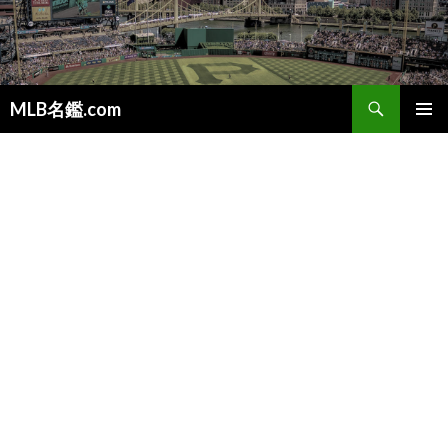
検
MLB名鑑.com
索
コ
メインメ
ン
ニュー
テ
ン
ツ
へ
ス
キ
ッ
プ