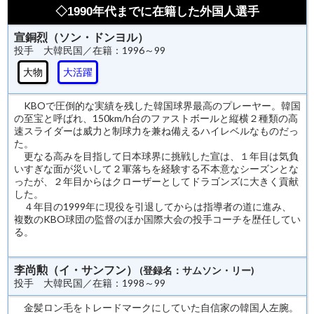
◇1990年代までに在籍した外国人選手
宣銅烈（ソン・ドンヨル）
投手 大韓民国／在籍：1996～99
大物
大活躍
KBOで圧倒的な実績を残した韓国球界最高のプレーヤー。韓国
の至宝と呼ばれ、150km/h台のファストボールと縦横２種類の高
速スライダーは威力と制球力を兼ね備えるハイレベルなものだっ
た。
更なる高みを目指して日本球界に挑戦した宣は、１年目は気負
いすぎな面が災いして２軍落ちを経験する不本意なシーズンとな
ったが、２年目からはクローザーとしてドラゴンズに大きく貢献
した。
４年目の1999年に現役を引退してからは指導者の道に進み、
複数のKBO球団の監督のほか国際大会の投手コーチを歴任してい
る。
李尚勲（イ・サンフン）
(登録名：サムソン・リー)
投手 大韓民国／在籍：1998～99
金髪ロン毛をトレードマークにしていた自信家の韓国人左腕。