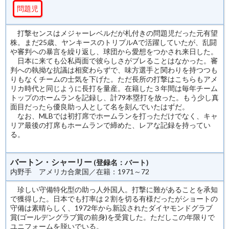
問題児
打撃センスはメジャーレベルだが札付きの問題児だった元有望
株。まだ25歳、ヤンキースのトリプルAで活躍していたが、乱闘
や審判への暴言を繰り返し、球団から愛想をつかされ来日した。
日本に来ても公私両面で彼らしさがブレることはなかった。審
判への執拗な抗議は相変わらずで、味方選手と関わりを持つつも
りもなくチームの士気を下げた。ただ長所の打撃はこちらもアメ
リカ時代と同じように長打を量産。在籍した３年間は毎年チーム
トップのホームランを記録し、計79本塁打を放った。もう少し真
面目だったら優良助っ人として名を刻んでいたはずだ。
なお、MLBでは初打席でホームランを打っただけでなく、キャ
リア最後の打席もホームランで締めた、レアな記録を持ってい
る。
バートン・シャーリー
(登録名：バート)
内野手 アメリカ合衆国／在籍：1971～72
珍しい守備特化型の助っ人外国人。打撃に難があることを承知
で獲得した。日本でも打率は２割を切る有様だったがショートの
守備は素晴らしく、1972年から新設されたダイヤモンドグラブ
賞(ゴールデングラブ賞の前身)を受賞した。ただしこの年限りで
ユニフォームを脱いでいる。