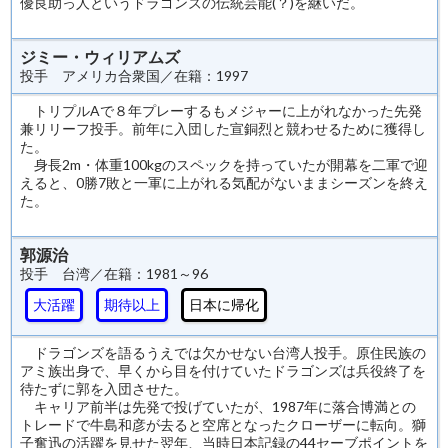
優良助っ人というドラゴンズの伝統芸能(？)を継いだ。
ジミー・ウィリアムズ
投手 アメリカ合衆国／在籍：1997
トリプルAで８年プレーするもメジャーに上がれなかった先発
兼リリーフ投手。前年に入団した宣銅烈と競わせるために獲得し
た。
身長2m・体重100kgのスペックを持っていたが開幕を二軍で迎
えると、0勝7敗と一軍に上がれる気配がないままシーズンを終え
た。
郭源治
投手 台湾／在籍：1981～96
大活躍
期待以上
日本に帰化
ドラゴンズを語るうえでは欠かせない台湾人投手。原住民族の
アミ族出身で、早くから目を付けていたドラゴンズは兵役終了を
待たずに郭を入団させた。
キャリア前半は先発で投げていたが、1987年に落合博満との
トレードで牛島和彦が去ると空席となったクローザーに転向。獅
子奮迅の活躍を見せた翌年、当時日本記録の44セーブポイントを