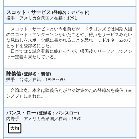
スコット・サービス
(登録名：デビッド)
投手 アメリカ合衆国／在籍：1991
スコット・サービスという名前だが、ドラゴンズでは同期入団
のスコット・アンダーソンがいたことや、得点をサービスみたい
な見出しをスポーツ紙に書かれることを恐れ、ミドルネームのデ
ビッドを登録名にした。
日本では１試合登板に終わったが、帰国後リリーフとしてメジ
ャー定着を果たしている。
陳義信
(登録名：義信)
投手 台湾／在籍：1989～90
台湾出身。本名は陳義信だがヤジ対策のため登録名を義信（ヨ
シノブ）にされた。
バンス・ロー
(登録名：バンスロー)
内野手 アメリカ合衆国／在籍：1990
大物