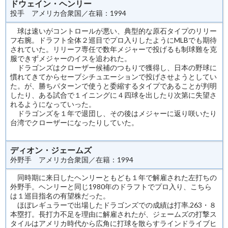
ドウェイン・ヘンリー
投手 アメリカ合衆国／在籍：1994
球は速いがコントロールが悪い、典型的な原石タイプのリリー
フ右腕。ドラフト全体２巡目でプロ入りしたようにMLBでも期待
されていた。リリーフ専任で数年メジャーで投げるも制球難を克
服できずメジャーのイスを追われた。
ドラゴンズはクローザー候補のつもりで獲得し、日本の野球に
慣れてきてからセーブシチュエーションで投げさせようとしてい
た。が、勝ちパターンで使うと委縮するタイプであることが判明
したり、ある試合で１イニングに４四球を出したり次第に失望さ
れるようになっていった。
ドラゴンズを１年で退団し、その後はメジャーに返り咲いたり
台湾でクローザーになったりしていた。
ディオン・ジェームズ
外野手 アメリカ合衆国／在籍：1994
同時期に来日したヘンリーともども１年で解雇された左打ちの
外野手。ヘンリーと同じ1980年のドラフトでプロ入り、こちら
は１巡目指名の有望株だった。
ほぼレギュラーで出場したドラゴンズでの成績は打率.263・８
本塁打。長打力不足を理由に解雇されたが、ジェームズの打撃ス
タイルはアメリカ時代から広角に打球を散らすラインドライブヒ