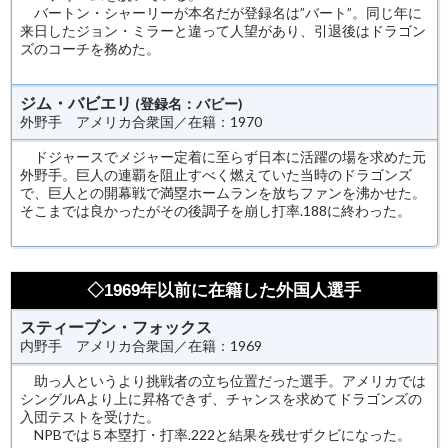
バートン・シャーリーが本名だが登録名は”バート”。同じ年に
来日したジョン・ミラーと違って人望があり、引退後はドラゴン
ズのコーチを務めた。
ジム・バビエリ
(登録名：バビー)
外野手 アメリカ合衆国／在籍：1970
ドジャースでメジャー定着に至らず日本に活躍の場を求めた元
外野手。巨人の連覇を阻止すべく燃えていた当時のドラゴンズ
で、巨人との開幕戦で満塁ホームランを放ちファンを沸かせた。
そこまでは良かったがその後調子を崩し打率.188に終わった。
◇1969年以前に在籍した外国人選手
スティーブン・フォックス
内野手 アメリカ合衆国／在籍：1969
助っ人というより挑戦者の立ち位置だった選手。アメリカでは
シングルAより上に昇格できず、チャンスを求めてドラゴンズの
入団テストを受けた。
NPBでは５本塁打・打率.222と結果を残せずクビになった。