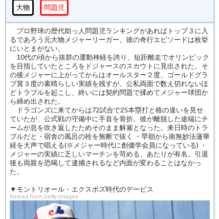
大物
問題児
プロ野球の歴代助っ人問題児ランキングがあればトップ３に入
るであろう元大物メジャーリーガー。彼の奇行エピソードは枚挙
にいとまがない。
10代の頃から抜群の運動神経を誇り、短距離走でオリンピック
を目指していたところをドジャースのスカウトに見出された。そ
の後メジャーに上がってからはオールスター２度、ゴールドグラ
ブ賞３度の素晴らしい実績を残すが、公私両面で数え切れないほ
どトラブルを起こし、終いには契約問題で揉めてメジャー球団か
ら締め出された。
ドラゴンズに来てからは72試合で25本塁打と格の違いを見せ
ていたが、公式戦の守備中に手首を骨折。彼が離脱した途端にチ
ームが息を吹き返したためそのまま解雇となった。来日時のトラ
ブルだと・宿舎の風呂の栓を無断で抜く ・早朝から南無妙法蓮華
経を大声で唱える(※メジャー時代に創価学会員になっている) ・
メジャーの実績に乏しいマーチンを苛める、あたりが有名。引退
後も両親を恐喝して逮捕されるなど内面が変わることはなかっ
た。
▼モントリオール・エクスポズ時代のデービス
Embed from Getty Images