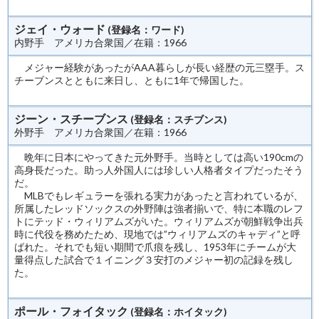
ジェイ・ウォード
(登録名：ワード)
内野手 アメリカ合衆国／在籍：1966
メジャー経験があったがAAA暮らしが長い経歴の元三塁手。ス
チーブンスとともに来日し、ともに1年で帰国した。
ジーン・スチーブンス
(登録名：スチブンス)
外野手 アメリカ合衆国／在籍：1966
晩年に日本にやってきた元外野手。当時としては高い190cmの
高身長だった。助っ人外国人には珍しい人格者タイプだったそう
だ。
MLBでもレギュラーを張れる実力があったと言われているが、
所属したレッドソックスの外野陣は強者揃いで、特に本職のレフ
トにテッド・ウィリアムズがいた。ウィリアムズが朝鮮戦争出兵
時に代役を務めたため、現地では”ウィリアムズのキャディ”と呼
ばれた。それでも短い期間で爪痕を残し、1953年にチームが大
量得点した試合で１イニング３安打のメジャー初の記録を残し
た。
ポール・フォイタック
(登録名：ホイタック)