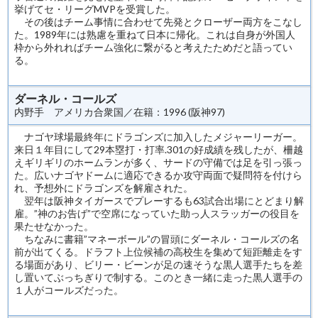
挙げてセ・リーグMVPを受賞した。
その後はチーム事情に合わせて先発とクローザー両方をこなし
た。1989年には熟慮を重ねて日本に帰化。これは自身が外国人
枠から外れればチーム強化に繋がると考えたためだと語ってい
る。
ダーネル・コールズ
内野手 アメリカ合衆国／在籍：1996 (阪神97)
ナゴヤ球場最終年にドラゴンズに加入したメジャーリーガー。
来日１年目にして29本塁打・打率.301の好成績を残したが、柵越
えギリギリのホームランが多く、サードの守備では足を引っ張っ
た。広いナゴヤドームに適応できるか攻守両面で疑問符を付けら
れ、予想外にドラゴンズを解雇された。
翌年は阪神タイガースでプレーするも63試合出場にとどまり解
雇。”神のお告げ”で空席になっていた助っ人スラッガーの役目を
果たせなかった。
ちなみに書籍”マネーボール”の冒頭にダーネル・コールズの名
前が出てくる。ドラフト上位候補の高校生を集めて短距離走をす
る場面があり、ビリー・ビーンが足の速そうな黒人選手たちを差
し置いてぶっちぎりで制する。このとき一緒に走った黒人選手の
１人がコールズだった。