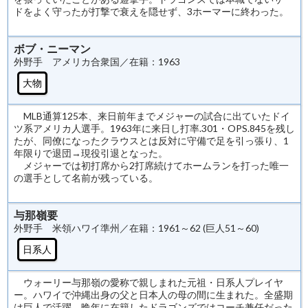
ドをよく守ったが打撃で衰えを隠せず、3ホーマーに終わった。
ボブ・ニーマン
外野手 アメリカ合衆国／在籍：1963
大物
MLB通算125本、来日前年までメジャーの試合に出ていたドイ
ツ系アメリカ人選手。1963年に来日し打率.301・OPS.845を残し
たが、同僚になったクラウスとは反対に守備で足を引っ張り、1
年限りで退団→現役引退となった。
メジャーでは初打席から2打席続けてホームランを打った唯一
の選手として名前が残っている。
与那嶺要
外野手 米領ハワイ準州／在籍：1961～62 (巨人51～60)
日系人
ウォーリー与那嶺の愛称で親しまれた元祖・日系人プレイヤ
ー。ハワイで沖縄出身の父と日本人の母の間に生まれた。全盛期
は巨人で活躍。晩年に在籍したドラゴンズではコーチ兼任だった