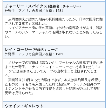
チャーリー・スパイクス
(登録名：チャーリー)
外野手 アメリカ合衆国／在籍：1981
広岡達朗氏が認めた期待の長距離砲だったが、日本の配球に翻
弄されて２軍でも苦戦した。
ルイジアナ州出身の彼の英語には独特の南部訛りがあり、通訳
やコーチのジム・マーシャルでも聞き取れないことがあったらし
い。
レイ・コージー
(登録名：コージ)
外野手 アメリカ合衆国／在籍：1981
メジャーでの実績はほぼないが、マーシャルの推薦で獲得が決
まった外野手。ドナルド・レイ・コージーという名前だが、”コ
ージ”と登録されたせいでカープの山本浩二と比較されてしま
う。
実績通り(？)目立った活躍はできず、本人は契約延長を希望し
たものの、そもそも入団した経緯に疑惑(マーシャルが自身のマ
ネジメントをさせる目的で獲得を進言した疑惑)が浮上して契約
更新は見送られた。
ウェイン・ギャレット