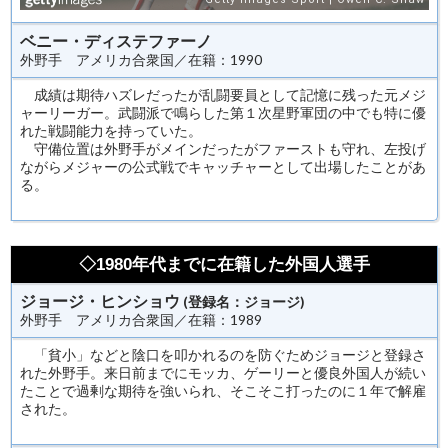
ベニー・ディステファーノ
外野手 アメリカ合衆国／在籍：1990
成績は期待ハズレだったが乱闘要員として記憶に残った元メジ
ャーリーガー。武闘派で鳴らした第１次星野軍団の中でも特に優
れた戦闘能力を持っていた。
守備位置は外野手がメインだったがファーストも守れ、左投げ
ながらメジャーの公式戦でキャッチャーとして出場したことがあ
る。
◇1980年代までに在籍した外国人選手
ジョージ・ヒンショウ
(登録名：ジョージ)
外野手 アメリカ合衆国／在籍：1989
「貧小」などと陰口を叩かれるのを防ぐためジョージと登録さ
れた外野手。来日前までにモッカ、ゲーリーと優良外国人が続い
たことで過剰な期待を強いられ、そこそこ打ったのに１年で解雇
された。