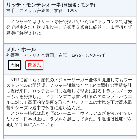
リッチ・モンテレオーネ
(登録名：モンテ)
投手 アメリカ合衆国／在籍：1995
メジャーではリリーフ専任で投げていたのにドラゴンズでは先
発で起用された軟投派投手。防御率６点台に終始し、１年持たず
夏場に解雇された。
メル・ホール
外野手 アメリカ合衆国／在籍：1995 (ﾛｯﾃ93～94)
大物
問題児
NPBに留まらず歴代のメジャーリーガー全体を見渡してもワー
ストレベルの問題児。メジャー通算13年で134本塁打の実績を引
っ提げ来日。ロッテと中日に在籍して球史に残るトラブルメーカ
ーぶりを発揮した。ドラゴンズでは首位打者のアロンゾ・パウエ
ルに対して高圧的な態度を取ったり、チームの士気を下げ高木監
督をシーズン途中で休養に追い込んだ。
メジャー時代は若き頃のバーニー・ウィリアムズを泣かせてい
たなど、日本以上にトラブルを起こしてきた。引退後は性犯罪を
犯して牢屋に入っている。