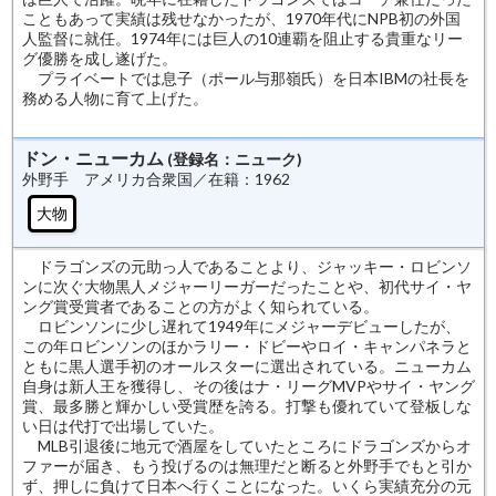
こともあって実績は残せなかったが、1970年代にNPB初の外国
人監督に就任。1974年には巨人の10連覇を阻止する貴重なリー
グ優勝を成し遂げた。
プライベートでは息子（ポール与那嶺氏）を日本IBMの社長を
務める人物に育て上げた。
ドン・ニューカム
(登録名：ニューク)
外野手 アメリカ合衆国／在籍：1962
大物
ドラゴンズの元助っ人であることより、ジャッキー・ロビンソ
ンに次ぐ大物黒人メジャーリーガーだったことや、初代サイ・ヤ
ング賞受賞者であることの方がよく知られている。
ロビンソンに少し遅れて1949年にメジャーデビューしたが、
この年ロビンソンのほかラリー・ドビーやロイ・キャンパネラと
ともに黒人選手初のオールスターに選出されている。ニューカム
自身は新人王を獲得し、その後はナ・リーグMVPやサイ・ヤング
賞、最多勝と輝かしい受賞歴を誇る。打撃も優れていて登板しな
い日は代打で出場していた。
MLB引退後に地元で酒屋をしていたところにドラゴンズからオ
ファーが届き、もう投げるのは無理だと断ると外野手でもと引か
ず、押しに負けて日本へ行くことになった。いくら実績充分の元