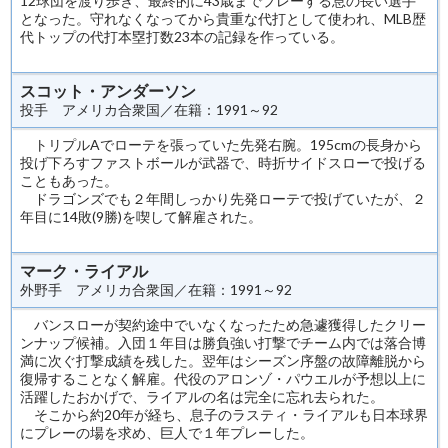
12球団を渡り歩き、最終的に43歳までプレーする息の長い選手
となった。守れなくなってから貴重な代打として使われ、MLB歴
代トップの代打本塁打数23本の記録を作っている。
スコット・アンダーソン
投手 アメリカ合衆国／在籍：1991～92
トリプルAでローテを張っていた先発右腕。195cmの長身から
投げ下ろすファストボールが武器で、時折サイドスローで投げる
こともあった。
ドラゴンズでも２年間しっかり先発ローテで投げていたが、２
年目に14敗(9勝)を喫して解雇された。
マーク・ライアル
外野手 アメリカ合衆国／在籍：1991～92
バンスローが契約途中でいなくなったため急遽獲得したクリー
ンナップ候補。入団１年目は勝負強い打撃でチーム内では落合博
満に次ぐ打撃成績を残した。翌年はシーズン序盤の故障離脱から
復帰することなく解雇。代役のアロンゾ・パウエルが予想以上に
活躍したおかげで、ライアルの名は完全に忘れ去られた。
そこから約20年が経ち、息子のラスティ・ライアルも日本球界
にプレーの場を求め、巨人で１年プレーした。