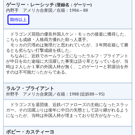
ゲーリー・レーシッチ
(登録名：ゲーリー)
内野手 アメリカ合衆国／在籍：1986～88
期待以上
ドラゴンズ屈指の優良外国人ケン・モッカの後釜に獲得した、
こちらも成績・人格両方優れた助っ人選手。
モッカの穴埋めは無理だと思われていたが、３年間在籍して勝
るとも劣らない打撃成績を残した。
ちなみに、近鉄でホームラン王になったラルフ・ブライアント
が中日を出た途端に大活躍した事実は語り草となっているが、当
時は２人しか１軍の外国人枠が無く、このゲーリーと郭源治を外
すのは不可能だったからである。
ラルフ・ブライアント
外野手 アメリカ合衆国／在籍：1988 (近鉄88～95)
ドラゴンズを退団後、近鉄バファローズの主砲になったスラッ
ガー。その活躍ぶりは後年に中日の失態として語り継がれるよう
になったが、当時は外国人枠が埋まっており仕方がなかった。
ボビー・カスティーヨ