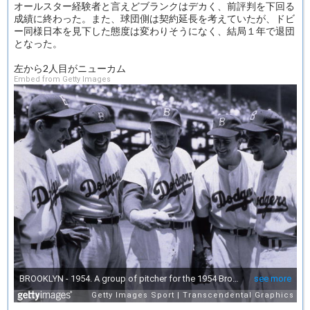
オールスター経験者と言えどブランクはデカく、前評判を下回る
成績に終わった。また、球団側は契約延長を考えていたが、ドビ
ー同様日本を見下した態度は変わりそうになく、結局１年で退団
となった。
左から2人目がニューカム
Embed from Getty Images