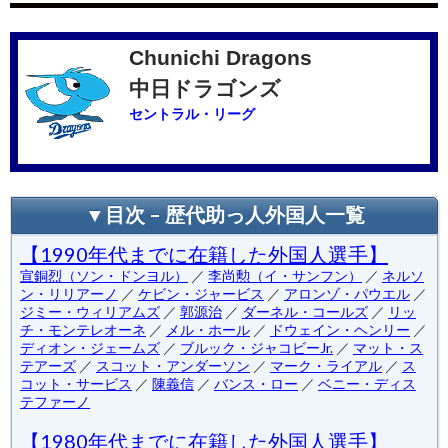
Chunichi Dragons
中日ドラゴンズ
セントラル・リーグ
▼目次 – 歴代助っ人外国人一覧
【1990年代までに在籍した外国人選手】
宣銅烈（ソン・ドンヨル）
／
李尚勲（イ・サンフン）
／
ネルソ
ン・リリアーノ
／
ケビン・ジャービス
／
アロンゾ・パウエル
／
ジミー・ウィリアムズ
／
郭源治
／
ダーネル・コールズ
／
リッ
チ・モンテレオーネ
／
メル・ホール
／
ドウェイン・ヘンリー
／
ディオン・ジェームズ
／
ブルック・ジャコビーJr.
／
マット・ス
テアーズ
／
スコット・アンダーソン
／
マーク・ライアル
／
ス
コット・サービス
／
陳義信
／
バンス・ロー
／
ベニー・ディス
テファーノ
【1980年代までに在籍した外国人選手】