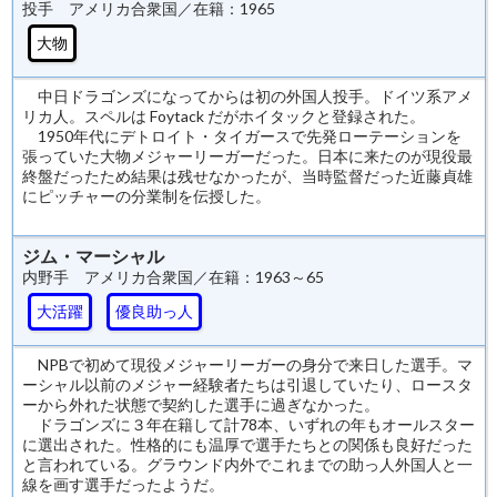
投手 アメリカ合衆国／在籍：1965
大物
中日ドラゴンズになってからは初の外国人投手。ドイツ系アメ
リカ人。スペルは Foytack だがホイタックと登録された。
1950年代にデトロイト・タイガースで先発ローテーションを
張っていた大物メジャーリーガーだった。日本に来たのが現役最
終盤だったため結果は残せなかったが、当時監督だった近藤貞雄
にピッチャーの分業制を伝授した。
ジム・マーシャル
内野手 アメリカ合衆国／在籍：1963～65
大活躍
優良助っ人
NPBで初めて現役メジャーリーガーの身分で来日した選手。マ
ーシャル以前のメジャー経験者たちは引退していたり、ロースタ
ーから外れた状態で契約した選手に過ぎなかった。
ドラゴンズに３年在籍して計78本、いずれの年もオールスター
に選出された。性格的にも温厚で選手たちとの関係も良好だった
と言われている。グラウンド内外でこれまでの助っ人外国人と一
線を画す選手だったようだ。