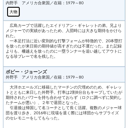
内野手 アメリカ合衆国／在籍：1979～80
大物
広島カープで活躍したエイドリアン・ギャレットの弟。兄より
メジャーでの実績があったため、入団時には大きな期待をかけら
れた。
一本足打法に近い変則的な打撃フォームが特徴的で、20本塁打
を放ったが来日前の期待値が高すぎたのは不運だった。また記録
よりも、柵越えを放ったのに一塁ランナーを追い越してアウトに
なる珍プレーで名を残した。
ボビー・ジョーンズ
外野手 アメリカ合衆国／在籍：1979～80
大洋ホエールズに移籍したマーチンの穴埋めのため、ギャレッ
トとともに来日した外野手。打率は2割8分台もキープしていたが
期待されたパワーを持ち合わせておらず（ロクに調べずに契約し
たチームが悪い）、２年で退団となった。
引退後は帰国して名コーチとして長く活躍。複数のメジャー球
団を渡り歩き、2016年に現場を退く際には球団からサプライズ
のセレモニーをしてもらった。