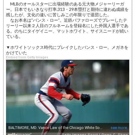
MLBのオールスターに出場経験のある元大物メジャーリーガ
ー。日本でもいきなり打率.313・29本塁打と期待に違わぬ成績を
残したが、文化の違いに苦しみこの年限りで退団した。
なお本名は”バンス・ロー”。近鉄バファローズでプレーしたテ
リーリー以来２人目のフルネームを登録名にした外国人選手であ
る。のちにタイゲイニー、マットホワイト、サイスニードが続い
ている。
▼ホワイトソックス時代にブレイクしたバンス・ロー。メガネを
かけていた
Embed from Getty Images