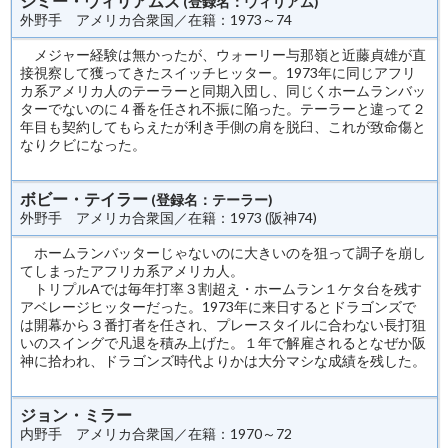
ジミー・ウィリアムズ
(登録名：ウィリアム)
外野手 アメリカ合衆国／在籍：1973～74
メジャー経験は無かったが、ウォーリー与那嶺と近藤貞雄が直
接視察して獲ってきたスイッチヒッター。1973年に同じアフリ
カ系アメリカ人のテーラーと同期入団し、同じくホームランバッ
ターでないのに４番を任され不振に陥った。テーラーと違って２
年目も契約してもらえたが利き手側の肩を脱臼、これが致命傷と
なりクビになった。
ボビー・テイラー
(登録名：テーラー)
外野手 アメリカ合衆国／在籍：1973 (阪神74)
ホームランバッターじゃないのに大きいのを狙って調子を崩し
てしまったアフリカ系アメリカ人。
トリプルAでは毎年打率３割超え・ホームラン１ケタ台を残す
アベレージヒッターだった。1973年に来日するとドラゴンズで
は開幕から３番打者を任され、プレースタイルに合わない長打狙
いのスイングで凡退を積み上げた。１年で解雇されるとなぜか阪
神に拾われ、ドラゴンズ時代よりかは大分マシな成績を残した。
ジョン・ミラー
内野手 アメリカ合衆国／在籍：1970～72