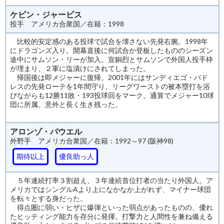
ケビン・ジャービス
投手 アメリカ合衆国／在籍：1998
比較的安定感のある投球で試合を壊さない先発右腕。1998年
にドラゴンズ入り。開幕直後に何試合か登板したもののシーズン
途中にサムソン・リーが加入。宣銅烈とサムソンで外国人投手枠
が埋まり、２軍に塩漬けにされてしまった。
帰国後は即メジャーに復帰。2001年にはサンディエゴ・パド
レスの先発ローテを1年間守り、リーグワーストの被本塁打を浴
びながらも12勝11敗・193投球回をマーク。通算でメジャー10球
団に所属。意外と長く生き残った。
アロンゾ・パウエル
外野手 アメリカ合衆国／在籍：1992～97 (阪神98)
期待以上
優良助っ人
５年連続打率３割超え、３年連続首位打者の当たり外国人。ア
メリカではシングルAより上になかなか上がれず、マイナー球団
を転々とする身だった。
得点圏に弱い・ヒザに爆弾といった弱点があったものの、優れ
たヒッティング能力を存分に発揮。打撃力と人間性を兼ね備える