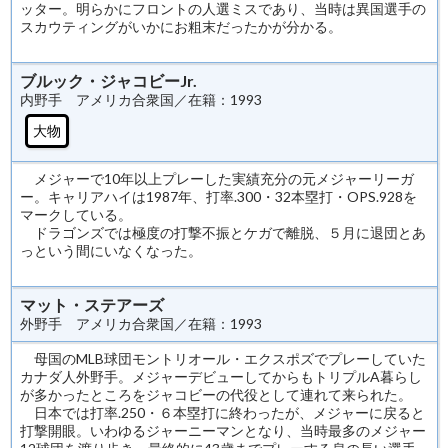
ッター。明らかにフロントの人選ミスであり、当時は異国選手の
スカウティングがいかにお粗末だったかが分かる。
ブルック・ジャコビーJr.
内野手 アメリカ合衆国／在籍：1993
大物
メジャーで10年以上プレーした実績充分の元メジャーリーガ
ー。キャリアハイは1987年、打率.300・32本塁打・OPS.928を
マークしている。
ドラゴンズでは極度の打撃不振とケガで離脱、５月に退団とあ
っという間にいなくなった。
マット・ステアーズ
外野手 アメリカ合衆国／在籍：1993
母国のMLB球団モントリオール・エクスポズでプレーしていた
カナダ人外野手。メジャーデビューしてからもトリプルA暮らし
が多かったところをジャコビーの代役として連れて来られた。
日本では打率.250・６本塁打に終わったが、メジャーに戻ると
打撃開眼。いわゆるジャーニーマンとなり、当時最多のメジャー