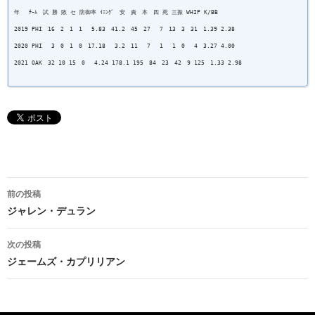
年 ﾁｰﾑ 試 勝 敗 セ 防御率 ｲﾆﾝｸﾞ 安 責 本 四 死 三振 WHIP K/BB
2019 PHI 16 2 1 1 5.83 41.2 45 27 7 13 3 31 1.39 2.38
2020 PHI 3 0 1 0 17.18 3.2 11 7 1 1 0 4 3.27 4.00
2021 OAK 32 10 15 0 4.24 178.1 195 84 23 42 9 125 1.33 2.98
投
前の投稿
稿
ジャレン・デュラン
ナ
次の投稿
ビ
ジェームズ・カプリリアン
ゲ
ー