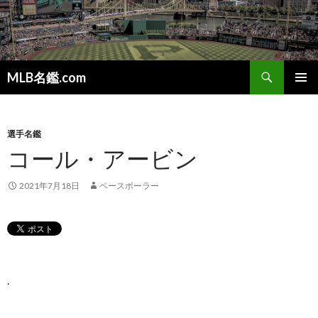
検
MLB名鑑.com
索
コ
メインメ
ン
ニュー
テ
ン
選手名鑑
ツ
コール・アービン
へ
ス
2021年7月18日
ベースボーラー
キ
ッ
プ
.