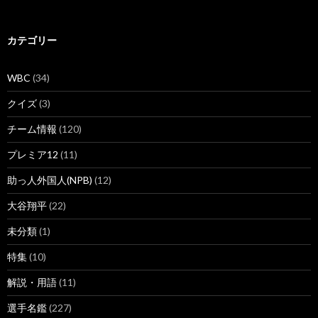
シ
カテゴリー
ョ
ン
WBC
(34)
クイズ
(3)
チーム情報
(120)
プレミア12
(11)
助っ人外国人(NPB)
(12)
大谷翔平
(22)
未分類
(1)
特集
(10)
解説・用語
(11)
選手名鑑
(227)