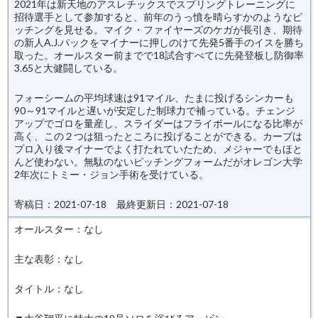
2021年は新天地のアスレチックスでスプリングトレーニングに
招待選手として参加すると、前年のうっ憤を晴らすかのようなピ
ッチングを見せる。マイク・ファイヤーズのケガが長引き、期待
の新人A.J.パックをマイナーに押しのけて先発5番手のイスを勝ち
取った。オールスター前までで18試合すべてに先発登板し防御率
3.65と大健闘している。
フォーシームの平均球速は91マイル、たまに投げるシンカーも
90～91マイルと遅いが安定した制球力で補っている。チェンジ
アップでゴロを量産し、スライダーはフライボールになる比率が
高く、この２つは狙ったところに投げることができる。カーブは
プロ入り後マイナーでよく打たれていたため、メジャーでもほと
んど使わない。無駄のないピッチングフォームだがオレゴン大学
2年次にトミー・ジョン手術を受けている。
寄稿日：2021-07-18 最終更新日：2021-07-18
オールスター：なし
主な表彰：なし
タイトル：なし