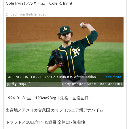
Cole Irvin (フルネーム／Cole R. Irvin)
Embed from Getty Images
1994-01-31生｜193cm98kg｜先発 左投左打
出身地／アメリカ合衆国 カリフォルニア州アナハイム
ドラフト／2016年PHI5巡目(全体137位)指名