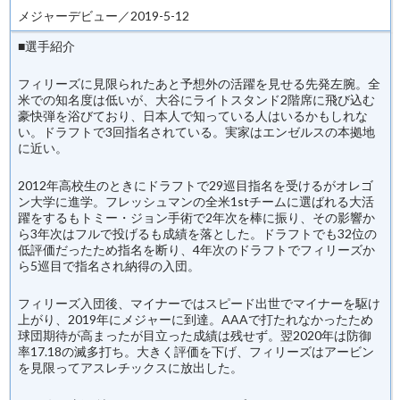
メジャーデビュー／2019-5-12
■選手紹介
フィリーズに見限られたあと予想外の活躍を見せる先発左腕。全
米での知名度は低いが、大谷にライトスタンド2階席に飛び込む
豪快弾を浴びており、日本人で知っている人はいるかもしれな
い。ドラフトで3回指名されている。実家はエンゼルスの本拠地
に近い。
2012年高校生のときにドラフトで29巡目指名を受けるがオレゴ
ン大学に進学。フレッシュマンの全米1stチームに選ばれる大活
躍をするもトミー・ジョン手術で2年次を棒に振り、その影響か
ら3年次はフルで投げるも成績を落とした。ドラフトでも32位の
低評価だったため指名を断り、4年次のドラフトでフィリーズか
ら5巡目で指名され納得の入団。
フィリーズ入団後、マイナーではスピード出世でマイナーを駆け
上がり、2019年にメジャーに到達。AAAで打たれなかったため
球団期待が高まったが目立った成績は残せず。翌2020年は防御
率17.18の滅多打ち。大きく評価を下げ、フィリーズはアービン
を見限ってアスレチックスに放出した。